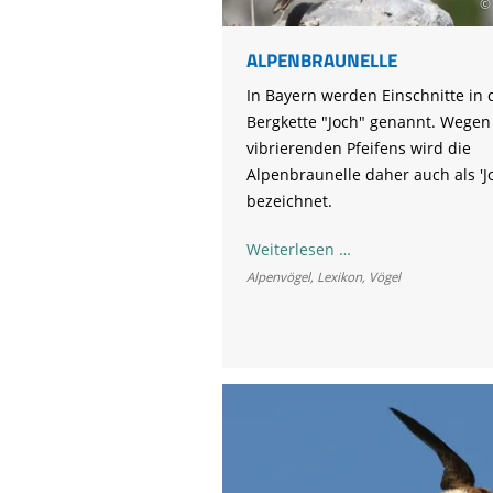
© 
Life-Natur-Projekte
bestellen
Auffangstation
ALPENBRAUNELLE
International
In Bayern werden Einschnitte in 
Bergkette "Joch" genannt. Wegen
vibrierenden Pfeifens wird die
Alpenbraunelle daher auch als 'Jo
bezeichnet.
Alpenbraunelle
Weiterlesen …
Alpenvögel
,
Lexikon
,
Vögel