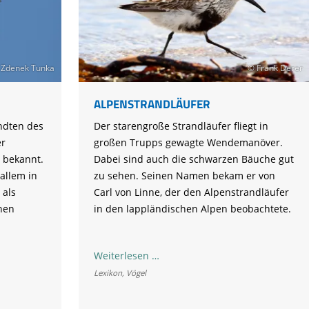
 Zdenek Tunka
© Frank Derer
ALPENSTRANDLÄUFER
ndten des
Der starengroße Strandläufer fliegt in
er
großen Trupps gewagte Wendemanöver.
 bekannt.
Dabei sind auch die schwarzen Bäuche gut
allem in
zu sehen. Seinen Namen bekam er von
 als
Carl von Linne, der den Alpenstrandläufer
hen
in den lappländischen Alpen beobachtete.
Alpenstrandläufer
Weiterlesen …
Lexikon
,
Vögel