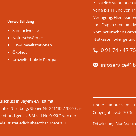
Zusätzlich steht Ihnen 
von 9 bis 11 und von 14
Verfügung. Hier beantwo
Umweltbildung
Ihre Fragen rund um de
Navigation
Sammelwoche
Vom naturnahen Garten 
überspringen
Naturschwärmer
Nistkästen oder gefund
LBV-Umweltstationen
0 91 74 / 47 75
Ökokids
Umweltschule in Europa
infoservice@lb
Navigation
rschutz in Bayern e.V. ist mit
Home
Impressum
überspringen
amtes Nürnberg, Steuer-Nr. 241/109/70060, als
Copyright lbv.de 2026
t und gem. § 5 Abs. 1 Nr. 9 KStG von der
nde ist steuerlich absetzbar.
Mehr zur
Entwicklung BlueBran