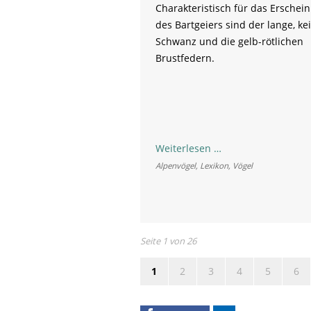
Charakteristisch für das Erschei
des Bartgeiers sind der lange, ke
Schwanz und die gelb-rötlichen
Brustfedern.
Bartgeier
Weiterlesen …
Alpenvögel
,
Lexikon
,
Vögel
Seite 1 von 26
1
2
3
4
5
6