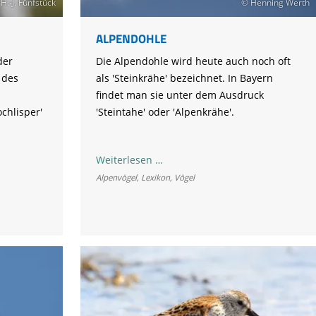
Tier gefunden
Bildungsmaterial
H.-J. Fünfstück
© Henning Werth
Life-Projekt Keiljungfer
Biologische Vielfalt
Wiesenweihen schützen
FAQs Unternehmenskooperation
Achtsamkeit &
Fortbildungen
Life-Projekt Kalktuffquellen
Burkina Faso
ALPENDOHLE
Naturverträgliche Energiewende
Weißstorch-Horstbetreuer*in
Vogelbeobachtung
Life-Projekt Rohrdommel
Vogelmord
Atomkraft
der
Die Alpendohle wird heute auch noch oft
Gobibär
 des
als 'Steinkrähe' bezeichnet. In Bayern
Flächenversiegelung
findet man sie unter dem Ausdruck
Kuckuck
Wald und Forstwirtschaft
chlisper'
'Steintahe' oder 'Alpenkrähe'.
Kormoran
Moorschutz ist Klimaschutz
Alpendohle
Weiterlesen …
Alpenvögel
,
Lexikon
,
Vögel
Jagd in Bayern
Landwirtschaft
Lebendige Flüsse
Sichere Stromleitungen
Fischerei