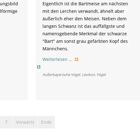
nungsbild
Eigentlich ist die Bartmeise am nächsten
ilförmige
mit den Lerchen verwandt, ähnelt aber
äußerlich eher den Meisen. Neben dem
langen Schwanz ist das auffällgste und
namensgebende Merkmal der schwarze
"Bart" am sonst grau gefärbten Kopf des
Männchens.
Bartmeise
Weiterlesen …
Außerbayerische Vögel
,
Lexikon
,
Vögel
7
Vorwärts
Ende