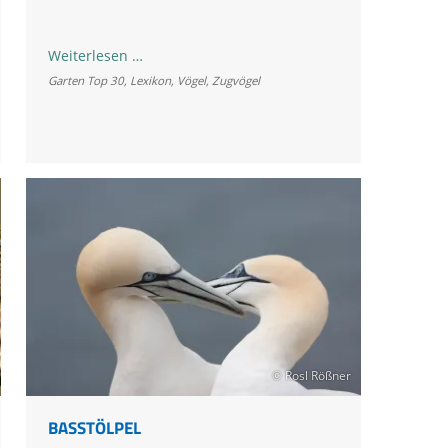
Bachstelze
Weiterlesen …
Garten Top 30
,
Lexikon
,
Vögel
,
Zugvögel
© Rosl Rößner
BASSTÖLPEL