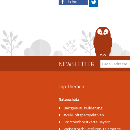
Teilen
Twittern
NEWSLETTER
Top Themen
Naturschutz
Navigation
Bartgeierauswilderung
überspringen
#Zukunftsperspektiven
Storchenhorstkarte Bayern
Weissstorch Satelliten-Telemetrie