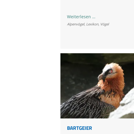
Auerhuhn
Weiterlesen …
Alpenvögel
,
Lexikon
,
Vögel
© 
BARTGEIER