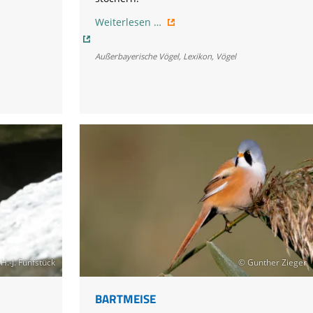
Austernfischer
Weiterlesen …
Außerbayerische Vögel
,
Lexikon
,
Vögel
H.-J. Fünfstück
© Gunther Zieger
BARTMEISE