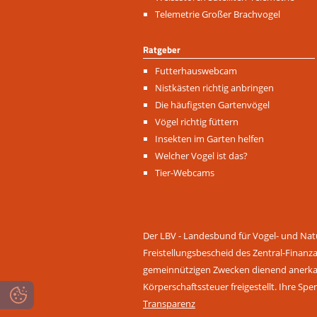
Telemetrie Großer Brachvogel
Ratgeber
Navigation
Futterhauswebcam
überspringen
Nistkästen richtig anbringen
Die häufigsten Gartenvögel
Vögel richtig füttern
Insekten im Garten helfen
Welcher Vogel ist das?
Tier-Webcams
Der LBV - Landesbund für Vogel- und Natu
Freistellungsbescheid des Zentral-Finanz
gemeinnützigen Zwecken dienend anerkann
Körperschaftssteuer freigestellt. Ihre Spe
Transparenz