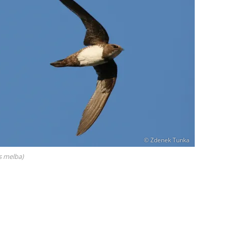
© Zdenek Tunka
s melba)