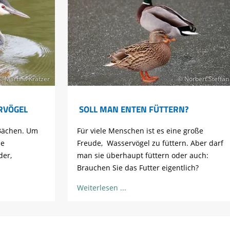
© Martina Kratzer
© Norbert Steffan
RVÖGEL
SOLL MAN ENTEN FÜTTERN?
 Bächen. Um
Für viele Menschen ist es eine große
ne
Freude, Wasservögel zu füttern. Aber darf
der,
man sie überhaupt füttern oder auch:
Brauchen Sie das Futter eigentlich?
Weiterlesen