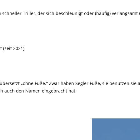
Tier gefunden
Bildungsmaterial
Life-Projekt Keiljungfer
Biologische Vielfalt
Wiesenweihen schützen
FAQs Unternehmenskooperation
Achtsamkeit &
Fortbildungen
schneller Triller, der sich beschleunigt oder (häufig) verlangsamt und z
Life-Projekt Kalktuffquellen
Burkina Faso
Naturverträgliche Energiewende
Weißstorch-Horstbetreuer*in
Vogelbeobachtung
Life-Projekt Rohrdommel
Vogelmord
Atomkraft
Gobibär
Flächenversiegelung
Kuckuck
Wald und Forstwirtschaft
 (seit 2021)
Kormoran
Moorschutz ist Klimaschutz
Jagd in Bayern
ersetzt „ohne Füße.“ Zwar haben Segler Füße, sie benutzen sie ab
Landwirtschaft
ich auch den Namen eingebracht hat.
Lebendige Flüsse
Sichere Stromleitungen
Fischerei