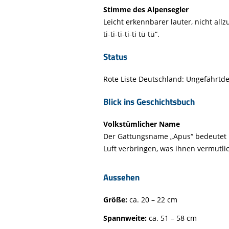
Life-Natur-Projekte
bestellen
Stimme des Alpensegler
Leicht erkennbarer lauter, nicht allzu 
Auffangstation
ti-ti-ti-ti-ti tü tü“.
International
Status
Rote Liste Deutschland: Ungefährtdet
Blick ins Geschichtsbuch
Volkstümlicher Name
Der Gattungsname „Apus“ bedeutet üb
Luft verbringen, was ihnen vermutl
Aussehen
Größe:
ca. 20 – 22 cm
Spannweite:
ca. 51 – 58 cm