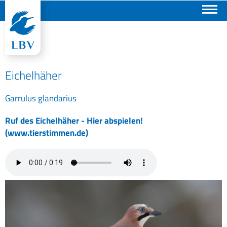
Suchen
Eichelhäher
Garrulus glandarius
Ruf des Eichelhäher - Hier abspielen!
(www.tierstimmen.de)