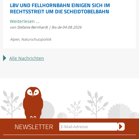
LBV UND FELLHORNBAHN EINIGEN SICH IM
RECHTSSTREIT UM DIE SCHEIDTOBELBAHN
LBV
Weiterlesen …
von Stefanie Bernhardt | lbv.de
04.08.2026
und
Fellhornbahn
Alpen
,
Naturschutzpolitik
einigen
sich
im
Alle Nachrichten
Rechtsstreit
um
die
Scheidtobelbahn
NEWSLETTER