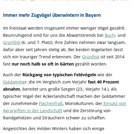
Immer mehr Zugvögel überwintern in Bayern
Im Freistaat werden insgesamt immer weniger Vögel gezählt.
Beunruhigend sind für uns die Abwärtstrends bei
Buch
- und
Grünfink
(6. und 7. Platz). Ihre Zahlen nehmen zwar langsam,
dafür aber seit Jahren stetig ab. Bei beiden Vogelarten lässt
sich ein trauriger Trend erkennen. Der
Grünfink
ist seit 2014
fast
nur noch halb so oft in Gärten
gezählt worden.
Auch der
Rückgang von typischen Feldvögeln
wie der
Goldamme
r, die im Vergleich zum Vorjahr
fast 40 Prozent
abnahm,
bereitet uns große Sorgen (23., Vorjahr 14.). Als
typischer Vogel der Ackerlandschaft machen der Goldammer
der zunehmende
Flächenfraß
, Monokulturen, der
Einsatz von
Agrargiften in der Landschaft
und die Zerstörung von
Randgehölzen und Sträuchern schwer zu schaffen.
Angesichtes des milden Winters haben sich einige