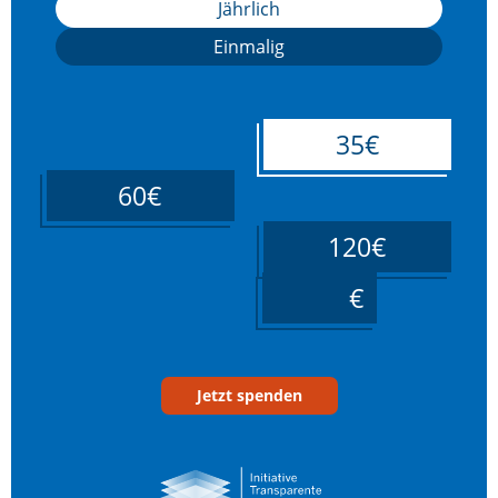
Jährlich
Einmalig
35€
60€
120€
____
Jetzt spenden