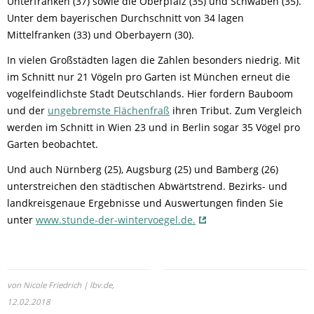
Unterfranken (37) sowie die Oberpfalz (35) und Schwaben (35).
Unter dem bayerischen Durchschnitt von 34 lagen
Mittelfranken (33) und Oberbayern (30).
In vielen Großstädten lagen die Zahlen besonders niedrig. Mit
im Schnitt nur 21 Vögeln pro Garten ist München erneut die
vogelfeindlichste Stadt Deutschlands. Hier fordern Bauboom
und der
ungebremste Flächenfraß
ihren Tribut. Zum Vergleich
werden im Schnitt in Wien 23 und in Berlin sogar 35 Vögel pro
Garten beobachtet.
Und auch Nürnberg (25), Augsburg (25) und Bamberg (26)
unterstreichen den städtischen Abwärtstrend. Bezirks- und
landkreisgenaue Ergebnisse und Auswertungen finden Sie
unter
www.stunde-der-wintervoegel.de.
von Nicole Friedrich | lbv.de,
12.02.2018