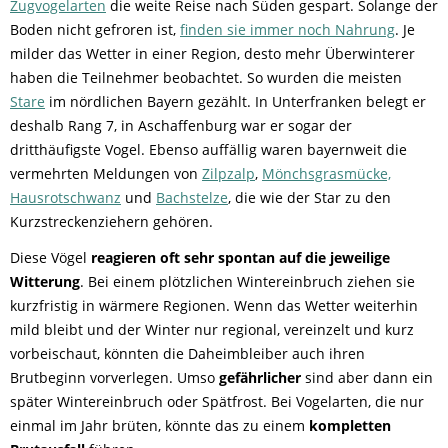
Zugvogelarten
die weite Reise nach Süden gespart. Solange der
Boden nicht gefroren ist,
finden sie immer noch Nahrung
. Je
milder das Wetter in einer Region, desto mehr Überwinterer
haben die Teilnehmer beobachtet. So wurden die meisten
Stare
im nördlichen Bayern gezählt. In Unterfranken belegt er
deshalb Rang 7, in Aschaffenburg war er sogar der
dritthäufigste Vogel. Ebenso auffällig waren bayernweit die
vermehrten Meldungen von
Zilpzalp
,
Mönchsgrasmücke,
Hausrotschwanz
und
Bachstelze
, die wie der Star zu den
Kurzstreckenziehern gehören.
Diese Vögel
reagieren oft sehr spontan auf die jeweilige
Witterung
. Bei einem plötzlichen Wintereinbruch ziehen sie
kurzfristig in wärmere Regionen. Wenn das Wetter weiterhin
mild bleibt und der Winter nur regional, vereinzelt und kurz
vorbeischaut, könnten die Daheimbleiber auch ihren
Brutbeginn vorverlegen. Umso
gefährlicher
sind aber dann ein
später Wintereinbruch oder Spätfrost. Bei Vogelarten, die nur
einmal im Jahr brüten, könnte das zu einem
kompletten