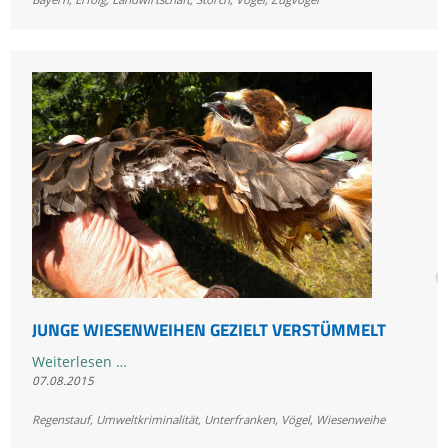
bei
Weißstörchen
©
JUNGE WIESENWEIHEN GEZIELT VERSTÜMMELT
Junge
Weiterlesen …
07.08.2015
Wiesenweihen
gezielt
Regenstauf
,
Umweltkriminalität
,
Unterfranken
,
Vögel
,
Wiesenweihe
verstümmelt