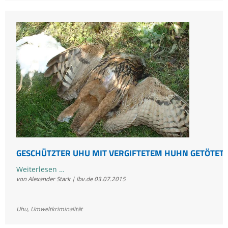
GESCHÜTZTER UHU MIT VERGIFTETEM HUHN GETÖTET
Geschützter
Weiterlesen …
von Alexander Stark | lbv.de
03.07.2015
Uhu
mit
vergiftetem
Uhu
,
Umweltkriminalität
Huhn