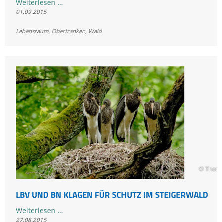
Erster
Weiterlesen …
01.09.2015
Teilerfolg
-
Lebensraum
,
Oberfranken
,
Wald
Buchen
bleiben
stehen
© Thom
LBV UND BN KLAGEN FÜR SCHUTZ IM STEIGERWALD
LBV
Weiterlesen …
27.08.2015
und