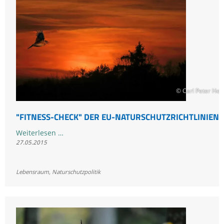
© Carl Peter He
"FITNESS-CHECK" DER EU-NATURSCHUTZRICHTLINIEN
"Fitness-
Weiterlesen …
27.05.2015
Check"
der
EU-
Lebensraum
,
Naturschutzpolitik
Naturschutzrichtlinien