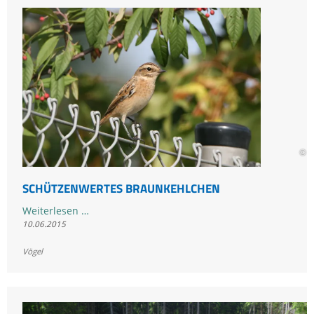
Rekord
jagt
den
nächsten
© H
SCHÜTZENWERTES BRAUNKEHLCHEN
Schützenwertes
Weiterlesen …
10.06.2015
Braunkehlchen
Vögel