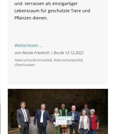
und -terrassen als einzigartiger
Lebensraum für geschützte Tiere und
Pflanzen dienen.
Erneut
Weiterlesen …
Bach
von Nicole Friedrich | lbv.de
12.12.2022
in
Naturschutzkriminalität
,
Naturschutzpolitik
,
Oberfranken
EU-
Schutzgebiet
abgebaggert
-
Eggerbach
massiv
beschädigt