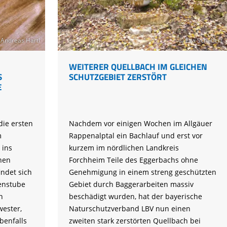
Projekt
am
Lindenhof
Andreas Hartl
© Eva Schubert
um
WEITERER QUELLBACH IM GLEICHEN
S
SCHUTZGEBIET ZERSTÖRT
E
die ersten
Nachdem vor einigen Wochen im Allgäuer
m
Rappenalptal ein Bachlauf und erst vor
 ins
kurzem im nördlichen Landkreis
hen
Forchheim Teile des Eggerbachs ohne
ndet sich
Genehmigung in einem streng geschützten
enstube
Gebiet durch Baggerarbeiten massiv
n
beschädigt wurden, hat der bayerische
wester,
Naturschutzverband LBV nun einen
benfalls
zweiten stark zerstörten Quellbach bei