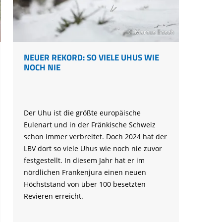
Ringfunde bayerischer Zugvögel
Forschungsprojekte zum Mitmachen
Die häufigsten Wintervögel
Mulchen
Blühflächen anlegen
Fledermaus gefunden
Feuersalamander - praktische
Umweltstation Wiesmühl mit
Leuzismus
Schulgarten-Wettbewerb Bayern
Die wichtigsten Zugvögel
Rechtliches zum naturnahen Garten
Schutzmaßnahmen
Außenstelle Übersee
Igel gefunden
© Marcus Bosch
Naturschauspiel Starenschwärme
Alltagskompetenzen - Schule fürs Leben
Die wichtigsten Alpenvögel
Gärtnern ohne Torf
Richtiges Verhalten bei Bodenbrütern
Eichhörnchen gefunden - Erste Hilfe
Kraniche über Bayern
Die wichtigsten Wasservögel
NEUER REKORD: SO VIELE UHUS WIE
Gefahren durch Feuer
Geocaching: Konfliktvermeidung
NOCH NIE
Vogel des Jahres
Leicht verwechselbar
Gartensünden
Der Uhu ist die größte europäische
Eulenart und in der Fränkische Schweiz
schon immer verbreitet. Doch 2024 hat der
LBV dort so viele Uhus wie noch nie zuvor
festgestellt. In diesem Jahr hat er im
nördlichen Frankenjura einen neuen
Höchststand von über 100 besetzten
Revieren erreicht.