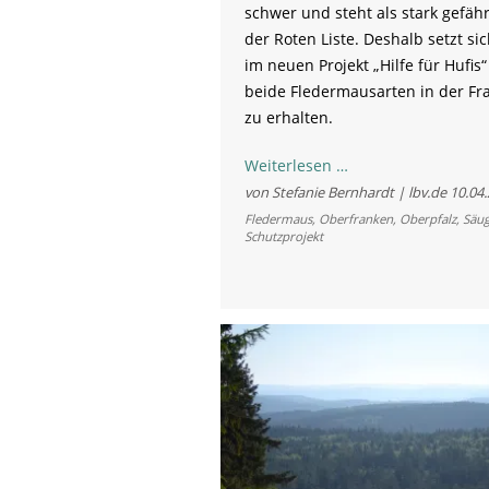
schwer und steht als stark gefäh
der Roten Liste. Deshalb setzt si
im neuen Projekt „Hilfe für Hufis“
beide Fledermausarten in der Fr
zu erhalten.
Den
Weiterlesen …
Hufeisennasen
von Stefanie Bernhardt | lbv.de
10.04
Glück
Fledermaus
,
Oberfranken
,
Oberpfalz
,
Säug
Schutzprojekt
bringen:
LBV
startet
neues
Schutzprojekt
für
seltene
Fledermausarten