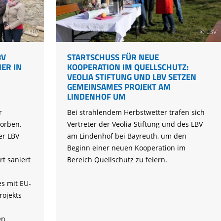
Tier gefunden
Bildungsmaterial
Life-Projekt Keiljungfer
Biologische Vielfalt
Wiesenweihen schützen
FAQs Unternehmenskooperation
Achtsamkeit &
Fortbildungen
Life-Projekt Kalktuffquellen
Burkina Faso
Naturverträgliche Energiewende
Weißstorch-Horstbetreuer*in
Vogelbeobachtung
© LBV
© LBV
Life-Projekt Rohrdommel
Vogelmord
Atomkraft
Gobibär
BV
STARTSCHUSS FÜR NEUE
Flächenversiegelung
ER IN
KOOPERATION IM QUELLSCHUTZ:
Kuckuck
VEOLIA STIFTUNG UND LBV SETZEN
Wald und Forstwirtschaft
GEMEINSAMES PROJEKT AM
Kormoran
LINDENHOF UM
Moorschutz ist Klimaschutz
r
Bei strahlendem Herbstwetter trafen sich
torben.
Vertreter der Veolia Stiftung und des LBV
Jagd in Bayern
er LBV
am Lindenhof bei Bayreuth, um den
Landwirtschaft
n
Beginn einer neuen Kooperation im
Lebendige Flüsse
rt saniert
Bereich Quellschutz zu feiern.
Sichere Stromleitungen
s mit EU-
Fischerei
rojekts
en