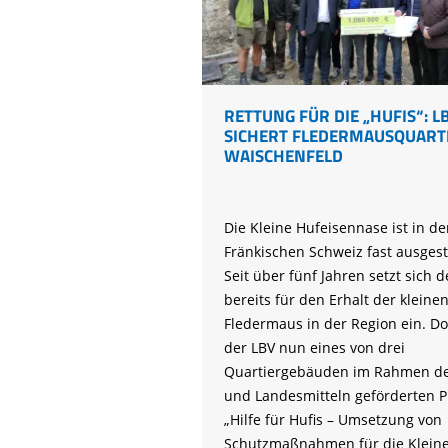
Life-Natur-Projekte
bestellen
Auffangstation
International
RETTUNG FÜR DIE „HUFIS“: L
SICHERT FLEDERMAUSQUARTI
WAISCHENFELD
Die Kleine Hufeisennase ist in de
Fränkischen Schweiz fast ausges
Seit über fünf Jahren setzt sich d
bereits für den Erhalt der kleine
Fledermaus in der Region ein. Do
der LBV nun eines von drei
Quartiergebäuden im Rahmen de
und Landesmitteln geförderten P
„Hilfe für Hufis – Umsetzung von
Schutzmaßnahmen für die Klein