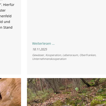
. Hierfür
ster
henfeld
eid und
en Stand
Startschuss
Weiterlesen …
für
18.11.2025
neue
Gewässer
,
Kooperation
,
Lebensraum
,
Oberfranken
,
Unternehmenskooperation
Kooperation
im
Quellschutz:
r
Veolia
Stiftung
und
LBV
setzen
gemeinsames