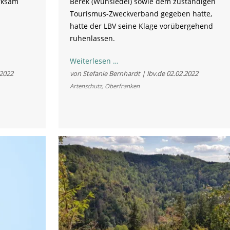
rksam
Berek (Wunsiedel) sowie dem zuständigen
Tourismus-Zweckverband gegeben hatte,
hatte der LBV seine Klage vorübergehend
ruhenlassen.
Mountainbike-
Weiterlesen …
Trailpark
.2022
von Stefanie Bernhardt | lbv.de
02.02.2022
Kornberg:
Artenschutz
,
Oberfranken
Eilverfahren
wird
aufgenommen