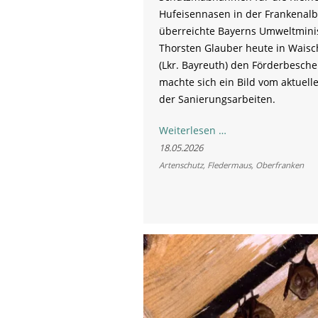
Hufeisennasen in der Frankenalb“
überreichte Bayerns Umweltmini
Thorsten Glauber heute in Waisc
(Lkr. Bayreuth) den Förderbesch
machte sich ein Bild vom aktuell
der Sanierungsarbeiten.
Rettung
Weiterlesen …
für
18.05.2026
die
Artenschutz
,
Fledermaus
,
Oberfranken
„Hufis“:
LBV
sichert
Fledermausquartie
in
Waischenfeld