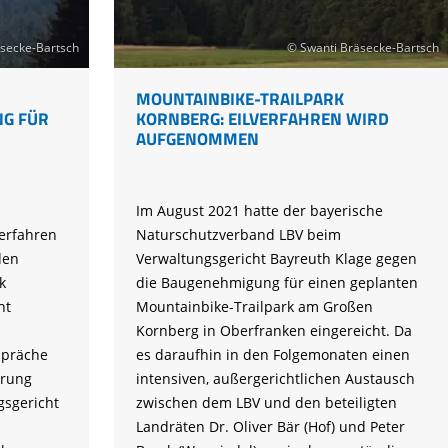
secke-Bartsch
© Swanti Bräsecke-Bartsch
MOUNTAINBIKE-TRAILPARK
G FÜR
KORNBERG: EILVERFAHREN WIRD
AUFGENOMMEN
Im August 2021 hatte der bayerische
erfahren
Naturschutzverband LBV beim
den
Verwaltungsgericht Bayreuth Klage gegen
k
die Baugenehmigung für einen geplanten
ht
Mountainbike-Trailpark am Großen
Kornberg in Oberfranken eingereicht. Da
spräche
es daraufhin in den Folgemonaten einen
erung
intensiven, außergerichtlichen Austausch
gsgericht
zwischen dem LBV und den beteiligten
Landräten Dr. Oliver Bär (Hof) und Peter