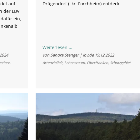
rdet auf
Drügendorf (Lkr. Forchheim) entdeckt.
ch der LBV
 dafür ein,
ankenalb
Weiterer
Weiterlesen …
Quellbach
.2024
von Sandra Stenger | lbv.de
19.12.2022
im
etiere
,
Artenvielfalt
,
Lebensraum
,
Oberfranken
,
Schutzgebiet
gleichen
Schutzgebiet
zerstört