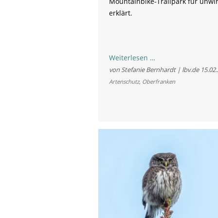
Mountainbike-Trailpark für unwi
erklärt.
Mountainbike-
Weiterlesen …
Trailpark
von Stefanie Bernhardt | lbv.de
15.02
Kornberg:
Artenschutz
,
Oberfranken
Baugenehmigung
für
unwirksam
erklärt