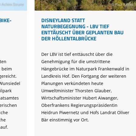
 Achim Strunz
© Paul Kasko
BIKE-
DISNEYLAND STATT
NATURBEGEGNUNG - LBV TIEF
ENTTÄUSCHT ÜBER GEPLANTEN BAU
DER HÖLLENTALBRÜCKE
Der LBV ist tief enttäuscht über die
ten
Genehmigung für die umstrittene
g beim
Hängebrücke im Naturpark Frankenwald in
ereicht.
Landkreis Hof. Den Fortgang der weiteren
 Wunsiedel
Planungen verkündeten heute
ilpark
Umweltminister Thorsten Glauber,
ratsamtes
Wirtschaftsminister Hubert Aiwanger,
erischen
Oberfrankens Regierungspräsidentin
iche
Heidrun Piwernetz und Hofs Landrat Oliver
che
Bär einstimmig vor Ort.
 auf.