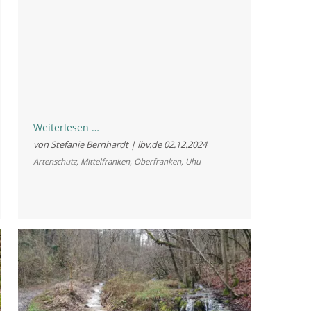
Neuer
Weiterlesen …
Rekord:
von Stefanie Bernhardt | lbv.de
02.12.2024
So
Artenschutz
,
Mittelfranken
,
Oberfranken
,
Uhu
viele
Uhus
wie
noch
nie