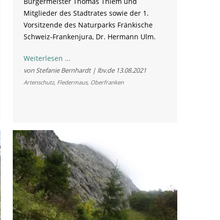
Bürgermeister Thomas Thiem und
Mitglieder des Stadtrates sowie der 1.
Vorsitzende des Naturparks Fränkische
Schweiz-Frankenjura, Dr. Hermann Ulm.
Der
Weiterlesen …
Bayerische
von Stefanie Bernhardt | lbv.de
13.08.2021
Naturschutzfonds
Artenschutz
,
Fledermaus
,
Oberfranken
fördert
Ankauf
eines
Gebäudes
für
gefährdete
Fledermausart