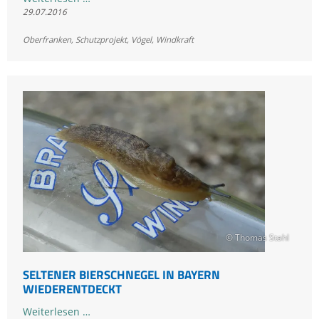
29.07.2016
gegen
Windpark
Oberfranken
,
Schutzprojekt
,
Vögel
,
Windkraft
Hain/Küps
abgelehnt
© Thomas Stahl
SELTENER BIERSCHNEGEL IN BAYERN
WIEDERENTDECKT
Seltener
Weiterlesen …