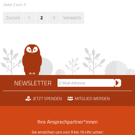
flugfähig
Seite 2 von 3
Zurück
1
2
3
Vorwärts
NEWSLETTER
JETZT SPENDEN
MITGLIED WERDEN
Ihre Ansprechpartner*innen
Sie erreichen uns von 9 bis 16 Uhr unter: