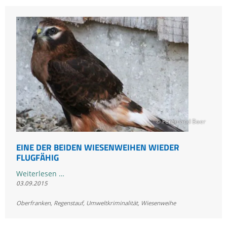
Kronach
© Ferdinand Baer
EINE DER BEIDEN WIESENWEIHEN WIEDER
FLUGFÄHIG
Eine
Weiterlesen …
03.09.2015
der
beiden
Oberfranken
,
Regenstauf
,
Umweltkriminalität
,
Wiesenweihe
Wiesenweihen
wieder