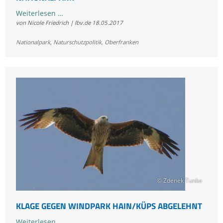
LBV
Weiterlesen …
von Nicole Friedrich | lbv.de
18.05.2017
freut
sich
Nationalpark
,
Naturschutzpolitik
,
Oberfranken
über
regionales
Interesse
an
Nationalpark
© Zdenek Tunka
KLAGE GEGEN WINDPARK HAIN/KÜPS ABGELEHNT
Klage
Weiterlesen …