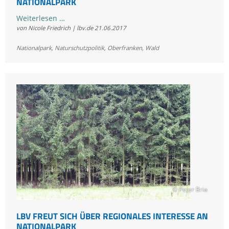
NATIONALPARK
Keine
Weiterlesen …
von Nicole Friedrich | lbv.de
21.06.2017
Mogelpackungen
bei
Nationalpark
,
Naturschutzpolitik
,
Oberfranken
,
Wald
Suche
nach
3.
Nationalpark
© Peter Bria
LBV FREUT SICH ÜBER REGIONALES INTERESSE AN
NATIONALPARK