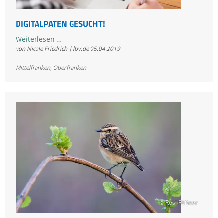
DIGITALPATEN GESUCHT!
Digitalpaten
Weiterlesen …
von Nicole Friedrich | lbv.de
05.04.2019
gesucht!
Mittelfranken
,
Oberfranken
© Rosl Rößner