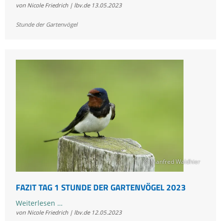
von Nicole Friedrich | lbv.de
13.05.2023
Tag
2
Stunde der Gartenvögel
Stunde
der
Gartenvögel
2023
© Manfred Waldhier
FAZIT TAG 1 STUNDE DER GARTENVÖGEL 2023
Fazit
Weiterlesen …
von Nicole Friedrich | lbv.de
12.05.2023
Tag