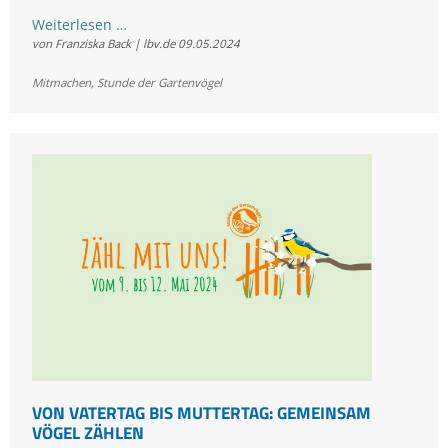
Erster
Weiterlesen …
von Franziska Back | lbv.de
09.05.2024
Tag
der
Mitmachen
,
Stunde der Gartenvögel
20.
Stunde
der
Gartenvögel
startet
mit
intensivem
Konzert
VON VATERTAG BIS MUTTERTAG: GEMEINSAM
VÖGEL ZÄHLEN