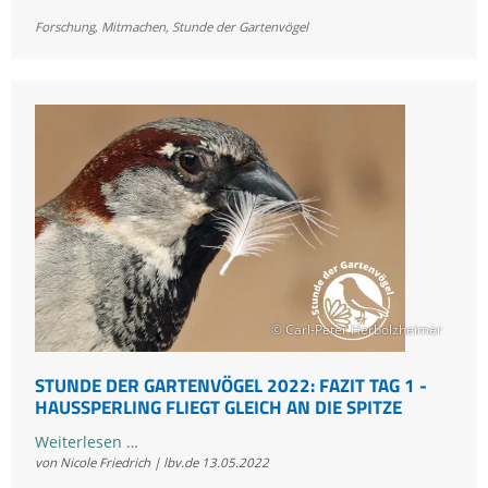
Gartenvögel
Forschung
,
Mitmachen
,
Stunde der Gartenvögel
2022:
Fazit
Tag
2
-
Amsel
und
Kohlmeise
in
den
meisten
Gärten
© Carl-Peter Herbolzheimer
zu
Hause
STUNDE DER GARTENVÖGEL 2022: FAZIT TAG 1 -
HAUSSPERLING FLIEGT GLEICH AN DIE SPITZE
Stunde
Weiterlesen …
von Nicole Friedrich | lbv.de
13.05.2022
der