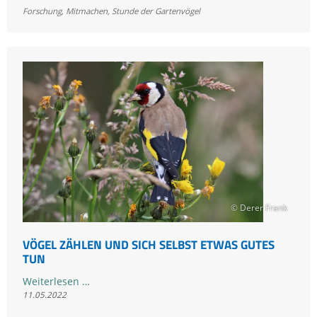
Gartenvögel
Forschung
,
Mitmachen
,
Stunde der Gartenvögel
2022:
Fazit
Tag
1
-
Haussperling
fliegt
gleich
an
die
Spitze
© Derer Frank
VÖGEL ZÄHLEN UND SICH SELBST ETWAS GUTES
TUN
Vögel
Weiterlesen …
11.05.2022
zählen
und