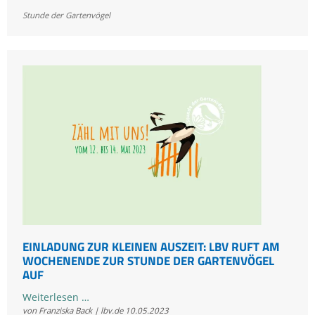
1
Stunde der Gartenvögel
Stunde
der
Gartenvögel
2023
EINLADUNG ZUR KLEINEN AUSZEIT: LBV RUFT AM
WOCHENENDE ZUR STUNDE DER GARTENVÖGEL
AUF
Einladung
Weiterlesen …
von Franziska Back | lbv.de
10.05.2023
zur