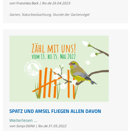
von Franziska Back | lbv.de
26.04.2023
zur
Stunde
Garten
,
Naturbeobachtung
,
Stunde der Gartenvögel
der
Gartenvögel
2023
SPATZ UND AMSEL FLIEGEN ALLEN DAVON
Spatz
Weiterlesen …
von Sonja Dölfel | lbv.de
31.05.2022
und