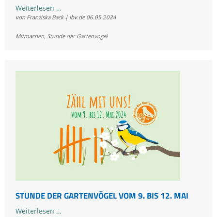
Von
Weiterlesen …
von Franziska Back | lbv.de
06.05.2024
Vatertag
bis
Mitmachen
,
Stunde der Gartenvögel
Muttertag:
Gemeinsam
Vögel
zählen
STUNDE DER GARTENVÖGEL VOM 9. BIS 12. MAI
Stunde
Weiterlesen …