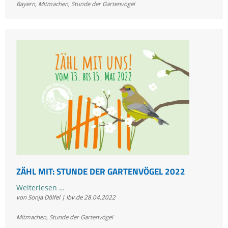
Bayern
,
Mitmachen
,
Stunde der Gartenvögel
sich
selbst
etwas
Gutes
tun
ZÄHL MIT: STUNDE DER GARTENVÖGEL 2022
Zähl
Weiterlesen …
von Sonja Dölfel | lbv.de
28.04.2022
mit:
Stunde
Mitmachen
,
Stunde der Gartenvögel
der