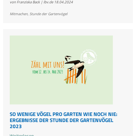
von Franziska Back | lbv.de
18.04.2024
der
Gartenvögel
Mitmachen
,
Stunde der Gartenvögel
vom
9.
bis
12.
Mai
SO WENIGE VÖGEL PRO GARTEN WIE NOCH NIE:
ERGEBNISSE DER STUNDE DER GARTENVÖGEL
2023
So
Weiterlesen …