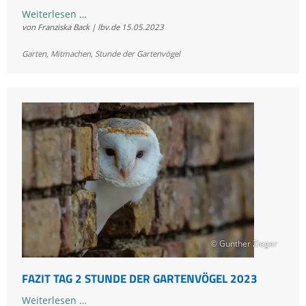
Erste
Weiterlesen …
von Franziska Back | lbv.de
15.05.2023
Ergebnisse
zur
Garten
,
Mitmachen
,
Stunde der Gartenvögel
Stunde
der
Gartenvögel
2023
© Gunther Zieger
FAZIT TAG 2 STUNDE DER GARTENVÖGEL 2023
Fazit
Weiterlesen …