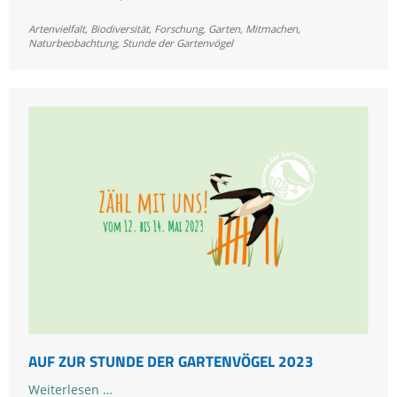
kleinen
Artenvielfalt
,
Biodiversität
,
Forschung
,
Garten
,
Mitmachen
,
Auszeit:
Naturbeobachtung
,
Stunde der Gartenvögel
LBV
ruft
am
Wochenende
zur
Stunde
der
Gartenvögel
auf
AUF ZUR STUNDE DER GARTENVÖGEL 2023
Auf
Weiterlesen …