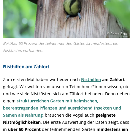
© Peter Bria
Bei über 50 Prozent der teilnehmenden Gärten ist mindestens ein
Nistkasten vorhanden.
Nisthilfen am Zählort
Zum ersten Mal haben wir heuer nach
Nisthilfen
am Zählort
gefragt. Wir wollten von unseren Teilnehmer*innen wissen, ob
und wie viele Nistkästen sich am Zählort befinden. Denn neben
einem
strukturreichen Garten mit heimischen,
beerentragenden Pflanzen und ausreichend Insekten und
Samen als Nahrung
, brauchen die Vögel auch
geeignete
Nistmöglichkeiten
. Die erste Auswertung der Daten zeigt, dass
in
über 50 Prozent
der teilnehmenden Gärten
mindestens ein