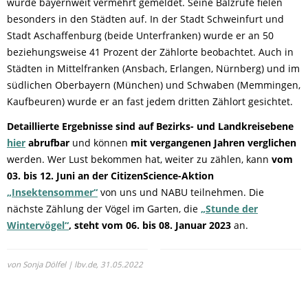
wurde bayernweit vermehrt gemeldet. Seine Balzrufe fielen
besonders in den Städten auf. In der Stadt Schweinfurt und
Stadt Aschaffenburg (beide Unterfranken) wurde er an 50
beziehungsweise 41 Prozent der Zählorte beobachtet. Auch in
Städten in Mittelfranken (Ansbach, Erlangen, Nürnberg) und im
südlichen Oberbayern (München) und Schwaben (Memmingen,
Kaufbeuren) wurde er an fast jedem dritten Zählort gesichtet.
Detaillierte Ergebnisse sind auf Bezirks- und Landkreisebene
hier
abrufbar
und können
mit vergangenen Jahren verglichen
werden. Wer Lust bekommen hat, weiter zu zählen, kann
vom
03. bis 12. Juni an der CitizenScience-Aktion
„Insektensommer“
von uns und NABU teilnehmen. Die
nächste Zählung der Vögel im Garten, die
„Stunde der
Wintervögel“
, steht vom 06. bis 08. Januar 2023
an.
von Sonja Dölfel | lbv.de,
31.05.2022