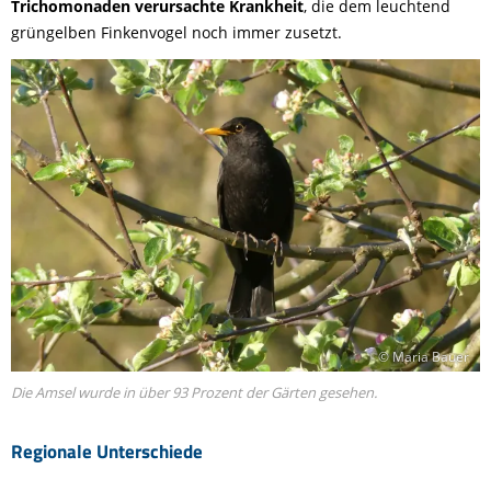
Trichomonaden verursachte Krankheit
, die dem leuchtend
grüngelben Finkenvogel noch immer zusetzt.
© Maria Bauer
Die Amsel wurde in über 93 Prozent der Gärten gesehen.
Regionale Unterschiede