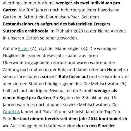
allerdings immer noch mit
weniger als zwei Individuen pro
Garten
. Vor fünf Jahren noch beherbergte jeder bayerische
Garten im Schnitt ein Blaumeisen-Paar. Seit dem
Bestandseinbruch aufgrund des bakteriellen Erregers
Suttonella ornithocola
im Frühjahr 2020 ist der kleine Akrobat
in unseren Gärten seltener geworden.
Auf die
Elster
(7.) folgt der Mauersegler (8.). Die wendigen
Flugkünstler kamen dieses Jahr später aus ihren
Überwinterungsgebieten zurück und waren während der
Zählung noch mitten in der Balz und daher öfter am Himmel zu
sehen. Ihre lauten „
srii-srii“-Rufe fielen auf
und sie wurden vor
allem in den Städten häufiger gemeldet. Die Mehlschwalbe (9.)
hält sich auf niedrigem Niveau, mit im Schnitt
weniger als
einem Vogel pro Garten
. Zu Beginn der Zählaktion vor 16
Jahren waren es noch doppelt so viele Mehlschwalben. Der
Grünfink
landet auf Platz 10 und schließt damit die Top Ten.
Sein
Bestand nimmt bereits seit dem Jahr 2014 kontinuierlich
ab
. Ausschlaggebend dafür war eine
durch den Einzeller