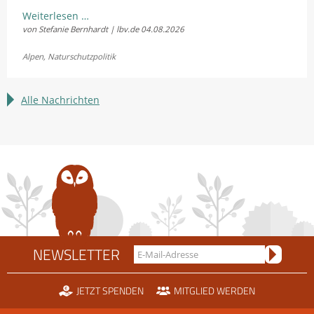
LBV
Weiterlesen …
von Stefanie Bernhardt | lbv.de
04.08.2026
und
Fellhornbahn
Alpen
,
Naturschutzpolitik
einigen
sich
im
Alle Nachrichten
Rechtsstreit
um
die
Scheidtobelbahn
NEWSLETTER
JETZT SPENDEN
MITGLIED WERDEN