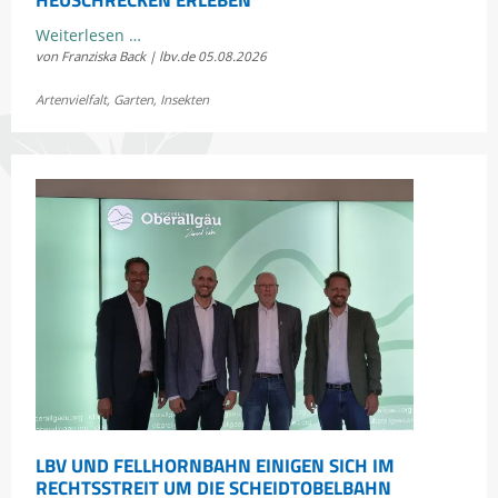
Kostenloses
Weiterlesen …
von Franziska Back | lbv.de
05.08.2026
Sommerkonzert:
Jetzt
Artenvielfalt
,
Garten
,
Insekten
Bayerns
Heuschrecken
erleben
LBV UND FELLHORNBAHN EINIGEN SICH IM
RECHTSSTREIT UM DIE SCHEIDTOBELBAHN