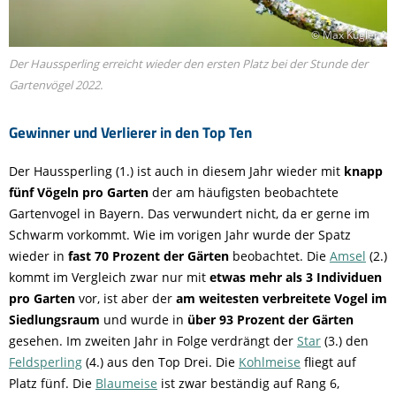
© Max Kugler
Der Haussperling erreicht wieder den ersten Platz bei der Stunde der
Gartenvögel 2022.
Gewinner und Verlierer in den Top Ten
Der Haussperling (1.) ist auch in diesem Jahr wieder mit
knapp
fünf Vögeln pro Garten
der am häufigsten beobachtete
Gartenvogel in Bayern. Das verwundert nicht, da er gerne im
Schwarm vorkommt. Wie im vorigen Jahr wurde der Spatz
wieder in
fast 70 Prozent der Gärten
beobachtet. Die
Amsel
(2.)
kommt im Vergleich zwar nur mit
etwas mehr als 3 Individuen
pro Garten
vor, ist aber der
am weitesten verbreitete Vogel im
Siedlungsraum
und wurde in
über 93 Prozent der Gärten
gesehen. Im zweiten Jahr in Folge verdrängt der
Star
(3.) den
Feldsperling
(4.) aus den Top Drei. Die
Kohlmeise
fliegt auf
Platz fünf. Die
Blaumeise
ist zwar beständig auf Rang 6,