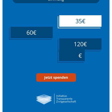
35€
60€
120€
____
Jetzt spenden