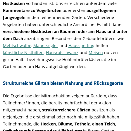
Nistkasten
vorhanden ist. Uns erreichten außerdem viele
Kommentare zu Vogelbruten
oder ersten
ausgeflogenen
Jungvögeln
in den teilnehmenden Gärten. Verschiedene
Vogelarten haben unterschiedliche Ansprüche. Es hilft daher
verschiedene Nistkästen an Bäumen oder am Haus und unter
dem Dach
anzubringen. Besonders den Gebäudebrütern, wie
Mehlschwalbe
,
Mauersegler
und
Haussperling
helfen
künstliche Nisthilfen
.
Hausrotschwanz
und
Meisen
nutzen
gerne Halb- beziehungsweise Höhlenbrüterkästen, die im
Garten oder am Haus aufgehängt werden.
Strukturreiche Gärten bieten Nahrung und Rückzugsorte
Die Ergebnisse der Mitmachaktion zeigen außerdem, dass
Teilnehmer*innen, die bereits mehrfach bei der Aktion
mitgemacht haben,
strukturreichere Gärten
besitzen als
diejenigen, die erst einmal oder noch nie mitgezählt haben.
Teilnehmende, die
Hecken, Bäume, Totholz, einen Teich,
Sträucher mit Beeren oder Wildkräuter
in ihrem Garten