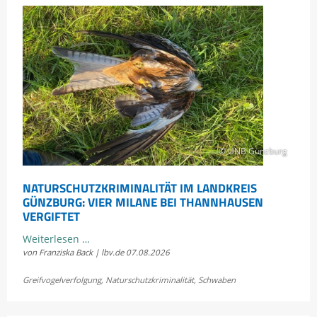
© UNB Günzburg
NATURSCHUTZKRIMINALITÄT IM LANDKREIS
GÜNZBURG: VIER MILANE BEI THANNHAUSEN
VERGIFTET
Naturschutzkriminalität
Weiterlesen …
von Franziska Back | lbv.de
07.08.2026
im
Landkreis
Greifvogelverfolgung
,
Naturschutzkriminalität
,
Schwaben
Günzburg:
Vier