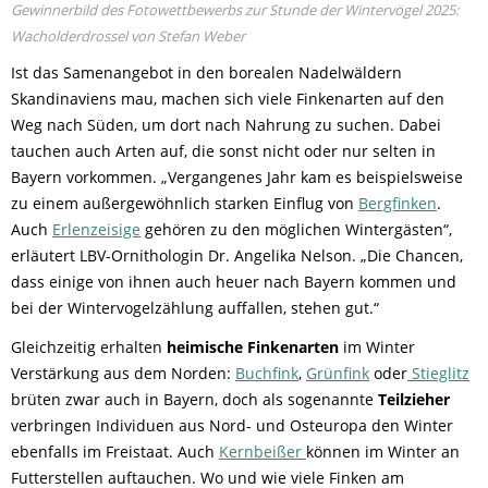
Gewinnerbild des Fotowettbewerbs zur Stunde der Wintervögel 2025:
Wacholderdrossel von Stefan Weber
Ist das Samenangebot in den borealen Nadelwäldern
Skandinaviens mau, machen sich viele Finkenarten auf den
Weg nach Süden, um dort nach Nahrung zu suchen. Dabei
tauchen auch Arten auf, die sonst nicht oder nur selten in
Bayern vorkommen. „Vergangenes Jahr kam es beispielsweise
zu einem außergewöhnlich starken Einflug von
Bergfinken
.
Auch
Erlenzeisige
gehören zu den möglichen Wintergästen“,
erläutert LBV-Ornithologin Dr. Angelika Nelson. „Die Chancen,
dass einige von ihnen auch heuer nach Bayern kommen und
bei der Wintervogelzählung auffallen, stehen gut.“
Gleichzeitig erhalten
heimische Finkenarten
im Winter
Verstärkung aus dem Norden:
Buchfink
,
Grünfink
oder
Stieglitz
brüten zwar auch in Bayern, doch als sogenannte
Teilzieher
verbringen Individuen aus Nord- und Osteuropa den Winter
ebenfalls im Freistaat. Auch
Kernbeißer
können im Winter an
Futterstellen auftauchen. Wo und wie viele Finken am