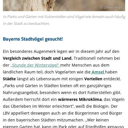
© Dieter Hopf
In Parks und Gärten mit Futterstellen sind Vögel wie Amseln auch häufig
in der Stadt zu beobachten.
Bayerns Stadtvögel gesucht!
Ein besonderes Augenmerk legen wir in diesem Jahr auf den
Vergleich zwischen Stadt und Land.
Traditionell nehmen bei
der
„Stunde der Wintervögel“
mehr Menschen aus dem
ländlichen Raum teil, doch Vogelarten wie die
Amsel
haben
Städte
längst als Lebensraum mit einigen
Vorteilen
entdeckt.
„Parks und Gärten in Städten bieten oft ein ganzjähriges
Nahrungsangebot, besonders wenn es dort Futterstellen gibt.
Außerdem herrscht dort ein
wärmeres Mikroklima
, das Vögeln
das Überleben im Winter erleichtert”, weiß die Biologin. Der
LBV appelliert deswegen auch an die Bürgerinnen und Bürger
in den bayerischen Städten mitzumachen. „Wer keinen
eigenen Garten hat, kann im Park oder auf Friedhöfen genauso