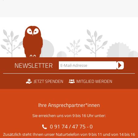
Rechtsstreit
um
die
Scheidtobelbahn
NEWSLETTER
JETZT SPENDEN
MITGLIED WERDEN
Ihre Ansprechpartner*innen
Sie erreichen uns von 9 bis 16 Uhr unter:
0 91 74 / 47 75 - 0
Zusätzlich steht Ihnen unser Naturtelefon von 9 bis 11 und von 14 bis 16