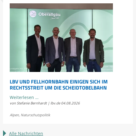
LBV UND FELLHORNBAHN EINIGEN SICH IM
RECHTSSTREIT UM DIE SCHEIDTOBELBAHN
LBV
Weiterlesen …
von Stefanie Bernhardt | lbv.de
04.08.2026
und
Fellhornbahn
Alpen
,
Naturschutzpolitik
einigen
sich
im
Alle Nachrichten