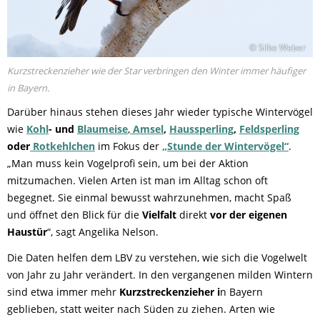
© Silke Weber
Kurzstreckenzieher wie der Star verbringen den Winter immer häufiger
in Bayern.
Darüber hinaus stehen dieses Jahr wieder typische Wintervögel
wie
Kohl
- und
Blaumeise
,
Amsel
,
Haussperling
,
Feldsperling
oder
Rotkehlchen
im Fokus der
„Stunde der Wintervögel“
.
„Man muss kein Vogelprofi sein, um bei der Aktion
mitzumachen. Vielen Arten ist man im Alltag schon oft
begegnet. Sie einmal bewusst wahrzunehmen, macht Spaß
und öffnet den Blick für die
Vielfalt
direkt
vor der eigenen
Haustür
“, sagt Angelika Nelson.
Die Daten helfen dem LBV zu verstehen, wie sich die Vogelwelt
von Jahr zu Jahr verändert. In den vergangenen milden Wintern
sind etwa immer mehr
Kurzstreckenzieher i
n Bayern
geblieben, statt weiter nach Süden zu ziehen. Arten wie