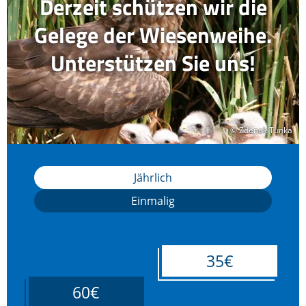
Derzeit schützen wir die
Gelege der Wiesenweihe.
Unterstützen Sie uns!
© Zdenek Tunka
© Zdenek Tunka
Jährlich
Einmalig
35€
60€