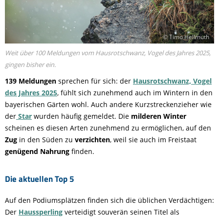
© Timo Hellmuth
Weit über 100 Meldungen vom Hausrotschwanz, Vogel des Jahres 2025,
gingen bisher ein.
139 Meldungen
sprechen für sich: der
Hausrotschwanz, Vogel
des Jahres 2025
, fühlt sich zunehmend auch im Wintern in den
bayerischen Gärten wohl. Auch andere Kurzstreckenzieher wie
der
Star
wurden häufig gemeldet. Die
milderen Winter
scheinen es diesen Arten zunehmend zu ermöglichen, auf den
Zug
in den Süden zu
verzichten
, weil sie auch im Freistaat
genügend Nahrung
finden.
Die aktuellen Top 5
Auf den Podiumsplätzen finden sich die üblichen Verdächtigen:
Der
Haussperling
verteidigt souverän seinen Titel als