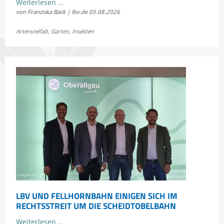
Kostenloses
Weiterlesen …
von Franziska Back | lbv.de
05.08.2026
Sommerkonzert:
Jetzt
Artenvielfalt
,
Garten
,
Insekten
Bayerns
Heuschrecken
erleben
LBV UND FELLHORNBAHN EINIGEN SICH IM
RECHTSSTREIT UM DIE SCHEIDTOBELBAHN
LBV
Weiterlesen …