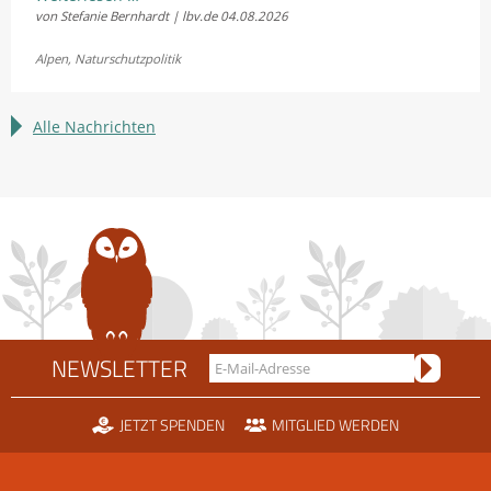
von Stefanie Bernhardt | lbv.de
04.08.2026
und
Fellhornbahn
Alpen
,
Naturschutzpolitik
einigen
sich
im
Alle Nachrichten
Rechtsstreit
um
die
Scheidtobelbahn
NEWSLETTER
JETZT SPENDEN
MITGLIED WERDEN