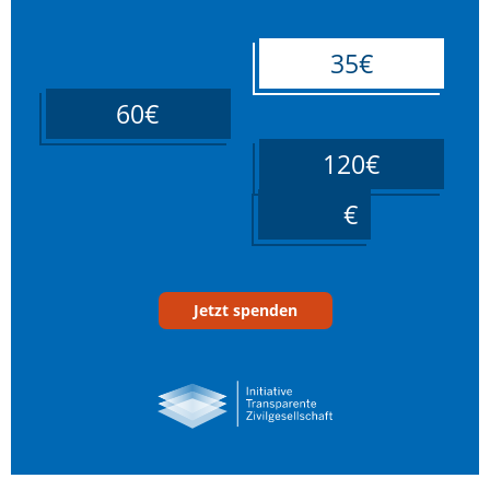
35€
60€
120€
____
Jetzt spenden