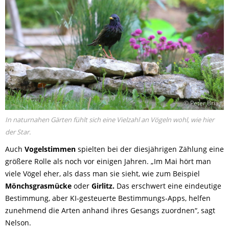
© Peter Bria
In naturnahen Gärten fühlt sich eine Vielzahl an Vögeln wohl, wie hier
der Star.
Auch
Vogelstimmen
spielten bei der diesjährigen Zählung eine
größere Rolle als noch vor einigen Jahren. „Im Mai hört man
viele Vögel eher, als dass man sie sieht, wie zum Beispiel
Mönchsgrasmücke
oder
Girlitz.
Das erschwert eine eindeutige
Bestimmung, aber KI-gesteuerte Bestimmungs-Apps, helfen
zunehmend die Arten anhand ihres Gesangs zuordnen“, sagt
Nelson.