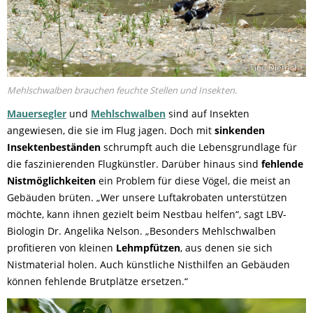
© Tino Dietrich
Mehlschwalben brauchen feuchte Stellen und Insekten.
Mauersegler
und
Mehlschwalben
sind auf Insekten
angewiesen, die sie im Flug jagen. Doch mit
sinkenden
Insektenbeständen
schrumpft auch die Lebensgrundlage für
die faszinierenden Flugkünstler. Darüber hinaus sind
fehlende
Nistmöglichkeiten
ein Problem für diese Vögel, die meist an
Gebäuden brüten. „Wer unsere Luftakrobaten unterstützen
möchte, kann ihnen gezielt beim Nestbau helfen“, sagt LBV-
Biologin Dr. Angelika Nelson. „Besonders Mehlschwalben
profitieren von kleinen
Lehmpfützen
, aus denen sie sich
Nistmaterial holen. Auch künstliche Nisthilfen an Gebäuden
können fehlende Brutplätze ersetzen.“