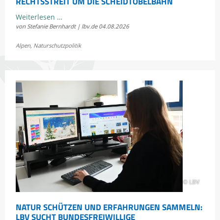
RECHTSSTREIT UM DIE SCHEIDTOBELBAHN
LBV
Weiterlesen …
von Stefanie Bernhardt | lbv.de
04.08.2026
und
Fellhornbahn
Alpen
,
Naturschutzpolitik
einigen
sich
im
Rechtsstreit
um
die
Scheidtobelbahn
© LBV
NATUR SCHÜTZEN UND ERFAHRUNGEN SAMMELN:
LBV SUCHT BUNDESFREIWILLIGE