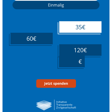
Einmalig
35€
60€
120€
____
Jetzt spenden