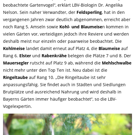
beobachtete Gartenvogel“, erklärt LBV-Biologin Dr. Angelika
Nelson. Sein naher Verwandter, der
Feldsperling
, hat in den
vergangenen Jahren zwar deutlich abgenommen, erreicht aber
noch Rang 5. Amseln sowie
Kohl- und Blaumeise
n kommen in
vielen Gärten vor, verteidigen jedoch ihre Reviere und werden
deshalb meist nur einzeln oder paarweise beobachtet. Die
Kohlmeise
landet damit erneut auf Platz 4, die
Blaumeise
auf
Rang 6.
Elster
und
Rabenkrähe
belegen die Plätze 7 und 8. Der
Mauersegler
rutscht auf Platz 9 ab, während die
Mehlschwalbe
nicht mehr unter den Top Ten ist. Neu dabei ist die
Ringeltaube
auf Rang 10. „Die Ringeltaube ist sehr
anpassungsfähig. Sie findet auch in Städten und Siedlungen
Brutplätze und ausreichend Nahrung und wird deshalb in
Bayerns Gärten immer häufiger beobachtet“, so die LBV-
Vogelexpertin.