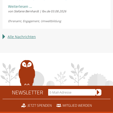
Natur
Weiterlesen …
von Stefanie Bernhardt | lbv.de
03.08.2026
schützen
und
Ehrenamt
,
Engagement
,
Umweltbildung
Erfahrungen
sammeln:
LBV
Alle Nachrichten
sucht
Bundesfreiwillige
NEWSLETTER
JETZT SPENDEN
MITGLIED WERDEN