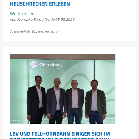
HEUSCHRECKEN ERLEBEN
Kostenloses
Weiterlesen …
von Franziska Back | lbv.de
05.08.2026
Sommerkonzert:
Jetzt
Artenvielfalt
,
Garten
,
Insekten
Bayerns
Heuschrecken
erleben
LBV UND FELLHORNBAHN EINIGEN SICH IM