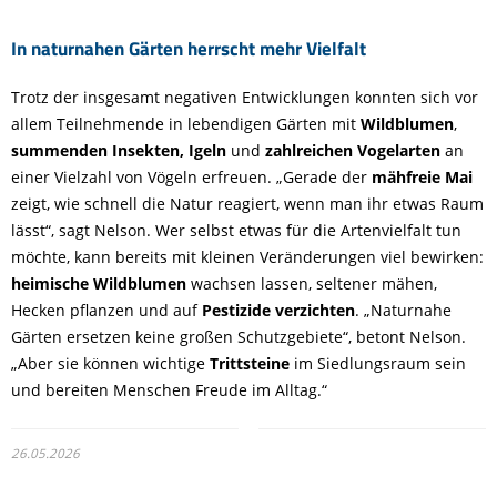
In naturnahen Gärten herrscht mehr Vielfalt
Trotz der insgesamt negativen Entwicklungen konnten sich vor
allem Teilnehmende in lebendigen Gärten mit
Wildblumen
,
summenden Insekten,
Igeln
und
zahlreichen Vogelarten
an
einer Vielzahl von Vögeln erfreuen. „Gerade der
mähfreie Mai
zeigt, wie schnell die Natur reagiert, wenn man ihr etwas Raum
lässt“, sagt Nelson. Wer selbst etwas für die Artenvielfalt tun
möchte, kann bereits mit kleinen Veränderungen viel bewirken:
heimische Wildblumen
wachsen lassen, seltener mähen,
Hecken pflanzen und auf
Pestizide verzichten
. „Naturnahe
Gärten ersetzen keine großen Schutzgebiete“, betont Nelson.
„Aber sie können wichtige
Trittsteine
im Siedlungsraum sein
und bereiten Menschen Freude im Alltag.“
26.05.2026