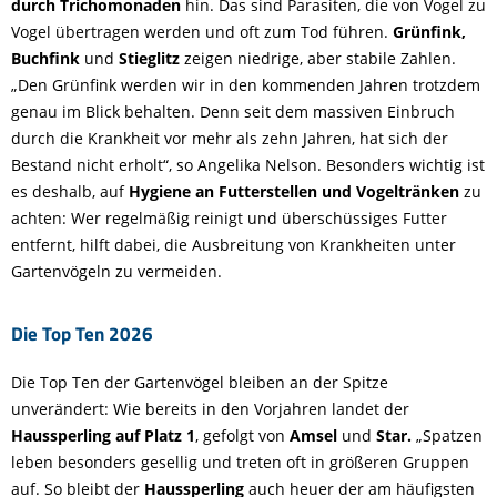
durch Trichomonaden
hin. Das sind Parasiten, die von Vogel zu
Vogel übertragen werden und oft zum Tod führen.
Grünfink,
Buchfink
und
Stieglitz
zeigen niedrige, aber stabile Zahlen.
„Den Grünfink werden wir in den kommenden Jahren trotzdem
genau im Blick behalten. Denn seit dem massiven Einbruch
durch die Krankheit vor mehr als zehn Jahren, hat sich der
Bestand nicht erholt“, so Angelika Nelson. Besonders wichtig ist
es deshalb, auf
Hygiene an Futterstellen und Vogeltränken
zu
achten: Wer regelmäßig reinigt und überschüssiges Futter
entfernt, hilft dabei, die Ausbreitung von Krankheiten unter
Gartenvögeln zu vermeiden.
Die Top Ten 2026
Die Top Ten der Gartenvögel bleiben an der Spitze
unverändert: Wie bereits in den Vorjahren landet der
Haussperling auf Platz 1
, gefolgt von
Amsel
und
Star.
„Spatzen
leben besonders gesellig und treten oft in größeren Gruppen
auf. So bleibt der
Haussperling
auch heuer der am häufigsten