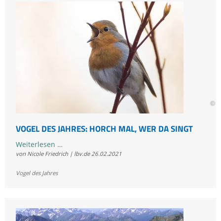
in
die
neue
Saison
–
Kartierer
gesucht!
© E
VOGEL DES JAHRES: HORCH MAL, WER DA SINGT
Vogel
Weiterlesen …
von Nicole Friedrich | lbv.de
26.02.2021
des
Jahres:
Vogel des Jahres
Horch
mal,
wer
da