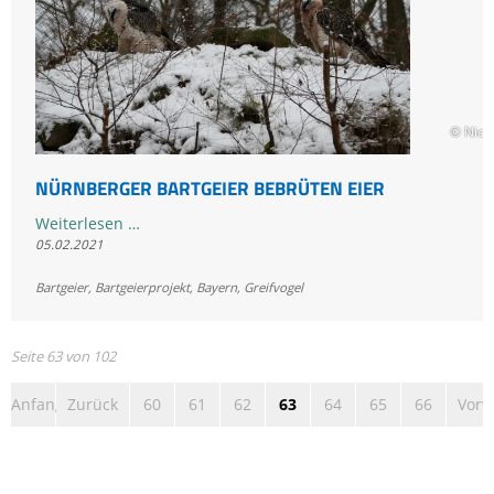
© Nicol
NÜRNBERGER BARTGEIER BEBRÜTEN EIER
Nürnberger
Weiterlesen …
05.02.2021
Bartgeier
bebrüten
Bartgeier
,
Bartgeierprojekt
,
Bayern
,
Greifvogel
Eier
Seite 63 von 102
Anfang
Zurück
60
61
62
63
64
65
66
Vorw