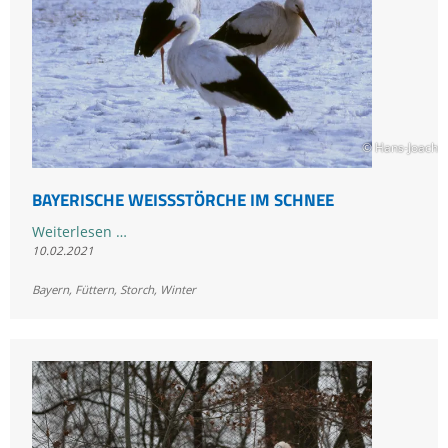
Kandidaten
für
den
Vogel
des
Jahres
© Hans-Joachim
BAYERISCHE WEISSSTÖRCHE IM SCHNEE
Bayerische
Weiterlesen …
10.02.2021
Weißstörche
im
Bayern
,
Füttern
,
Storch
,
Winter
Schnee