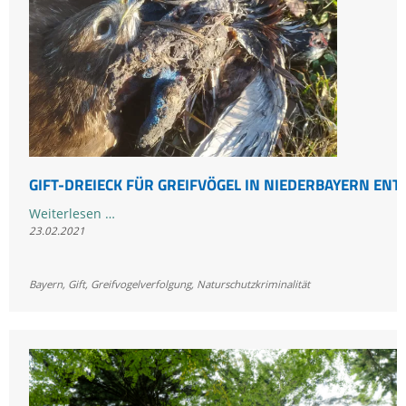
©
GIFT-DREIECK FÜR GREIFVÖGEL IN NIEDERBAYERN ENT
Gift-
Weiterlesen …
23.02.2021
Dreieck
für
Greifvögel
Bayern
,
Gift
,
Greifvogelverfolgung
,
Naturschutzkriminalität
in
Niederbayern
entdeckt?