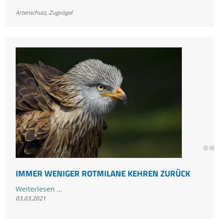
gefährlicher
Artenschutz
,
Zugvögel
Rückreise
© Ma
IMMER WENIGER ROTMILANE KEHREN ZURÜCK
Immer
Weiterlesen …
03.03.2021
weniger
Rotmilane