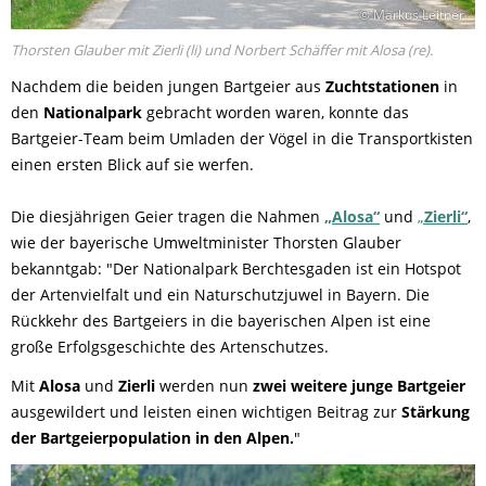
© Markus Leitner
Thorsten Glauber mit Zierli (li) und Norbert Schäffer mit Alosa (re).
Nachdem die beiden jungen Bartgeier aus
Zuchtstationen
in
den
Nationalpark
gebracht worden waren, konnte das
Bartgeier-Team beim Umladen der Vögel in die Transportkisten
einen ersten Blick auf sie werfen.
Die diesjährigen Geier tragen die Nahmen
„Alosa“
und
„
Zierli“
,
wie der bayerische Umweltminister Thorsten Glauber
bekanntgab: "Der Nationalpark Berchtesgaden ist ein Hotspot
der Artenvielfalt und ein Naturschutzjuwel in Bayern. Die
Rückkehr des Bartgeiers in die bayerischen Alpen ist eine
große Erfolgsgeschichte des Artenschutzes.
Mit
Alosa
und
Zierli
werden nun
zwei weitere junge Bartgeier
ausgewildert und leisten einen wichtigen Beitrag zur
Stärkung
der Bartgeierpopulation in den Alpen.
"