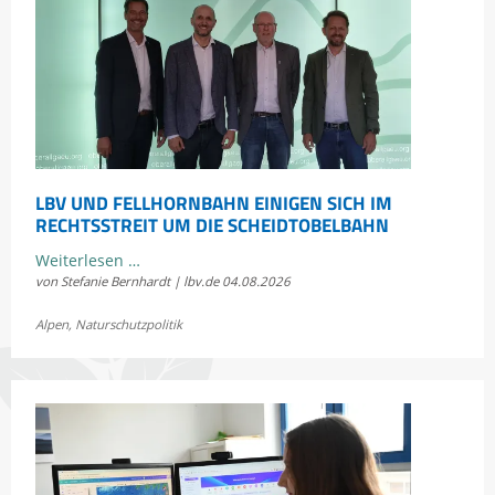
LBV UND FELLHORNBAHN EINIGEN SICH IM
RECHTSSTREIT UM DIE SCHEIDTOBELBAHN
LBV
Weiterlesen …
von Stefanie Bernhardt | lbv.de
04.08.2026
und
Fellhornbahn
Alpen
,
Naturschutzpolitik
einigen
sich
im
Rechtsstreit
um
die