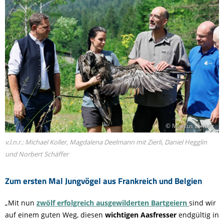
© Markus Leitner
v.l.n.r.: Michael Koller, Magdalena Deelmann mit Zierli, Daniel Hegglin
und Norbert Schäffer
Zum ersten Mal Jungvögel aus Frankreich und Belgien
„Mit nun
zwölf erfolgreich ausgewilderten Bartgeiern
sind wir
auf einem guten Weg, diesen
wichtigen Aasfresser
endgültig in