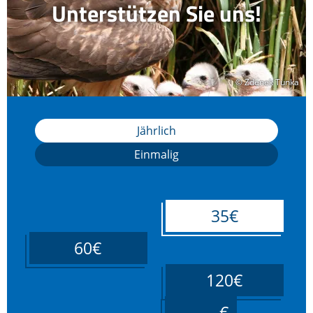
Unterstützen Sie uns!
© Zdenek Tunka
© Zdenek Tunka
Jährlich
Einmalig
35€
60€
120€
____