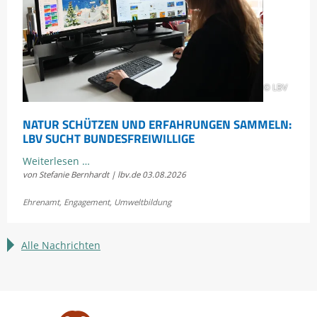
Scheidtobelbahn
© LBV
NATUR SCHÜTZEN UND ERFAHRUNGEN SAMMELN:
LBV SUCHT BUNDESFREIWILLIGE
Natur
Weiterlesen …
von Stefanie Bernhardt | lbv.de
03.08.2026
schützen
und
Ehrenamt
,
Engagement
,
Umweltbildung
Erfahrungen
sammeln:
LBV
Alle Nachrichten
sucht
Bundesfreiwillige