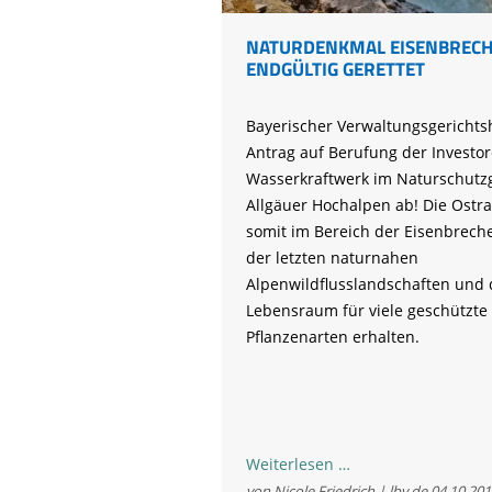
NATURDENKMAL EISENBREC
ENDGÜLTIG GERETTET
Bayerischer Verwaltungsgerichts
Antrag auf Berufung der Investor
Wasserkraftwerk im Naturschutz
Allgäuer Hochalpen ab! Die Ostra
somit im Bereich der Eisenbreche
der letzten naturnahen
Alpenwildflusslandschaften und 
Lebensraum für viele geschützte 
Pflanzenarten erhalten.
Naturdenkmal
Weiterlesen …
Eisenbreche
von Nicole Friedrich | lbv.de
04.10.201