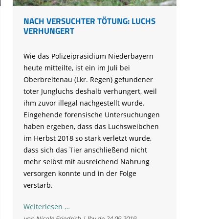
NACH VERSUCHTER TÖTUNG: LUCHS
VERHUNGERT
Wie das Polizeipräsidium Niederbayern
heute mitteilte, ist ein im Juli bei
Oberbreitenau (Lkr. Regen) gefundener
toter Jungluchs deshalb verhungert, weil
ihm zuvor illegal nachgestellt wurde.
Eingehende forensische Untersuchungen
haben ergeben, dass das Luchsweibchen
im Herbst 2018 so stark verletzt wurde,
dass sich das Tier anschließend nicht
mehr selbst mit ausreichend Nahrung
versorgen konnte und in der Folge
verstarb.
Nach
Weiterlesen …
versuchter
von Nicole Friedrich | lbv.de
24.09.2019