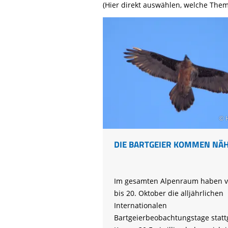
Life-Natur-Projekte
(Hier direkt auswählen, welche Them
bestellen
Auffangstation
International
© 
DIE BARTGEIER KOMMEN NÄ
Im gesamten Alpenraum haben v
bis 20. Oktober die alljährlichen
Internationalen
Bartgeierbeobachtungstage stat