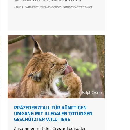
Tötung:
Luchs
,
Naturschutzkriminalität
,
Umweltkriminalität
Luchs
verhungert
© Ralph Sturm
PRÄZEDENZFALL FÜR KÜNFTIGEN
UMGANG MIT ILLEGALEN TÖTUNGEN
GESCHÜTZTER WILDTIERE
Zusammen mit der Gregor Louisoder