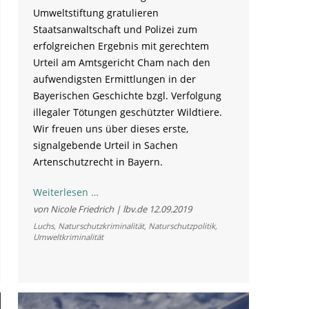
Umweltstiftung gratulieren
Staatsanwaltschaft und Polizei zum
erfolgreichen Ergebnis mit gerechtem
Urteil am Amtsgericht Cham nach den
aufwendigsten Ermittlungen in der
Bayerischen Geschichte bzgl. Verfolgung
illegaler Tötungen geschützter Wildtiere.
Wir freuen uns über dieses erste,
signalgebende Urteil in Sachen
Artenschutzrecht in Bayern.
Präzedenzfall
Weiterlesen …
für
von Nicole Friedrich | lbv.de
12.09.2019
künftigen
Luchs
,
Naturschutzkriminalität
,
Naturschutzpolitik
,
Umweltkriminalität
Umgang
mit
illegalen
Tötungen
geschützter