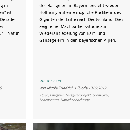
g in
des Bartgeiers in Bayern, besteht wieder
n“ ist
Hoffnung auf eine mögliche Rückkehr des
N-Dekade
Giganten der Lüfte nach Deutschland. Dies
es
zeigt eine Machbarkeitsstudie zur
r – Natur
Wiederansiedelung von Bart- und
Gänsegeiern in den bayerischen Alpen.
Bayern
Weiterlesen …
ist
9
von Nicole Friedrich | lbv.de
18.09.2019
bereit
Alpen
,
Bartgeier
,
Bartgeierprojekt
,
Greifvogel
,
Lebensraum
,
Naturbeobachtung
für
Geier