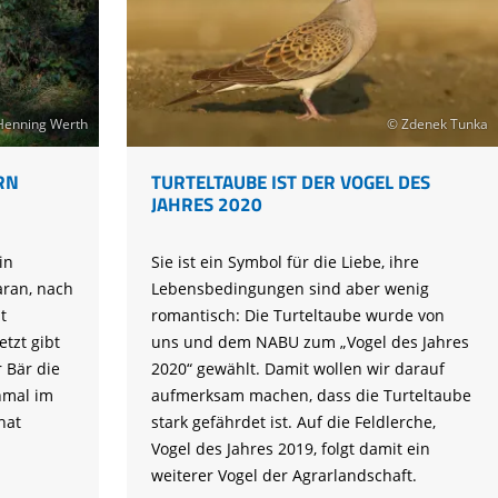
Henning Werth
© Zdenek Tunka
RN
TURTELTAUBE IST DER VOGEL DES
JAHRES 2020
in
Sie ist ein Symbol für die Liebe, ihre
aran, nach
Lebensbedingungen sind aber wenig
t
romantisch: Die Turteltaube wurde von
tzt gibt
uns und dem NABU zum „Vogel des Jahres
 Bär die
2020“ gewählt. Damit wollen wir darauf
nmal im
aufmerksam machen, dass die Turteltaube
hat
stark gefährdet ist. Auf die Feldlerche,
Vogel des Jahres 2019, folgt damit ein
weiterer Vogel der Agrarlandschaft.