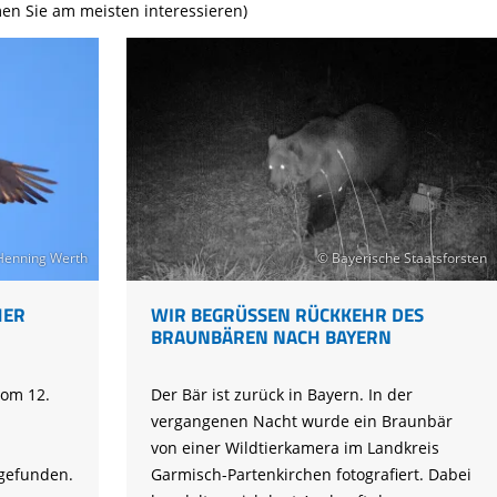
Tier gefunden
Bildungsmaterial
Life-Projekt Keiljungfer
en Sie am meisten interessieren)
Biologische Vielfalt
Wiesenweihen schützen
FAQs Unternehmenskooperation
Achtsamkeit &
Fortbildungen
Life-Projekt Kalktuffquellen
Burkina Faso
Naturverträgliche Energiewende
Weißstorch-Horstbetreuer*in
Vogelbeobachtung
Life-Projekt Rohrdommel
Vogelmord
Atomkraft
Gobibär
Flächenversiegelung
Kuckuck
Wald und Forstwirtschaft
Kormoran
Moorschutz ist Klimaschutz
Henning Werth
© Bayerische Staatsforsten
Jagd in Bayern
HER
WIR BEGRÜSSEN RÜCKKEHR DES B
Landwirtschaft
RAUNBÄREN NACH BAYERN
Lebendige Flüsse
om 12.
Der Bär ist zurück in Bayern. In der
Sichere Stromleitungen
vergangenen Nacht wurde ein Braunbär
Fischerei
von einer Wildtierkamera im Landkreis
tgefunden.
Garmisch-Partenkirchen fotografiert. Dabei