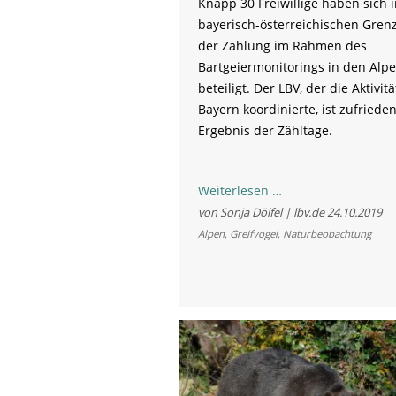
Knapp 30 Freiwillige haben sich 
bayerisch-österreichischen Gren
der Zählung im Rahmen des
Bartgeiermonitorings in den Alpe
beteiligt. Der LBV, der die Aktivit
Bayern koordinierte, ist zufriede
Ergebnis der Zähltage.
Die
Weiterlesen …
Bartgeier
von Sonja Dölfel | lbv.de
24.10.2019
kommen
Alpen
,
Greifvogel
,
Naturbeobachtung
näher