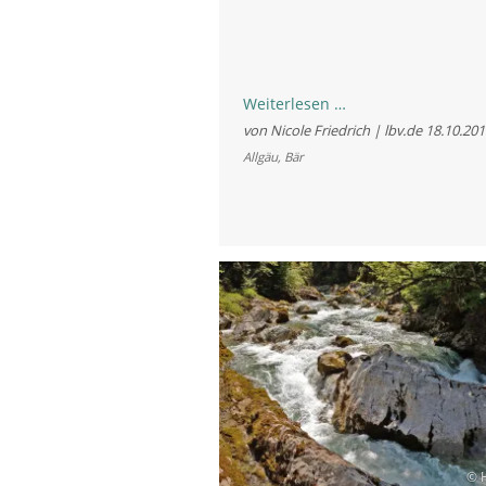
Vorbild-
Weiterlesen …
Bär
von Nicole Friedrich | lbv.de
18.10.201
besucht
Allgäu
,
Bär
Bayern
© 