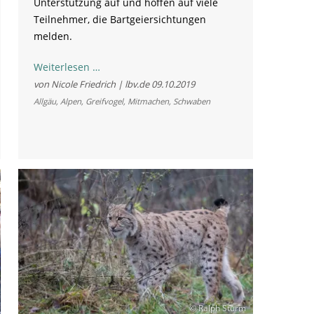
Unterstützung auf und hoffen auf viele
Teilnehmer, die Bartgeiersichtungen
melden.
„Gemma
Weiterlesen …
Geier
von Nicole Friedrich | lbv.de
09.10.2019
zählen“
Allgäu
,
Alpen
,
Greifvogel
,
Mitmachen
,
Schwaben
© Ralph Sturm