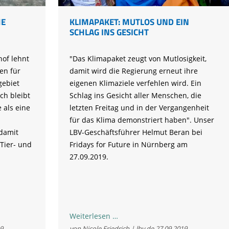
HE
KLIMAPAKET: MUTLOS UND EIN
SCHLAG INS GESICHT
hof lehnt
"Das Klimapaket zeugt von Mutlosigkeit,
en für
damit wird die Regierung erneut ihre
gebiet
eigenen Klimaziele verfehlen wird. Ein
ch bleibt
Schlag ins Gesicht aller Menschen, die
 als eine
letzten Freitag und in der Vergangenheit
für das Klima demonstriert haben". Unser
damit
LBV-Geschäftsführer Helmut Beran bei
Tier- und
Fridays for Future in Nürnberg am
27.09.2019.
Klimapaket:
Weiterlesen …
Mutlos
9
von Nicole Friedrich | lbv.de
27.09.2019