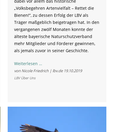
dabei vor allem das historische
„Volksbegehren Artenvielfalt – Rettet die
Bienen!“, zu dessen Erfolg der LBV als
Träger maßgeblich beigetragen hat. In den
vergangenen zwölf Monaten konnte der
älteste bayerische Naturschutzverband
mehr Mitglieder und Förderer gewinnen,
als jemals zuvor in seiner Geschichte.
Do
Weiterlesen …
legst
von Nicole Friedrich | lbv.de
19.10.2019
di
LBV Über Uns
nieda:
100.000
LBVler
für
Bayerns
Natur