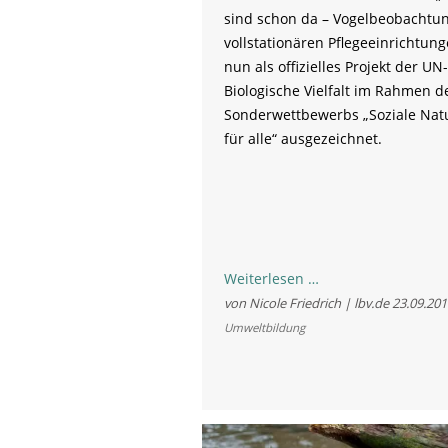
sind schon da – Vogelbeobachtun
vollstationären Pflegeeinrichtunge
nun als offizielles Projekt der U
Biologische Vielfalt im Rahmen d
Sonderwettbewerbs „Soziale Natu
für alle“ ausgezeichnet.
„Alle
Weiterlesen …
Vögel
von Nicole Friedrich | lbv.de
23.09.201
sind
Umweltbildung
schon
da“
wird
ausgezeichnet