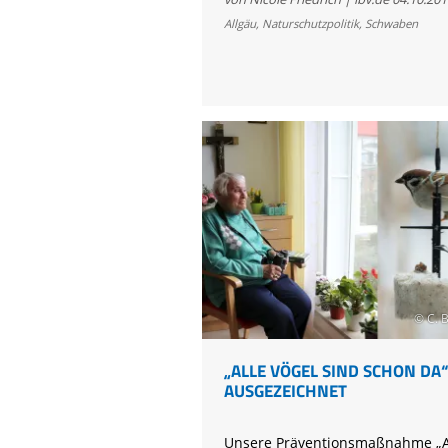
endgültig
Allgäu
,
Naturschutzpolitik
,
Schwaben
gerettet
© C. 
„ALLE VÖGEL SIND SCHON DA
AUSGEZEICHNET
Unsere Präventionsmaßnahme „Al