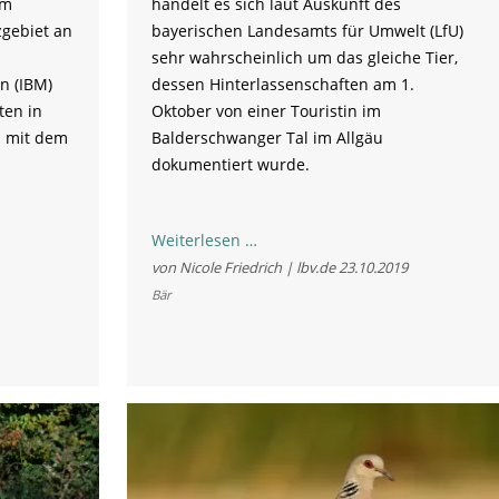
im
handelt es sich laut Auskunft des
zgebiet an
bayerischen Landesamts für Umwelt (LfU)
sehr wahrscheinlich um das gleiche Tier,
n (IBM)
dessen Hinterlassenschaften am 1.
äten in
Oktober von einer Touristin im
n mit dem
Balderschwanger Tal im Allgäu
dokumentiert wurde.
Wir
Weiterlesen …
begrüßen
von Nicole Friedrich | lbv.de
23.10.2019
Rückkehr
Bär
des
Braunbären
nach
Bayern