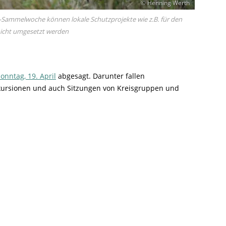
© Henning Werth
-Sammelwoche können lokale Schutzprojekte wie z.B. für den
 nicht umgesetzt werden
Sonntag, 19. April
abgesagt. Darunter fallen
ursionen und auch Sitzungen von Kreisgruppen und