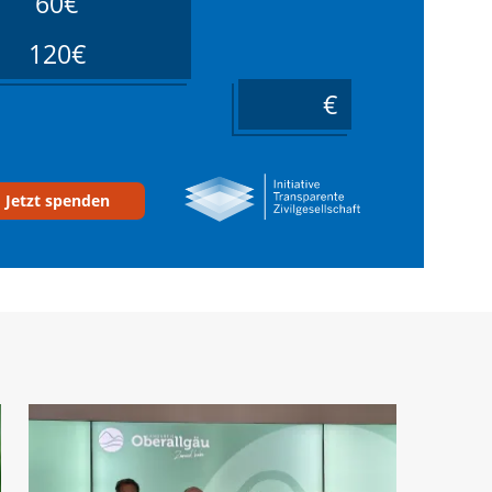
60€
120€
____
Jetzt spenden