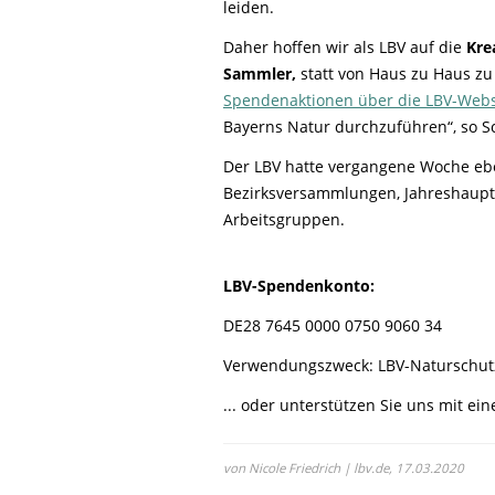
leiden.
Daher hoffen wir als LBV auf die
Kre
Sammler,
statt von Haus zu Haus zu
Spendenaktionen über die LBV-Webs
Bayerns Natur durchzuführen“, so Sc
Der LBV hatte vergangene Woche ebe
Bezirksversammlungen, Jahreshaupt
Arbeitsgruppen.
LBV-Spendenkonto:
DE28 7645 0000 0750 9060 34
Verwendungszweck: LBV-Naturschut
... oder unterstützen Sie uns mit ei
von Nicole Friedrich | lbv.de,
17.03.2020