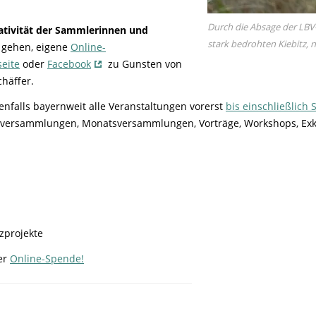
Durch die Absage der LBV
ativität der Sammlerinnen und
stark bedrohten Kiebitz,
 gehen, eigene
Online-
eite
oder
Facebook
zu Gunsten von
häffer.
nfalls bayernweit alle Veranstaltungen vorerst
bis einschließlich 
versammlungen, Monatsversammlungen, Vorträge, Workshops, Exk
zprojekte
ner
Online-Spende!