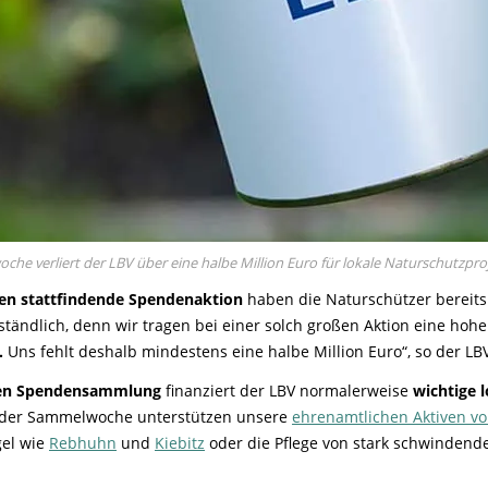
he verliert der LBV über eine halbe Million Euro für lokale Naturschutzpro
ten stattfindende Spendenaktion
haben die Naturschützer bereits
ständlich, denn wir tragen bei einer solch großen Aktion eine ho
.
Uns fehlt deshalb mindestens eine halbe Million Euro“, so der LBV
ten Spendensammlung
finanziert der LBV normalerweise
wichtige
 der Sammelwoche unterstützen unsere
ehrenamtlichen Aktiven vo
gel wie
Rebhuhn
und
Kiebitz
oder die Pflege von stark schwinden