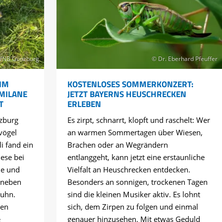
UNB Günzburg
© Dr. Eberhard Pfeuffer
IM
KOSTENLOSES SOMMERKONZERT:
 MILANE
JETZT BAYERNS HEUSCHRECKEN
T
ERLEBEN
zburg
Es zirpt, schnarrt, klopft und raschelt: Wer
vögel
an warmen Sommertagen über Wiesen,
li fand ein
Brachen oder an Wegrändern
ese bei
entlanggeht, kann jetzt eine erstaunliche
ne und
Vielfalt an Heuschrecken entdecken.
 neben
Besonders an sonnigen, trockenen Tagen
huhn.
sind die kleinen Musiker aktiv. Es lohnt
hen
sich, dem Zirpen zu folgen und einmal
e
genauer hinzusehen. Mit etwas Geduld