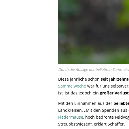
Durch die Absage der beliebten Sammelwoc
Diese jährliche schon
seit Jahrzehn
Sammelwoche
war für uns selbstver
ist, ist das jedoch ein
großer Verlust
Mit den Einnahmen aus der
belieb
Landkreisen. „Mit den Spenden aus
Fledermäuse
, hoch bedrohte Feldvö
Streuobstwiesen“, erklärt Schäffer.