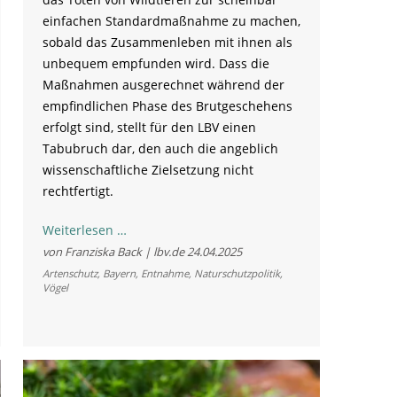
einfachen Standardmaßnahme zu machen,
sobald das Zusammenleben mit ihnen als
unbequem empfunden wird. Dass die
Maßnahmen ausgerechnet während der
empfindlichen Phase des Brutgeschehens
erfolgt sind, stellt für den LBV einen
Tabubruch dar, den auch die angeblich
wissenschaftliche Zielsetzung nicht
rechtfertigt.
Vergrämung
Weiterlesen …
von
von Franziska Back | lbv.de
24.04.2025
Saatkrähen:
Artenschutz
,
Bayern
,
Entnahme
,
Naturschutzpolitik
,
Vögel
LBV
warnt
vor
Abschuss
und