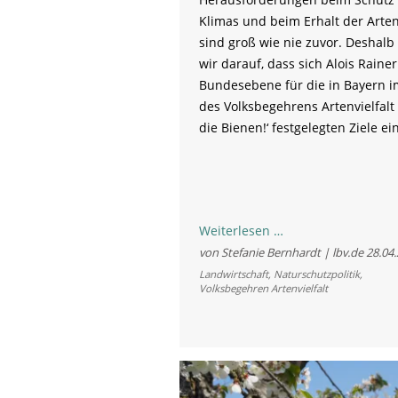
Klimas und beim Erhalt der Artenv
sind groß wie nie zuvor. Deshalb
wir darauf, dass sich Alois Rainer
Bundesebene für die in Bayern 
des Volksbegehrens Artenvielfalt 
die Bienen!‘ festgelegten Ziele ein
Ziele
Weiterlesen …
des
von Stefanie Bernhardt | lbv.de
28.04
Volksbegehrens
Landwirtschaft
,
Naturschutzpolitik
,
Volksbegehren Artenvielfalt
aus
Bayern
mit
nach
Berlin