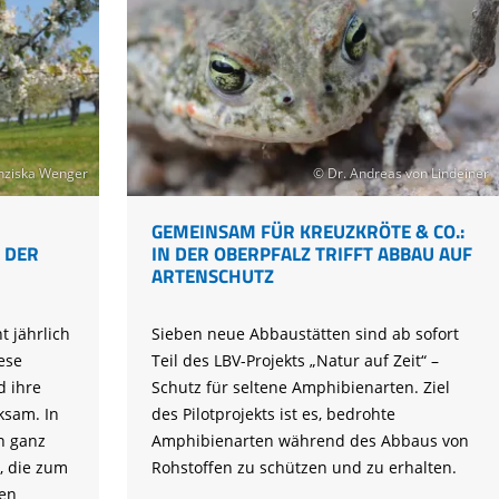
nziska Wenger
© Dr. Andreas von Lindeiner
GEMEINSAM FÜR KREUZKRÖTE & CO.:
 DER
IN DER OBERPFALZ TRIFFT ABBAU AUF
ARTENSCHUTZ
 jährlich
Sieben neue Abbaustätten sind ab sofort
ese
Teil des LBV-Projekts „Natur auf Zeit“ –
d ihre
Schutz für seltene Amphibienarten. Ziel
sam. In
des Pilotprojekts ist es, bedrohte
n ganz
Amphibienarten während des Abbaus von
, die zum
Rohstoffen zu schützen und zu erhalten.
en