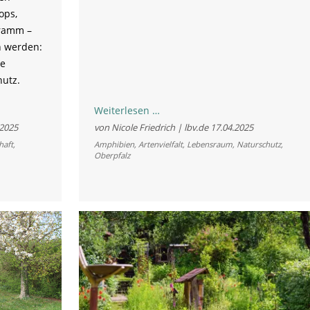
ops,
gramm –
ch werden:
re
utz.
Gemeinsam
Weiterlesen …
für
.2025
von Nicole Friedrich | lbv.de
17.04.2025
Kreuzkröte
haft
,
Amphibien
,
Artenvielfalt
,
Lebensraum
,
Naturschutz
,
Oberpfalz
&
Co.:
In
der
Oberpfalz
trifft
Abbau
auf
Artenschutz