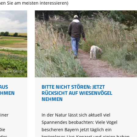
Tier gefunden
Bildungsmaterial
Life-Projekt Keiljungfer
en Sie am meisten interessieren)
Biologische Vielfalt
Wiesenweihen schützen
FAQs Unternehmenskooperation
Achtsamkeit &
Fortbildungen
Life-Projekt Kalktuffquellen
Burkina Faso
Naturverträgliche Energiewende
Weißstorch-Horstbetreuer*in
Vogelbeobachtung
Life-Projekt Rohrdommel
Vogelmord
Atomkraft
Gobibär
Flächenversiegelung
Kuckuck
Wald und Forstwirtschaft
Kormoran
Moorschutz ist Klimaschutz
istiane Geidel
© Peter Bria
Jagd in Bayern
AUS
BITTE NICHT STÖREN: JETZT
Landwirtschaft
NEHMEN
RÜCKSICHT AUF WIESENVÖGEL
NEHMEN
Lebendige Flüsse
Sichere Stromleitungen
einer
In der Natur lässt sich aktuell viel
Fischerei
Spannendes beobachten: Viele Vögel
Die
bescheren Bayern jetzt täglich ein
 des
kostenloses Live-Konzert und einige haben