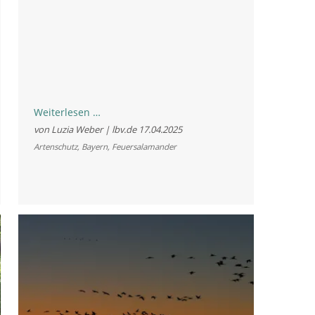
Neue
Weiterlesen …
Infotafeln
von Luzia Weber | lbv.de
17.04.2025
im
Artenschutz
,
Bayern
,
Feuersalamander
Steigerwald