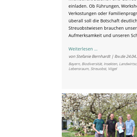
einladen. Ob Führungen, Worksh
Verkostungen oder Familienpro
überall soll die Botschaft deutli
Streuobstwiesen brauchen unse
Aufmerksamkeit und unseren Sch
Apfel,
Weiterlesen …
Birne,
von Stefanie Bernhardt | lbv.de
24.04
Quitte:
Bayern
,
Biodiversität
,
Insekten
,
Landwirtsc
Lebensraum
,
Streuobst
,
Vögel
Aktionsbündnis
feiert
Tag
der
Streuobstwiese