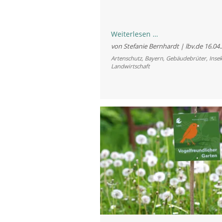
LBV
Weiterlesen …
und
von Stefanie Bernhardt | lbv.de
16.04
Naturland:
Artenschutz
,
Bayern
,
Gebäudebrüter
,
Inse
Landwirtschaft
Schutz
für
Rauchschwalben
auf
Biohöfen