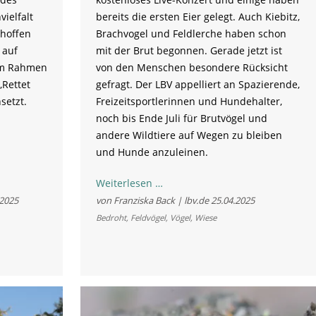
ielfalt
bereits die ersten Eier gelegt. Auch Kiebitz,
 hoffen
Brachvogel und Feldlerche haben schon
 auf
mit der Brut begonnen. Gerade jetzt ist
im Rahmen
von den Menschen besondere Rücksicht
‚Rettet
gefragt. Der LBV appelliert an Spazierende,
setzt.
Freizeitsportlerinnen und Hundehalter,
noch bis Ende Juli für Brutvögel und
andere Wildtiere auf Wegen zu bleiben
und Hunde anzuleinen.
Bitte
Weiterlesen …
nicht
.2025
von Franziska Back | lbv.de
25.04.2025
stören:
Bedroht
,
Feldvögel
,
Vögel
,
Wiese
Jetzt
Rücksicht
auf
Wiesenvögel
nehmen