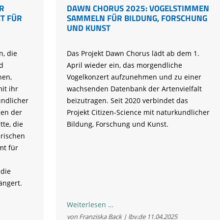
R
DAWN CHORUS 2025: VOGELSTIMMEN
ZT FÜR
SAMMELN FÜR BILDUNG, FORSCHUNG
UND KUNST
, die
Das Projekt Dawn Chorus lädt ab dem 1.
d
April wieder ein, das morgendliche
hen,
Vogelkonzert aufzunehmen und zu einer
it ihr
wachsenden Datenbank der Artenvielfalt
undlicher
beizutragen. Seit 2020 verbindet das
gen der
Projekt Citizen-Science mit naturkundlicher
te, die
Bildung, Forschung und Kunst.
rischen
t für
 die
ängert.
Dawn
Weiterlesen …
Chorus
von Franziska Back | lbv.de
11.04.2025