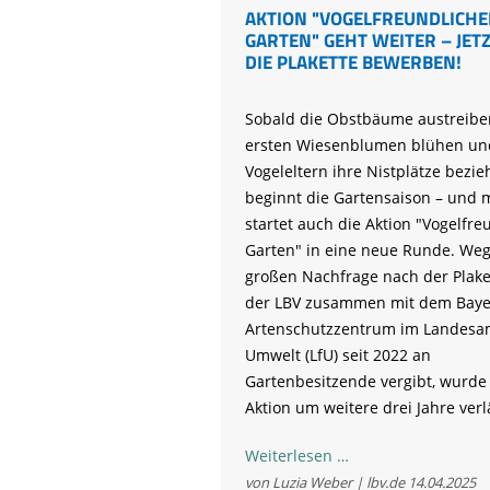
AKTION "VOGELFREUNDLICHE
GARTEN" GEHT WEITER – JET
DIE PLAKETTE BEWERBEN!
Sobald die Obstbäume austreiben
ersten Wiesenblumen blühen un
Vogeleltern ihre Nistplätze bezie
beginnt die Gartensaison – und m
startet auch die Aktion "Vogelfre
Garten" in eine neue Runde. We
großen Nachfrage nach der Plaket
der LBV zusammen mit dem Baye
Artenschutzzentrum im Landesam
Umwelt (LfU) seit 2022 an
Gartenbesitzende vergibt, wurde
Aktion um weitere drei Jahre verl
Aktion
Weiterlesen …
"Vogelfreundlicher
von Luzia Weber | lbv.de
14.04.2025