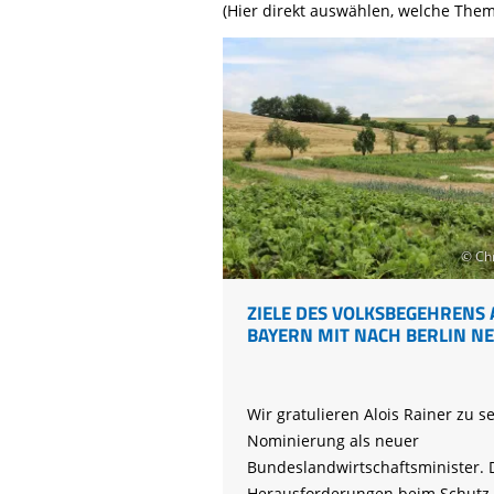
Life-Natur-Projekte
(Hier direkt auswählen, welche Them
bestellen
Auffangstation
International
© Chr
ZIELE DES VOLKSBEGEHRENS 
BAYERN MIT NACH BERLIN 
Wir gratulieren Alois Rainer zu s
Nominierung als neuer
Bundeslandwirtschaftsminister. 
Herausforderungen beim Schutz