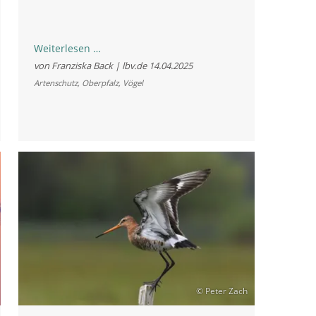
Moderne
Weiterlesen …
Vogelbeobachtung
von Franziska Back | lbv.de
14.04.2025
mit
Artenschutz
,
Oberpfalz
,
Vögel
KI
© Peter Zach