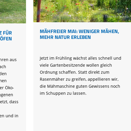
© Thomas Staab
istiane Geidel
MÄHFREIER MAI: WENIGER MÄHEN,
Z FÜR
MEHR NATUR ERLEBEN
HÖFEN
Jetzt im Frühling wächst alles schnell und
hren aus
viele Gartenbesitzende wollen gleich
ach
Ordnung schaffen. Statt direkt zum
 den
Rasenmäher zu greifen, appellieren wir,
amen
die Mähmaschine guten Gewissens noch
er Öko-
im Schuppen zu lassen.
ngenen
etzt, dass
en und in