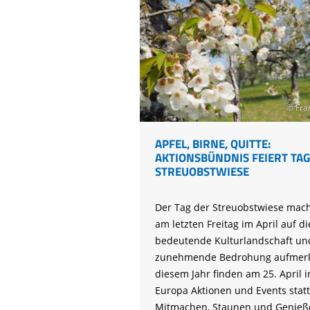
nehmen
© Fra
APFEL, BIRNE, QUITTE:
AKTIONSBÜNDNIS FEIERT TAG
STREUOBSTWIESE
Der Tag der Streuobstwiese macht
am letzten Freitag im April auf di
bedeutende Kulturlandschaft un
zunehmende Bedrohung aufmerk
diesem Jahr finden am 25. April i
Europa Aktionen und Events statt
Mitmachen, Staunen und Genieß