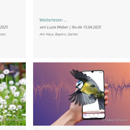
Mähfreier
Weiterlesen …
Mai:
.2025
von Luzia Weber | lbv.de
15.04.2025
weniger
kten
,
Am Haus
,
Bayern
,
Garten
Mähen,
mehr
Natur
erleben
© Peter Bria
© Dawn Chorus