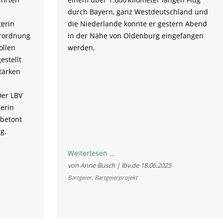
durch Bayern, ganz Westdeutschland und
terin
die Niederlande konnte er gestern Abend
erordnung
in der Nähe von Oldenburg eingefangen
ollen
werden.
estellt
tärken
Der LBV
erin
 betont
g.
Bartgeier
Weiterlesen …
Vinzenz
von Anne Busch | lbv.de
18.06.2025
auf
Bartgeier
,
Bartgeierprojekt
spektakulärer
Deutschlandreise
ordnung