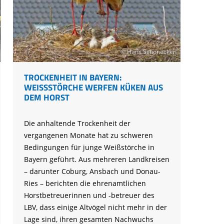
© Hans Schönecker
TROCKENHEIT IN BAYERN:
WEISSSTÖRCHE WERFEN KÜKEN AUS D
EM HORST
Die anhaltende Trockenheit der
vergangenen Monate hat zu schweren
Bedingungen für junge Weißstörche in
Bayern geführt. Aus mehreren Landkreisen
– darunter Coburg, Ansbach und Donau-
Ries – berichten die ehrenamtlichen
Horstbetreuerinnen und -betreuer des
LBV, dass einige Altvögel nicht mehr in der
Lage sind, ihren gesamten Nachwuchs