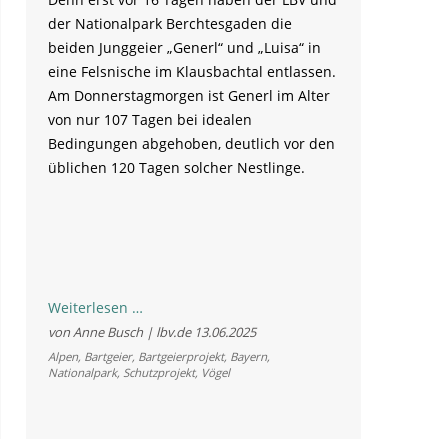
der Nationalpark Berchtesgaden die
beiden Junggeier „Generl“ und „Luisa“ in
eine Felsnische im Klausbachtal entlassen.
Am Donnerstagmorgen ist Generl im Alter
von nur 107 Tagen bei idealen
Bedingungen abgehoben, deutlich vor den
üblichen 120 Tagen solcher Nestlinge.
Frühstarterin
Weiterlesen …
erobert
von Anne Busch | lbv.de
13.06.2025
die
Alpen
,
Bartgeier
,
Bartgeierprojekt
,
Bayern
,
Nationalpark
,
Schutzprojekt
,
Vögel
Lüfte:
Bartgeier
Generl