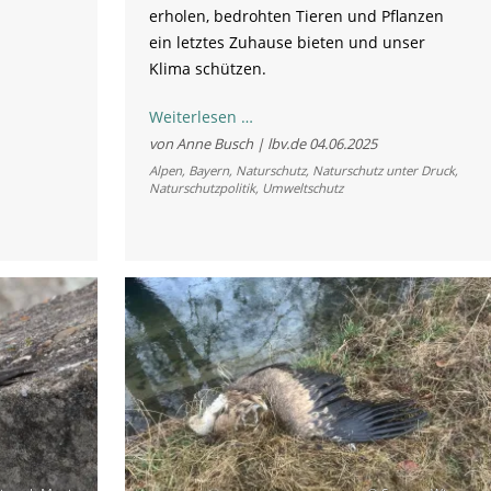
erholen, bedrohten Tieren und Pflanzen
ein letztes Zuhause bieten und unser
Klima schützen.
Bündnis
Weiterlesen …
„Rettet
von Anne Busch | lbv.de
04.06.2025
die
Alpen
,
Bayern
,
Naturschutz
,
Naturschutz unter Druck
,
Naturschutzpolitik
,
Umweltschutz
Berge“
startet
mit
Protest-
Aktion
vor
der
Staatskanzlei