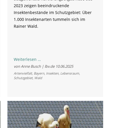
2023 zeigen beeindruckende
Insektenbestände im Schutzgebiet: Über
1.000 Insektenarten tummeln sich im
Rainer Wald.
Faszinierende
Weiterlesen …
Insektenvielfalt
von Anne Busch | lbv.de
10.06.2025
im
Artenvielfalt
,
Bayern
,
Insekten
,
Lebensraum
,
Schutzgebiet
,
Wald
Rainer
Wald:
Über
1.000
Arten
gefunden