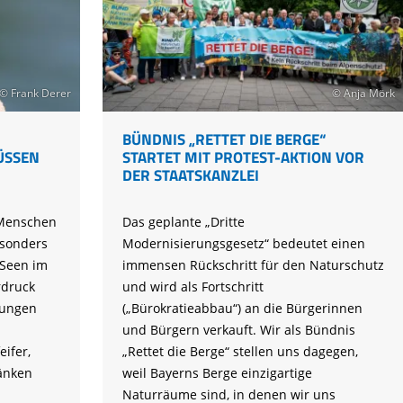
© Frank Derer
© Anja Mörk
BÜNDNIS „RETTET DIE BERGE“
ÜSSEN
STARTET MIT PROTEST-AKTION VOR
DER STAATSKANZLEI
e Menschen
Das geplante „Dritte
esonders
Modernisierungsgesetz“ bedeutet einen
 Seen im
immensen Rückschritt für den Naturschutz
rdruck
und wird als Fortschritt
rungen
(„Bürokratieabbau“) an die Bürgerinnen
und Bürgern verkauft. Wir als Bündnis
ifer,
„Rettet die Berge“ stellen uns dagegen,
änken
weil Bayerns Berge einzigartige
Naturräume sind, in denen wir uns