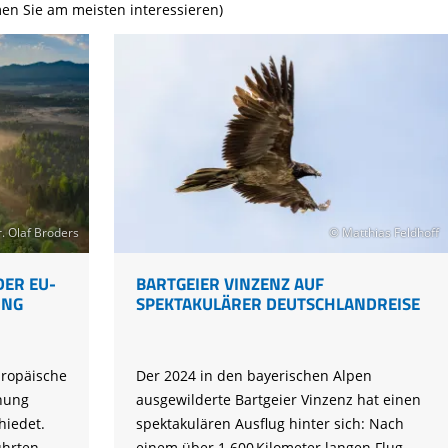
Tier gefunden
Bildungsmaterial
Life-Projekt Keiljungfer
en Sie am meisten interessieren)
Biologische Vielfalt
Wiesenweihen schützen
FAQs Unternehmenskooperation
Achtsamkeit &
Fortbildungen
Life-Projekt Kalktuffquellen
Burkina Faso
Naturverträgliche Energiewende
Weißstorch-Horstbetreuer*in
Vogelbeobachtung
Life-Projekt Rohrdommel
Vogelmord
Atomkraft
Gobibär
Flächenversiegelung
Kuckuck
Wald und Forstwirtschaft
Kormoran
Moorschutz ist Klimaschutz
. Olaf Broders
© Matthias Feldhoff
Jagd in Bayern
DER EU-
BARTGEIER VINZENZ AUF
Landwirtschaft
UNG
SPEKTAKULÄRER DEUTSCHLANDREISE
Lebendige Flüsse
Sichere Stromleitungen
uropäische
Der 2024 in den bayerischen Alpen
Fischerei
nung
ausgewilderte Bartgeier Vinzenz hat einen
hiedet.
spektakulären Ausflug hinter sich: Nach
ührten
einem über 1.600 Kilometer langen Flug