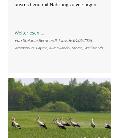
ausreichend mit Nahrung zu versorgen.
Trockenheit
Weiterlesen …
in
von Stefanie Bernhardt | lbv.de
04.06.2025
Bayern:
Artenschutz
,
Bayern
,
Klimawandel
,
Storch
,
Weißstorch
Weißstörche
werfen
Küken
aus
dem
Horst