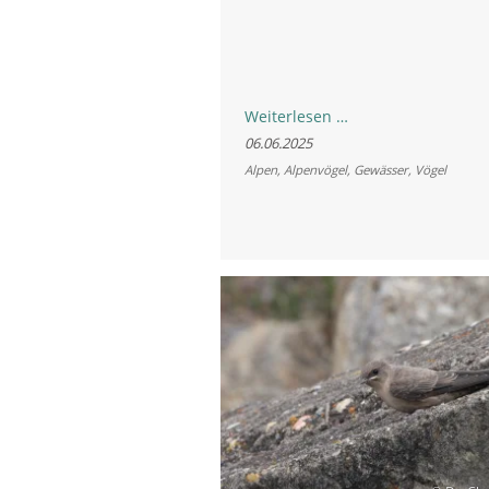
Pfingstferien
Weiterlesen …
in
06.06.2025
Bayern:
Alpen
,
Alpenvögel
,
Gewässer
,
Vögel
Rücksicht
auf
Vögel
an
Flüssen
und
Kiesbänken
nehmen