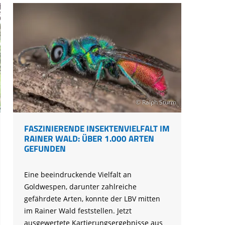
hebt
ab
© Ralph Sturm
FASZINIERENDE INSEKTENVIELFALT IM
RAINER WALD: ÜBER 1.000 ARTEN
GEFUNDEN
Eine beeindruckende Vielfalt an
Goldwespen, darunter zahlreiche
gefährdete Arten, konnte der LBV mitten
im Rainer Wald feststellen. Jetzt
ausgewertete Kartierungsergebnisse aus