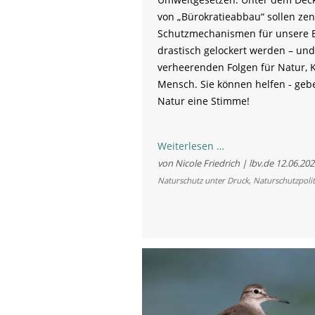
von „Bürokratieabbau“ sollen zen
Schutzmechanismen für unsere 
drastisch gelockert werden – und
verheerenden Folgen für Natur, 
Mensch. Sie können helfen - geb
Natur eine Stimme!
Rettet
Weiterlesen …
die
von Nicole Friedrich | lbv.de
12.06.202
Berge
Naturschutz unter Druck
,
Naturschutzpolit
-
Kein
Rückschritt
beim
Alpenschutz!