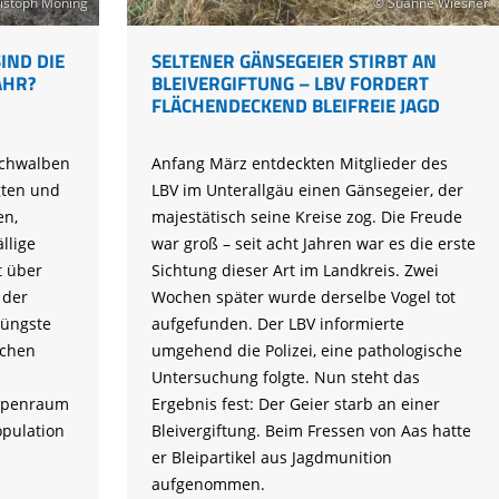
ristoph Moning
© Suanne Wiesner
IND DIE
SELTENER GÄNSEGEIER STIRBT AN
AHR?
BLEIVERGIFTUNG – LBV FORDERT
FLÄCHENDECKEND BLEIFREIE JAGD
Schwalben
Anfang März entdeckten Mitglieder des
gten und
LBV im Unterallgäu einen Gänsegeier, der
en,
majestätisch seine Kreise zog. Die Freude
llige
war groß – seit acht Jahren war es die erste
t über
Sichtung dieser Art im Landkreis. Zwei
 der
Wochen später wurde derselbe Vogel tot
Jüngste
aufgefunden. Der LBV informierte
schen
umgehend die Polizei, eine pathologische
Untersuchung folgte. Nun steht das
Alpenraum
Ergebnis fest: Der Geier starb an einer
opulation
Bleivergiftung. Beim Fressen von Aas hatte
er Bleipartikel aus Jagdmunition
aufgenommen.