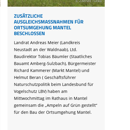
© Zdenek Tunka
ZUSÄTZLICHE
AUSGLEICHSMASSNAHMEN FÜR O
RTSUMGEHUNG MANTEL B
ESCHLOSSEN
Landrat Andreas Meier (Landkreis
Neustadt an der Waldnaab), Ltd.
Baudirektor Tobias Bäumler (Staatliches
Bauamt Amberg-Sulzbach), Bürgermeister
Richard Kammerer (Markt Mantel) und
Helmut Beran ( Geschäftsführer
Naturschutzpolitik beim Landesbund für
Vogelschutz LBV) haben am
Mittwochmittag im Rathaus in Mantel
gemeinsam die „Ampeln auf Grün gestellt“
für den Bau der Ortsumgehung Mantel.