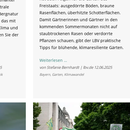
Freistaats: ausgedörrte Böden, braune
trale
Rasenflächen, überhitzte Schotterflächen.
Bergnatur
Damit Gärtnerinnen und Gärtner in den
 das mit
kommenden Sommermonaten nicht auf
Klima und
staubtrockenen Rasen oder verdorrte
en Sie der
Pflanzen schauen, gibt der LBV praktische
Tipps für blühende, klimaresiliente Gärten.
Mehr
Weiterlesen …
Wildnis
5
von Stefanie Bernhardt | lbv.de
12.06.2025
wagen:
ik
Bayern
,
Garten
,
Klimawandel
Naturgärten
trotzen
der
Trockenheit