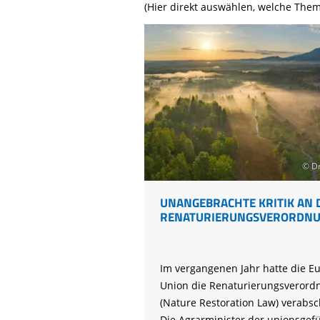
Life-Natur-Projekte
(Hier direkt auswählen, welche Them
bestellen
Auffangstation
International
© Dr
UNANGEBRACHTE KRITIK AN 
RENATURIERUNGSVERORDN
Im vergangenen Jahr hatte die E
Union die Renaturierungsverord
(Nature Restoration Law) verabsc
Die Agrarminister der unionsgef