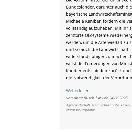
Bundesländer, darunter auch die
bayerische Landwirtschaftsminis
Michaela Kaniber, fordern die V
vollständig aufzuheben. Mit ihr s
zerstörte Ökosysteme wiederherg
werden, um die Artenvielfalt zu s
und so auch die Landwirtschaft
widerstandsfähiger zu machen. 
weist die Forderungen von Minist
Kaniber entschieden zurück und
die Notwendigkeit der Verordnun
Unangebrachte
Weiterlesen …
Kritik
von Anne Busch | lbv.de
24.06.2025
an
Agrarwirtschaft
,
Naturschutz unter Druck
,
Naturschutzpolitik
der
EU-
Renaturierungsver