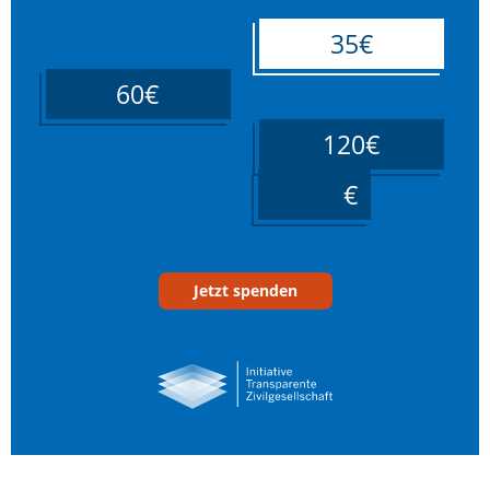
35€
60€
120€
____
Jetzt spenden