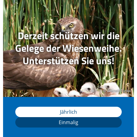
Derzeit schützen wir die
Gelege der Wiesenweihe.
Unterstützen Sie uns!
© Zdenek Tunka
© Zdenek Tunka
Jährlich
Einmalig