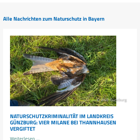
Alle Nachrichten zum Naturschutz in Bayern
© UNB Günzburg
NATURSCHUTZKRIMINALITÄT IM LANDKREIS
GÜNZBURG: VIER MILANE BEI THANNHAUSEN
VERGIFTET
Naturschutzkriminalität
Weiterlesen …