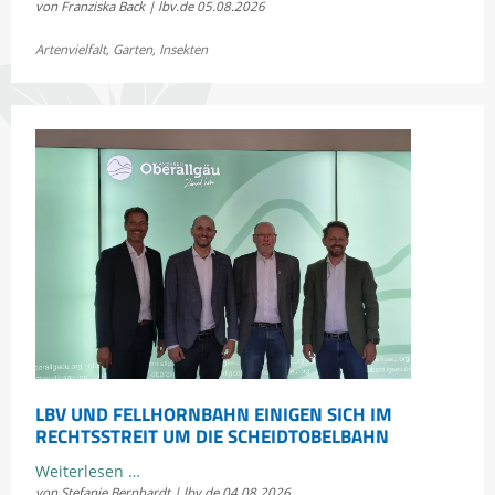
von Franziska Back | lbv.de
05.08.2026
Sommerkonzert:
Jetzt
Artenvielfalt
,
Garten
,
Insekten
Bayerns
Heuschrecken
erleben
LBV UND FELLHORNBAHN EINIGEN SICH IM
RECHTSSTREIT UM DIE SCHEIDTOBELBAHN
LBV
Weiterlesen …
von Stefanie Bernhardt | lbv.de
04.08.2026