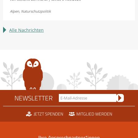
und
Fellhornbahn
Alpen
,
Naturschutzpolitik
einigen
sich
im
Alle Nachrichten
Rechtsstreit
um
die
Scheidtobelbahn
NEWSLETTER
JETZT SPENDEN
MITGLIED WERDEN
Ihre Ansprechpartner*innen