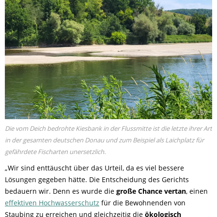
© LBV
Die vom Deich bedrohte Kiesbank in der Flussmitte ist die letzte ihrer Art
in der gesamten deutschen Donau und zum Beispiel als Laichplatz für
gefährdete Fischarten unersetzlich.
„Wir sind enttäuscht über das Urteil, da es viel bessere
Lösungen gegeben hätte. Die Entscheidung des Gerichts
bedauern wir. Denn es wurde die
große Chance vertan
, einen
effektiven Hochwasserschutz
für die Bewohnenden von
Staubing zu erreichen und gleichzeitig die
ökologisch