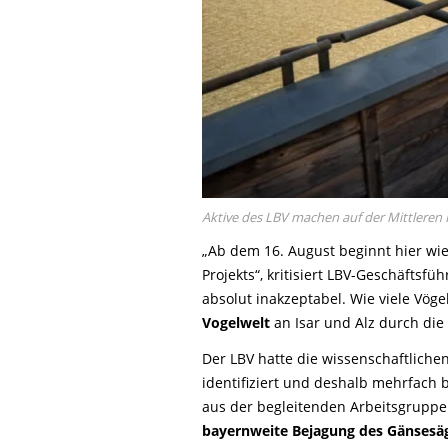
Aktive des LBV machen auf der Mittleren
„Ab dem 16. August beginnt hier wi
Projekts“, kritisiert LBV-Geschäftsfü
absolut inakzeptabel. Wie viele Vög
Vogelwelt
an Isar und Alz durch die
Der LBV hatte die wissenschaftliche
identifiziert und deshalb mehrfach 
aus der begleitenden Arbeitsgruppe 
bayernweite Bejagung des Gänsesäg