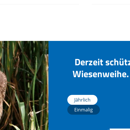
Derzeit schüt
Wiesenweihe. 
Jährlich
Einmalig