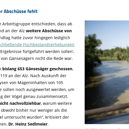
r Abschüsse fehlt
de Arbeitsgruppe entschieden, dass ab
und an der Alz
weitere Abschüsse von
ndtag hatte zuvor hingegen lediglich
schließende Fischbestandserhebungen
rgebnisse fortgeführt werden sollen‘,
von Gänsesägern nicht die Rede war.
en
bislang 653 Gänsesäger geschossen
,
 119 an der Alz. Nach Auskunft der
alysen von Mageninhalten von 105
te sollen noch ausgewertet werden, um
ng der Vögel genau zusammensetzt.
nicht nachvollziehbar
, warum weitere
obwohl bisher nur weniger als die
l untersucht wurden“, kritisiert der
chen,
Dr. Heinz Sedlmeier
.