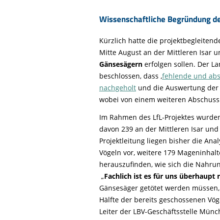
Wissenschaftliche Begründung de
Kürzlich hatte die projektbegleiten
Mitte August an der Mittleren Isar 
Gänsesägern
erfolgen sollen. Der La
beschlossen, dass ‚
fehlende und ab
nachgeholt
und die Auswertung der E
wobei von einem weiteren Abschuss 
Im Rahmen des LfL-Projektes wurd
davon 239 an der Mittleren Isar und
Projektleitung liegen bisher die An
Vögeln vor, weitere 179 Mageninhal
herauszufinden, wie sich die Nahru
„
Fachlich ist es für uns überhaupt 
Gänsesäger getötet werden müssen, 
Hälfte der bereits geschossenen Vöge
Leiter der LBV-Geschäftsstelle Mün