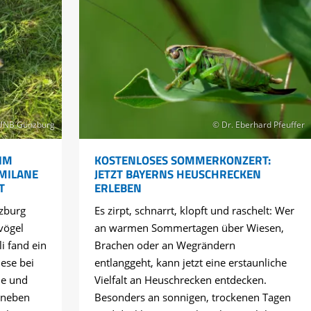
UNB Günzburg
© Dr. Eberhard Pfeuffer
IM
KOSTENLOSES SOMMERKONZERT:
 MILANE
JETZT BAYERNS HEUSCHRECKEN
T
ERLEBEN
zburg
Es zirpt, schnarrt, klopft und raschelt: Wer
vögel
an warmen Sommertagen über Wiesen,
li fand ein
Brachen oder an Wegrändern
ese bei
entlanggeht, kann jetzt eine erstaunliche
ne und
Vielfalt an Heuschrecken entdecken.
 neben
Besonders an sonnigen, trockenen Tagen