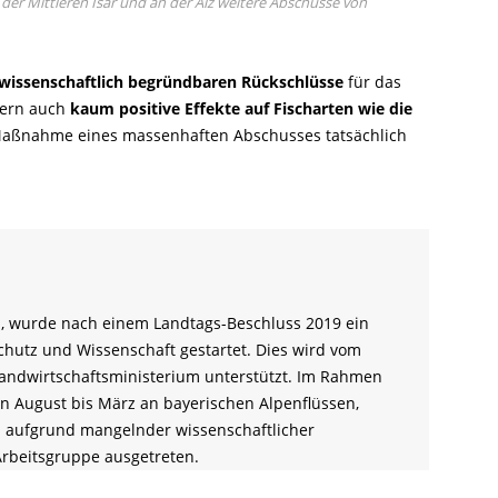
 der Mittleren Isar und an der Alz weitere Abschüsse von
 wissenschaftlich begründbaren Rückschlüsse
für das
sern auch
kaum positive Effekte auf Fischarten wie die
e Maßnahme eines massenhaften Abschusses tatsächlich
n, wurde nach einem Landtags-Beschluss 2019 ein
chutz und Wissenschaft gestartet. Dies wird vom
m Landwirtschaftsministerium unterstützt. Im Rahmen
n August bis März an bayerischen Alpenflüssen,
en aufgrund mangelnder wissenschaftlicher
Arbeitsgruppe ausgetreten.