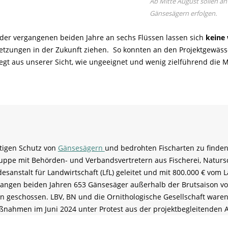
Ab Mitte August sollen an
Gänsesägern erfolgen.
er vergangenen beiden Jahre an sechs Flüssen lassen sich
keine
etzungen in der Zukunft ziehen. So konnten an den Projektgewäs
egt aus unserer Sicht, wie ungeeignet und wenig zielführend di
tigen Schutz von
Gänsesägern
und bedrohten Fischarten zu finde
gruppe mit Behörden- und Verbandsvertretern aus Fischerei, Naturs
ndesanstalt für Landwirtschaft (LfL) geleitet und mit 800.000 € vo
gangen beiden Jahren 653 Gänsesäger außerhalb der Brutsaison vo
ern geschossen. LBV, BN und die Ornithologische Gesellschaft war
ßnahmen im Juni 2024 unter Protest aus der projektbegleitenden 