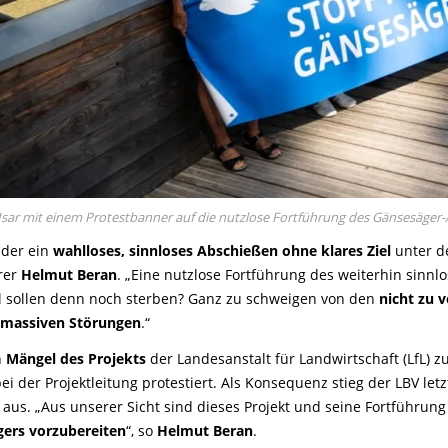
 Isar mit einem Protestbanner auf die nutzlose Fortführung des Gänsesäge
eder ein
wahlloses, sinnloses Abschießen ohne klares Ziel
unter d
hrer
Helmut Beran
. „Eine nutzlose Fortführung des weiterhin sinn
el sollen denn noch sterben? Ganz zu schweigen von den
nicht zu 
massiven Störungen
.“
n
Mängel des Projekts
der Landesanstalt für Landwirtschaft (LfL) 
bei der Projektleitung protestiert. Als Konsequenz stieg der LBV
aus. „Aus unserer Sicht sind dieses Projekt und seine Fortführung
ers vorzubereiten
“, so
Helmut Beran
.