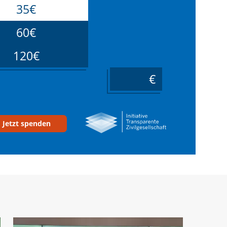
35€
60€
120€
____
Jetzt spenden