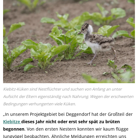
© Ralph Sturm
Kiebitz-Küken sind Nestflüchter und suchen von Anfang an unter
Aufsicht der Eltern eigenständig nach Nahrung. Wegen der erschwerten
Bedingungen verhungerten viele Küken.
„In unserem Projektgebiet bei Deggendorf hat der Großteil der
Kiebitze
dieses Jahr nicht oder erst sehr spät zu brüten
begonnen
. Von den ersten Nestern konnten wir kaum flügge
Jungvögel beobachten. Ähnliche Meldungen erreichten uns