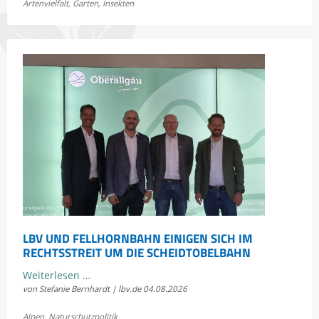
Artenvielfalt
,
Garten
,
Insekten
Bayerns
Heuschrecken
erleben
LBV UND FELLHORNBAHN EINIGEN SICH IM
RECHTSSTREIT UM DIE SCHEIDTOBELBAHN
LBV
Weiterlesen …
von Stefanie Bernhardt | lbv.de
04.08.2026
und
Fellhornbahn
Alpen
,
Naturschutzpolitik