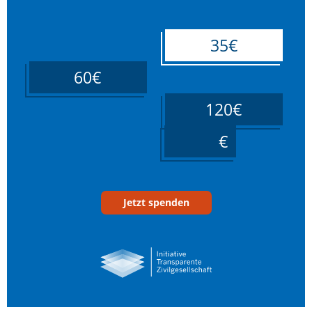
35€
60€
120€
____
Jetzt spenden