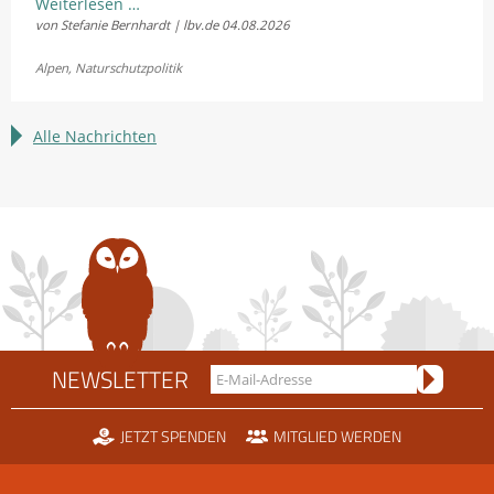
LBV
Weiterlesen …
von Stefanie Bernhardt | lbv.de
04.08.2026
und
Fellhornbahn
Alpen
,
Naturschutzpolitik
einigen
sich
im
Alle Nachrichten
Rechtsstreit
um
die
Scheidtobelbahn
NEWSLETTER
JETZT SPENDEN
MITGLIED WERDEN