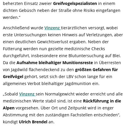
beherzten Einsatz zweier
Greifvogelspezialisten
in einem
dichten Gebüsch neben der Straße ohne Risiko eingefangen
werden.“
Anschließend wurde
Vinzenz
tierärztlichen versorgt, wobei
erste Untersuchungen keinen Hinweis auf Verletzungen, aber
einen deutlichen Gewichtsverlust ergaben. Neben der
Fütterung werden nun gezielte medizinische Checks
durchgeführt, insbesondere eine Blutuntersuchung auf Blei.
Da die
Aufnahme bleihaltiger Munitionsreste
in Überresten
von Jagdwild flächendeckend zu den
größten Gefahren für
Greifvögel
gehört, setzt sich der LBV schon lange für ein
allgemeines Verbot bleihaltiger Jagdmunition ein.
„Sobald
Vinzenz
sein Normalgewicht wieder erreicht und alle
medizinischen Werte stabil sind, ist eine
Rückführung in die
Alpen
vorgesehen. Über Ort und Zeitpunkt wird in enger
Abstimmung mit den zuständigen Fachstellen entschieden“,
kündigt
Ulrich Brendel
an.