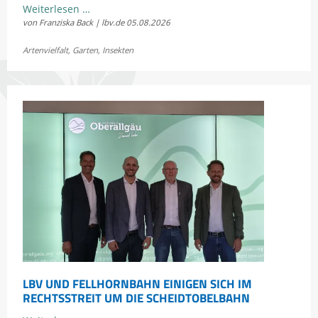
Kostenloses
Weiterlesen …
von Franziska Back | lbv.de
05.08.2026
Sommerkonzert:
Jetzt
Artenvielfalt
,
Garten
,
Insekten
Bayerns
Heuschrecken
erleben
LBV UND FELLHORNBAHN EINIGEN SICH IM
RECHTSSTREIT UM DIE SCHEIDTOBELBAHN