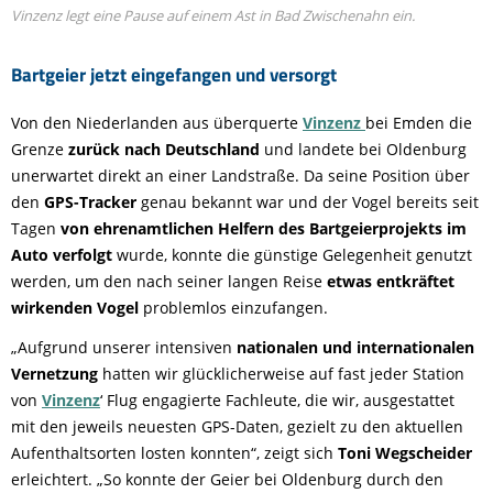
Vinzenz legt eine Pause auf einem Ast in Bad Zwischenahn ein.
Bartgeier jetzt eingefangen und versorgt
Von den Niederlanden aus überquerte
Vinzenz
bei Emden die
Grenze
zurück nach Deutschland
und landete bei Oldenburg
unerwartet direkt an einer Landstraße. Da seine Position über
den
GPS-Tracker
genau bekannt war und der Vogel bereits seit
Tagen
von ehrenamtlichen Helfern des Bartgeierprojekts im
Auto verfolgt
wurde, konnte die günstige Gelegenheit genutzt
werden, um den nach seiner langen Reise
etwas entkräftet
wirkenden Vogel
problemlos einzufangen.
„Aufgrund unserer intensiven
nationalen und internationalen
Vernetzung
hatten wir glücklicherweise auf fast jeder Station
von
Vinzenz
‘ Flug engagierte Fachleute, die wir, ausgestattet
mit den jeweils neuesten GPS-Daten, gezielt zu den aktuellen
Aufenthaltsorten losten konnten“, zeigt sich
Toni Wegscheider
erleichtert. „So konnte der Geier bei Oldenburg durch den