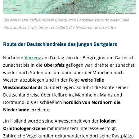
© LBV
Bei seiner Deutschlandreise überquerte Bartgeier Vinzenz weite Teile
Westdeutschlands bis er schließlich die Niederlande erreichte.
Route der Deutschlandreise des jungen Bartgeiers
Nachdem
Vinzenz
am Freitag von der Bergregion um Garmisch
zunächst bis in die
Oberpfalz
geflogen war, drehte er zunächst
wieder nach Süden um, um dann aber bei München nach
Westen abzubiegen und in der Folge
weite Teile
Westdeutschlands
zu überfliegen. So führt die Route seiner
Deutschlandreise über Heilbronn, Mannheim, Mainz und
Dortmund, bis er schließlich
nördlich von Nordhorn die
Niederlande
erreichte.
„In Holland wurde seine Anwesenheit von der
lokalen
Ornithologen-Szene
mit immensem Interesse verfolgt.
Zahlreiche Vogelkundler dokumentierten dort seine Rastplätze