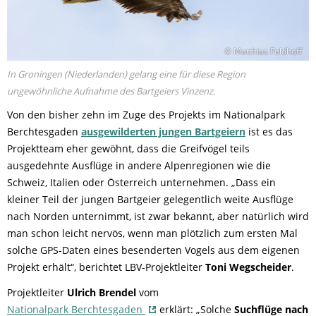
© Matthias Feldhoff
In Groningen (Niederlanden) gelang eine für diese Region
ungewöhnliche Aufnahme des Bartgeiers Vinzenz.
Von den bisher zehn im Zuge des Projekts im Nationalpark
Berchtesgaden
ausgewilderten jungen Bartgeiern
ist es das
Projektteam eher gewöhnt, dass die Greifvögel teils
ausgedehnte Ausflüge in andere Alpenregionen wie die
Schweiz, Italien oder Österreich unternehmen. „Dass ein
kleiner Teil der jungen Bartgeier gelegentlich weite Ausflüge
nach Norden unternimmt, ist zwar bekannt, aber natürlich wird
man schon leicht nervös, wenn man plötzlich zum ersten Mal
solche GPS-Daten eines besenderten Vogels aus dem eigenen
Projekt erhält“, berichtet LBV-Projektleiter
Toni Wegscheider
.
Projektleiter
Ulrich Brendel
vom
Nationalpark Berchtesgaden
erklärt: „Solche
Suchflüge nach