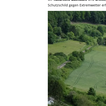
Life-Natur-Projekte
bestellen
Schutzschild gegen Extremwetter erf
Auffangstation
International