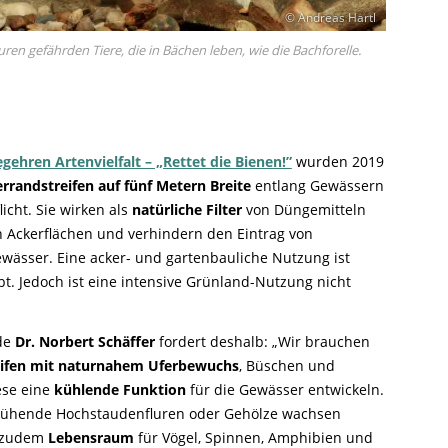
© Andreas Hartl
n gefährden Tiere, die in Bächen leben, wie die Bachforelle.
gehren Artenvielfalt – „Rettet die Bienen!”
wurden 2019
rrandstreifen auf fünf Metern Breite
entlang Gewässern
licht. Sie wirken als
natürliche Filter
von Düngemitteln
n Ackerflächen und verhindern den Eintrag von
wässer. Eine acker- und gartenbauliche Nutzung ist
bt. Jedoch ist eine intensive Grünland-Nutzung nicht
nde
Dr. Norbert Schäffer
fordert deshalb: „Wir brauchen
ifen mit naturnahem Uferbewuchs
, Büschen und
ese eine
kühlende Funktion
für die Gewässer entwickeln.
lühende Hochstaudenfluren oder Gehölze wachsen
e zudem
Lebensraum
für Vögel, Spinnen, Amphibien und