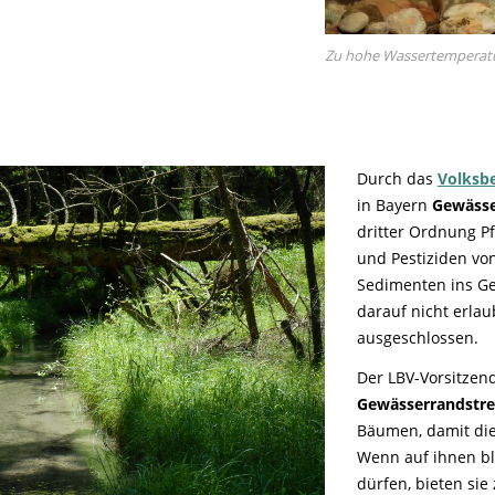
Zu hohe Wassertemperature
Durch das
Volksbe
in Bayern
Gewässe
dritter Ordnung Pf
und Pestiziden vo
Sedimenten ins Ge
darauf nicht erlau
ausgeschlossen.
Der LBV-Vorsitze
Gewässerrandstre
Bäumen, damit di
Wenn auf ihnen b
dürfen, bieten si