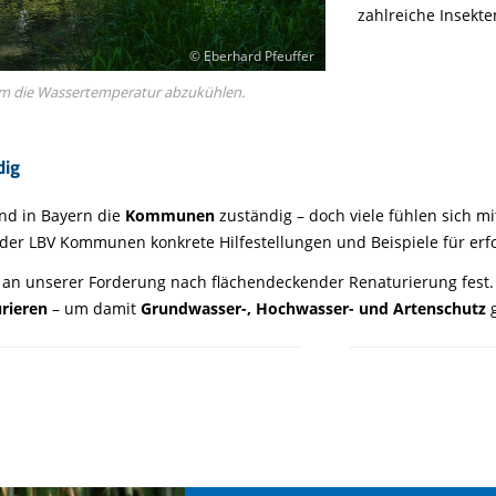
zahlreiche Insekt
© Eberhard Pfeuffer
 um die Wassertemperatur abzukühlen.
dig
ind in Bayern die
Kommunen
zuständig – doch viele fühlen sich m
 der LBV Kommunen konkrete Hilfestellungen und Beispiele für erf
n an unserer Forderung nach flächendeckender Renaturierung fest. 
urieren
– um damit
Grundwasser-, Hochwasser- und Artenschutz
g