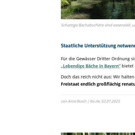
Schattige Bachabschitte sind essenziell,
Staatliche Unterstützung notwen
Für die Gewässer Dritter Ordnung s
„Lebendige Bäche in Bayern“
bietet
Doch das reich nicht aus: Wir halte
Freistaat endlich großflächig renat
von Anne Busch | lbv.de,
02.07.2025