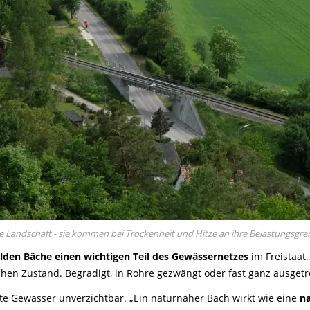
ie Landschaft - sie kommen bei Trockenheit und Hitze an ihre Belastungsgre
ilden Bäche einen wichtigen Teil des Gewässernetzes
im Freistaat
schen Zustand. Begradigt, in Rohre gezwängt oder fast ganz ausget
ete Gewässer unverzichtbar. „Ein naturnaher Bach wirkt wie eine
na