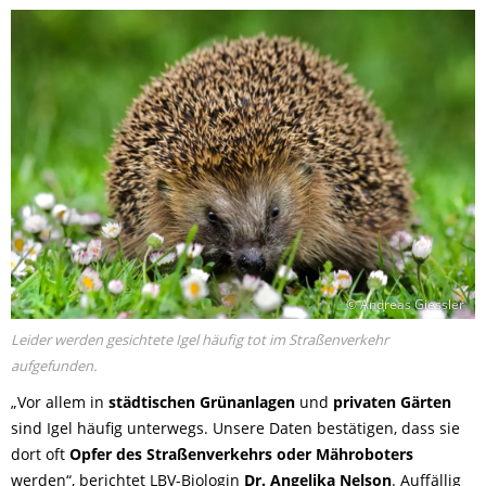
© Andreas Giessler
Leider werden gesichtete Igel häufig tot im Straßenverkehr
aufgefunden.
„Vor allem in
städtischen Grünanlagen
und
privaten Gärten
sind Igel häufig unterwegs. Unsere Daten bestätigen, dass sie
dort oft
Opfer des Straßenverkehrs oder Mähroboters
werden“, berichtet LBV-Biologin
Dr. Angelika Nelson
. Auffällig