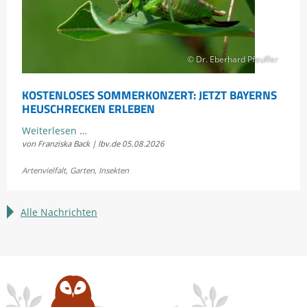
© Dr. Eberhard Pfeuffer
KOSTENLOSES SOMMERKONZERT: JETZT BAYERNS
HEUSCHRECKEN ERLEBEN
Kostenloses
Weiterlesen …
von Franziska Back | lbv.de
05.08.2026
Sommerkonzert:
Jetzt
Artenvielfalt
,
Garten
,
Insekten
Bayerns
Heuschrecken
erleben
Alle Nachrichten