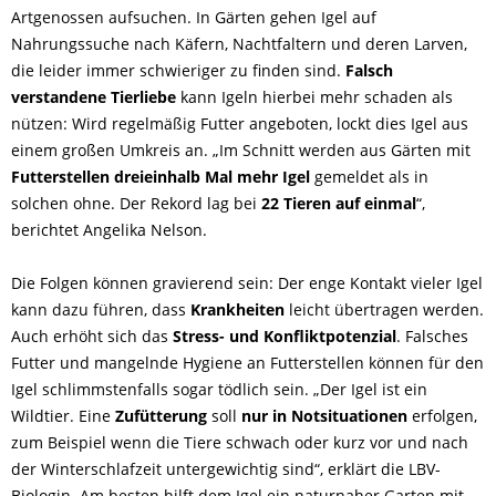
Artgenossen aufsuchen. In Gärten gehen Igel auf
Nahrungssuche nach Käfern, Nachtfaltern und deren Larven,
die leider immer schwieriger zu finden sind.
Falsch
verstandene Tierliebe
kann Igeln hierbei mehr schaden als
nützen: Wird regelmäßig Futter angeboten, lockt dies Igel aus
einem großen Umkreis an. „Im Schnitt werden aus Gärten mit
Futterstellen dreieinhalb Mal mehr Igel
gemeldet als in
solchen ohne. Der Rekord lag bei
22 Tieren auf einmal
“,
berichtet Angelika Nelson.
Die Folgen können gravierend sein: Der enge Kontakt vieler Igel
kann dazu führen, dass
Krankheiten
leicht übertragen werden.
Auch erhöht sich das
Stress- und Konfliktpotenzial
. Falsches
Futter und mangelnde Hygiene an Futterstellen können für den
Igel schlimmstenfalls sogar tödlich sein. „Der Igel ist ein
Wildtier. Eine
Zufütterung
soll
nur in Notsituationen
erfolgen,
zum Beispiel wenn die Tiere schwach oder kurz vor und nach
der Winterschlafzeit untergewichtig sind“, erklärt die LBV-
Biologin. Am besten hilft dem Igel ein naturnaher Garten mit