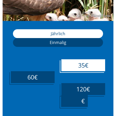
© Zdenek Tunka
© Zdenek Tunka
Jährlich
Einmalig
35€
60€
120€
____