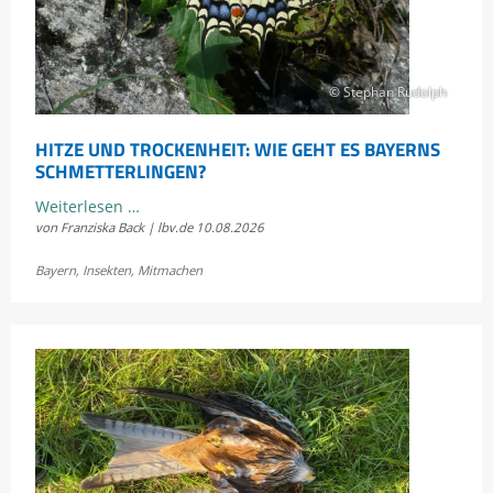
© Stephan Rudolph
HITZE UND TROCKENHEIT: WIE GEHT ES BAYERNS
SCHMETTERLINGEN?
Hitze
Weiterlesen …
von Franziska Back | lbv.de
10.08.2026
und
Trockenheit:
Bayern
,
Insekten
,
Mitmachen
Wie
geht
es
Bayerns
Schmetterlingen?