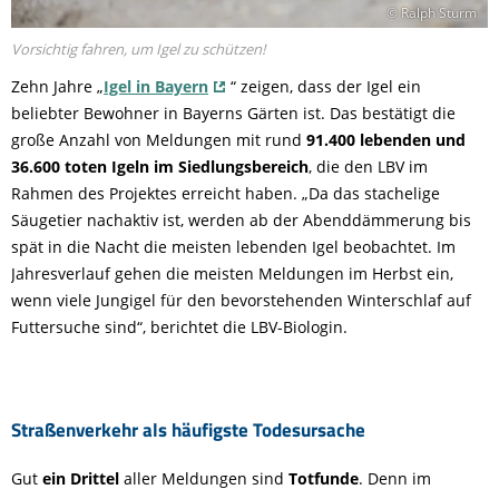
© Ralph Sturm
Vorsichtig fahren, um Igel zu schützen!
Zehn Jahre „
Igel in Bayern
“ zeigen, dass der Igel ein
beliebter Bewohner in Bayerns Gärten ist. Das bestätigt die
große Anzahl von Meldungen mit rund
91.400 lebenden und
36.600 toten Igeln im Siedlungsbereich
, die den LBV im
Rahmen des Projektes erreicht haben. „Da das stachelige
Säugetier nachaktiv ist, werden ab der Abenddämmerung bis
spät in die Nacht die meisten lebenden Igel beobachtet. Im
Jahresverlauf gehen die meisten Meldungen im Herbst ein,
wenn viele Jungigel für den bevorstehenden Winterschlaf auf
Futtersuche sind“, berichtet die LBV-Biologin.
Straßenverkehr als häufigste Todesursache
Gut
ein Drittel
aller Meldungen sind
Totfunde
. Denn im