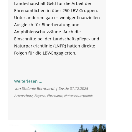
Landeshaushalt Geld für die Arbeit der
Ehrenamtlichen in über 250 LBV-Gruppen.
Unter anderem gab es weniger finanziellen
Ausgleich für Biberberatung und
Amphibienschutzzäune. Auch die
Einschnitte bei der Landschaftspflege- und
Naturparkrichtlinie (LNPR) hatten direkte
Folgen für die LBV-Engagierten.
Ehrenamt
Weiterlesen …
im
von Stefanie Bernhardt | lbv.de
01.12.2025
Naturschutz:
Artenschutz
,
Bayern
,
Ehrenamt
,
Naturschutzpolitik
Ohne
Moos
nix
los