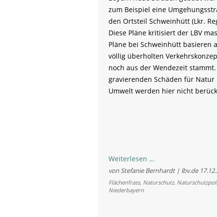
zum Beispiel eine Umgehungsstr
den Ortsteil Schweinhütt (Lkr. Re
Diese Pläne kritisiert der LBV mas
Pläne bei Schweinhütt basieren 
völlig überholten Verkehrskonzep
noch aus der Wendezeit stammt.
gravierenden Schäden für Natur
Umwelt werden hier nicht berücks
Straßenbau
Weiterlesen …
von
von Stefanie Bernhardt | lbv.de
17.12
gestern
Flächenfrass
,
Naturschutz
,
Naturschutzpoli
Niederbayern
mit
Geld
von