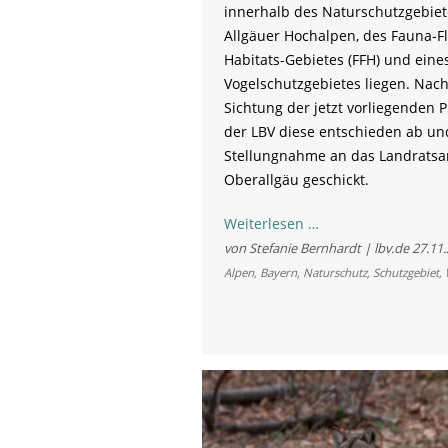
innerhalb des Naturschutzgebiet
Allgäuer Hochalpen, des Fauna-Fl
Habitats-Gebietes (FFH) und eine
Vogelschutzgebietes liegen. Nach
Sichtung der jetzt vorliegenden P
der LBV diese entschieden ab un
Stellungnahme an das Landrats
Oberallgäu geschickt.
Skilift
Weiterlesen …
vor
von Stefanie Bernhardt | lbv.de
27.11
Birkhuhn?
Alpen
,
Bayern
,
Naturschutz
,
Schutzgebiet
,
LBV
warnt
vor
massiven
Schäden
für
die