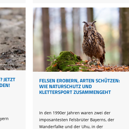
ein
Umdenken
an
Silvester
rhard Pfeuffer
© Marcus Bosch
 JETZT
FELSEN EROBERN, ARTEN SCHÜTZEN:
DEN!
WIE NATURSCHUTZ UND
KLETTERSPORT ZUSAMMENGEHT
In den 1990er Jahren waren zwei der
yern
imposantesten Felsbrüter Bayerns, der
Wanderfalke und der Uhu, in der