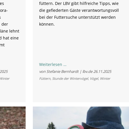
füttern. Der LBV gibt hilfreiche Tipps, wie
es
die gefiederten Gäste verantwortungsvoll
ora-
bei der Futtersuche unterstützt werden
s
können.
 der
läne lehnt
d hat eine
amt
Hast
Weiterlesen …
du
.2025
von Stefanie Bernhardt | lbv.de
26.11.2025
mal
Winter
Füttern
,
Stunde der Wintervögel
,
Vögel
,
Winter
nen
Kern?
–
So
werden
die
Vögel