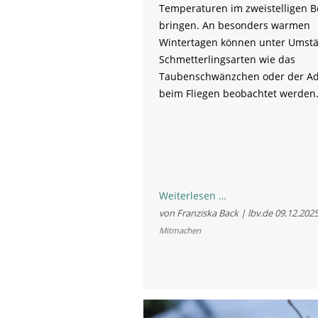
Temperaturen im zweistelligen B
bringen. An besonders warmen
Wintertagen können unter Umst
Schmetterlingsarten wie das
Taubenschwänzchen oder der Ad
beim Fliegen beobachtet werden
Schmetterlinge
Weiterlesen …
im
von Franziska Back | lbv.de
09.12.202
Advent?
Mitmachen
Jetzt
jede
Sichtung
dem
LBV