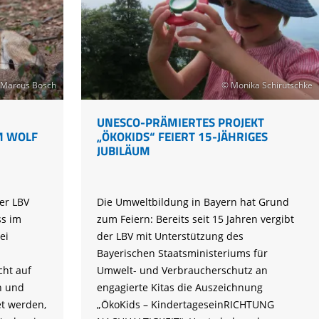
im
Garten
satt
Marcus Bosch
© Monika Schirutschke
UNESCO-PRÄMIERTES PROJEKT
M WOLF
„ÖKOKIDS“ FEIERT 15-JÄHRIGES
JUBILÄUM
er LBV
Die Umweltbildung in Bayern hat Grund
s im
zum Feiern: Bereits seit 15 Jahren vergibt
ei
der LBV mit Unterstützung des
Bayerischen Staatsministeriums für
cht auf
Umwelt- und Verbraucherschutz an
n und
engagierte Kitas die Auszeichnung
et werden,
„ÖkoKids – KindertageseinRICHTUNG