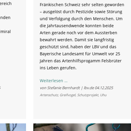
ereich
Fränkischen Schweiz sehr selten geworden
– ausgelöst durch Pestizide sowie Störung
änden
und Verfolgung durch den Menschen. Um
die Jahrtausendwende konnten beide
miral
Arten gerade noch vor dem Aussterben
.
bewahrt werden. Damit sie langfristig
geschützt sind, haben der LBV und das
Bayerische Landesamt für Umwelt vor 25
Jahren das Artenhilfsprogamm Felsbrüter
ins Leben gerufen.
Felsen
Weiterlesen …
erobern,
5
von Stefanie Bernhardt | lbv.de
04.12.2025
Arten
Artenschutz
,
Greifvogel
,
Schutzprojekt
,
Uhu
schützen:
Wie
Naturschutz
und
Klettersport