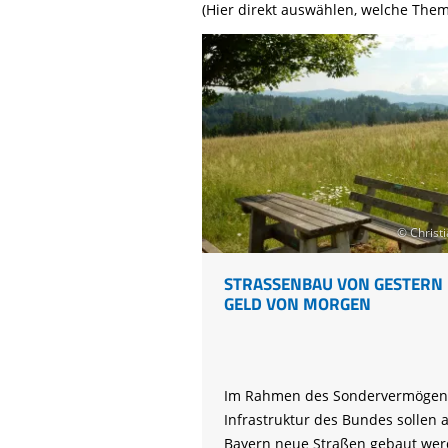
Life-Natur-Projekte
(Hier direkt auswählen, welche Them
bestellen
Auffangstation
International
© Christi
STRASSENBAU VON GESTERN M
ELD VON MORGEN
Im Rahmen des Sondervermögen
Infrastruktur des Bundes sollen 
Bayern neue Straßen gebaut wer