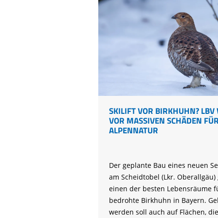
melden!
© 
SKILIFT VOR BIRKHUHN? LB
VOR MASSIVEN SCHÄDEN FÜR
ALPENNATUR
Der geplante Bau eines neuen Ses
am Scheidtobel (Lkr. Oberallgäu)
einen der besten Lebensräume f
bedrohte Birkhuhn in Bayern. Ge
werden soll auch auf Flächen, di