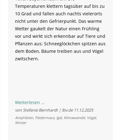
Temperaturen klettern tagsüber auf bis zu
10 Grad und fallen auch nachts vielerorts
nicht unter den Gefrierpunkt. Das warme
Wetter gaukelt der Natur einen Frühling
vor und wirkt sich erkennbar auf Tiere und
Pflanzen aus: Schneeglöckchen spitzen aus
dem Boden, Bäume treiben aus und Vögel
zwitschern.
Falscher
Weiterlesen …
Frühling
von Stefanie Bernhardt | lbv.de
11.12.2025
im
Amphibien
,
Fledermaus
,
Igel
,
Klimawandel
,
Vögel
,
Winter
Dezember:
Was
das