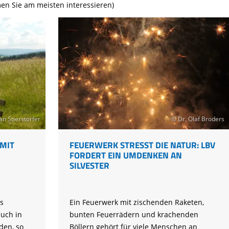
Tier gefunden
Bildungsmaterial
Life-Projekt Keiljungfer
en Sie am meisten interessieren)
Biologische Vielfalt
Wiesenweihen schützen
FAQs Unternehmenskooperation
Achtsamkeit &
Fortbildungen
Life-Projekt Kalktuffquellen
Burkina Faso
Naturverträgliche Energiewende
Weißstorch-Horstbetreuer*in
Vogelbeobachtung
Life-Projekt Rohrdommel
Vogelmord
Atomkraft
Gobibär
Flächenversiegelung
Kuckuck
Wald und Forstwirtschaft
Kormoran
Moorschutz ist Klimaschutz
an Stierstorfer
© Dr. Olaf Broders
Jagd in Bayern
IT G
FEUERWERK STRESST DIE NATUR: LBV
Landwirtschaft
FORDERT EIN UMDENKEN AN
SILVESTER
Lebendige Flüsse
Sichere Stromleitungen
Fischerei
s
Ein Feuerwerk mit zischenden Raketen,
auch in
bunten Feuerrädern und krachenden
den, so
Böllern gehört für viele Menschen an