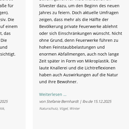
aße für
Silvester dazu, um den Beginn des neuen
gen).
Jahres zu feiern. Doch aktuelle Umfragen
siv. Die
zeigen, dass mehr als die Hälfte der
auf einem
Bevölkerung private Feuerwerke ablehnt
t, das
oder sich Einschränkungen wünscht. Nicht
 Die
ohne Grund, denn Feuerwerke führen zu
 und
hohen Feinstaubbelastungen und
ichtigt.
enormen Abfallmengen, auch noch lange
Zeit später in Form von Mikroplastik. Die
laute Knallerei und die Lichtreflexionen
haben auch Auswirkungen auf die Natur
und ihre Bewohner.
Feuerwerk
Weiterlesen …
stresst
.2025
von Stefanie Bernhardt | lbv.de
15.12.2025
die
tik
,
Naturschutz
,
Vögel
,
Winter
Natur:
LBV
fordert