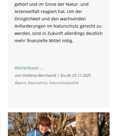
gehört und im Sinne der Natur- und
Artenvielfalt reagiert hat. Um der
Dringlichkeit und den wachsenden
Anforderungen im Naturschutz gerecht zu
werden, sind in Zukunft allerdings deutlich
mehr finanzielle Mittel nötig.
Kürzungen
Weiterlesen …
vermieden
von Stefanie Bernhardt | lbv.de
25.11.2025
–
Bayern
,
Naturschutz
,
Naturschutzpolitik
freiwilliger
Naturschutz
braucht
auch
weiterhin
ausreichend
Finanzierung