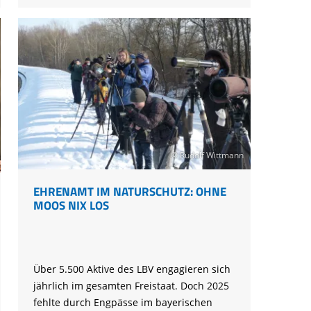
für
Bayerns
Natur
bedeutet
© Rudolf Wittmann
EHRENAMT IM NATURSCHUTZ: OHNE
MOOS NIX LOS
Über 5.500 Aktive des LBV engagieren sich
jährlich im gesamten Freistaat. Doch 2025
fehlte durch Engpässe im bayerischen