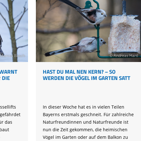
zusammengeht
© Andreas Hartl
Marcus Bosch
HAST DU MAL NEN KERN? – SO
V WARNT
WERDEN DIE VÖGEL IM GARTEN SATT
 DIE
In dieser Woche hat es in vielen Teilen
sellifts
Bayerns erstmals geschneit. Für zahlreiche
 gefährdet
Naturfreundinnen und Naturfreunde ist
ür das
nun die Zeit gekommen, die heimischen
baut
Vögel im Garten oder auf dem Balkon zu
e