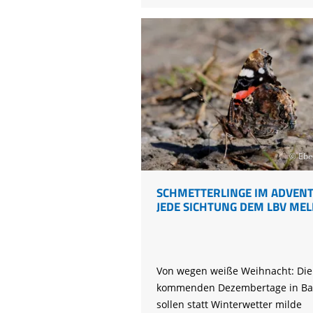
morgen
© Ebe
SCHMETTERLINGE IM ADVENT?
JEDE SICHTUNG DEM LBV MEL
Von wegen weiße Weihnacht: Die
kommenden Dezembertage in Ba
sollen statt Winterwetter milde