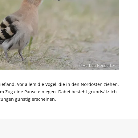
Ringfunde bayerischer Zugvögel
Forschungsprojekte zum Mitmachen
Die häufigsten Wintervögel
Mulchen
Blühflächen anlegen
Fledermaus gefunden
Feuersalamander - praktische
Umweltstation Wiesmühl mit
Leuzismus
Schulgarten-Wettbewerb Bayern
Die wichtigsten Zugvögel
Rechtliches zum naturnahen Garten
Schutzmaßnahmen
Außenstelle Übersee
Igel gefunden
Naturschauspiel Starenschwärme
Alltagskompetenzen - Schule fürs Leben
Die wichtigsten Alpenvögel
Gärtnern ohne Torf
Richtiges Verhalten bei Bodenbrütern
Eichhörnchen gefunden - Erste Hilfe
Kraniche über Bayern
Die wichtigsten Wasservögel
Gefahren durch Feuer
Geocaching: Konfliktvermeidung
Vogel des Jahres
Leicht verwechselbar
Gartensünden
© Herbert Henderkes
land. Vor allem die Vögel, die in den Nordosten ziehen,
em Zug eine Pause einlegen. Dabei besteht grundsätzlich
ngungen günstig erscheinen.