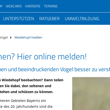
OP
WEBCAMS
KARRIERE
TERMINE
Wiesenweihe
UNTERSTÜTZEN
RATGEBER
UMWELTBILDUNG
Bartgeierauswilderung
-
Chronologie Volksbegehren
Rebhuhn
n im
Artenvielfalt
#Zukunftsperspektiven
Geschenkmitglied
rein
ter
Mitglied werden
Nature Journaling trifft
Top-Themen
Eulen
Wozu Artenhilfsprogramme?
hutz
Birdwatch
Bilanz nach fünf Jahre Volksbegehren
Vogelbeobachtung
Storchenhorstkarte Bayern
Stunde der Wintervögel
d
Spenden
Leitbild
Alpenschutz
Vögel
Wiedehopf melden
Vögel
Arbeitskreise im LBV
BatNight
Persönlicher Beitrag zum
Top Themen
Weissstorch Satelliten-Telemetrie
Stunde der Gartenvögel
rstand
Ihre Spendenaktion
Faszinierende Moorbewohner
Umweltstationen
Feldvögel
ltungen
e
Säugetiere
Volksbegehren
Monitoring häufiger Brutvögel (M
BANU-Feldornithologie Zertifikat
Bayerische Biodiversitätstage
Naturwissen
Telemetrie Großer Brachvogel
Vogelschlag melden
en? Hier online melden!
Arche Noah Fonds
Alpen
Naturschutzjugend (
Rainer Wald
ktionen
Amphibien und Reptilien
Verbandsklagerecht
Was das neue Naturschutzgesetz bringt
Monitoring Hochgebirgsvögel (M
Patenschaft direk
BANU-Feldlepidopterologie Zertifikat
Birdrace
Tipps: Vögel bestimmen
Petition gegen bleihaltige Muniti
ium
Pate oder Patin werden
Gewässer
Unser LBV-Kindergar
Quellen- und Gew
 zum Mitmachen
Schmetterlinge
Ausgleichsflächen
Interview mit Alois Glück
Monitoring seltener Brutvögel (M
Patenschaft vers
Bundesfreiwilligendienst
Erfolgsgeschichten
birdingtours
enen und beeindruckenden Vogel besser zu ver
Lebensraum Garten
Dawn Chorus
tliche
Testament
Agrarlandschaft
Für Kindertages-
Kiebitz
Weihnachten
gendienste
Pflanzen
Klimawandel & Klimaschutz
Ökolandbau erreicht Discounter
Brutvogelatlas ADEBAR2
Engagierter Ruhestand
Kooperationsformen
LBV-Bildungstag
Lebensraum Balkon
einrichtungen
Sammelwoche
Stiften
Stadt und Dorf
Streuobstwiesen
n Wiedehopf beobachten? Dann teilen
ernehmen
Pilze
Insektensterben
Wiesenbrüter
Wintervogel-Atlas Bayern
Praktikum
Fördermöglichkeiten
Lebensraum Haus
Für Schulen
Bioakustik im LBV
Vogelfreundlicher Garten
fen Sie dabei, den seltenen und
Für Unternehmen
Steinbrüche/Sand- und Kiesgruben
Vogelstation Reg
y-Fotograf*innen
Alpen
Gebäudebrüter
Kooperationspartner
stehen und schützen zu können.
Lebensraum Wald & Flur
Für Familien
Igel in Bayern
Transparenz
Streuobstwiesen
Wiedehopf
Umweltkriminalität
Kormoranzählung
Sponsoring
meren Gebieten Bayerns ein
Öffentliche Grünflächen
Für Senioren
Naturschwärmer
Geldauflagen
Golfplätze
Projekt Große Hufeisennase
Spendenaktionen
Bär, Wolf & Luchs
Uhu-Horstbetreuer
tte des 20. Jahrhunderts sind die
Social Day