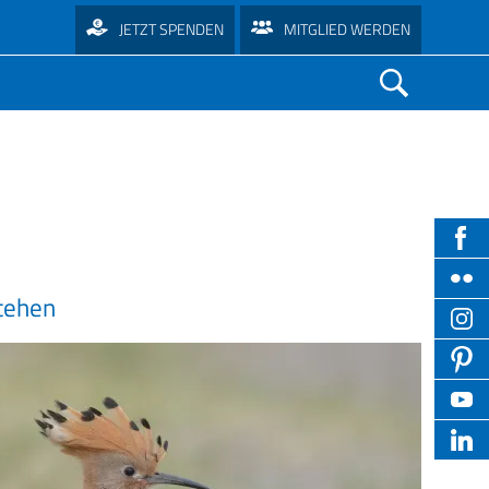
JETZT SPENDEN
MITGLIED WERDEN
Umweltstation Altmühlsee
Naturkalender
Sammelwoche
Suchen
Umweltstation Zentrum Mensch und
Krankheiten
schaft
Naturschwärmer
Futterhauswebcam
Tipps für den Einstieg
Natur Arnschwang
Konflikte mit Tieren
LBV-Umweltstationen
Nistkästen richtig anbringen
Online-Kurs Wintervögel
Wie mähe ich richtig?
Umweltstation Fuchsenwiese Bamberg
Tier-Webcams
Ökokids
Die häufigsten Gartenvögel
Online-Kurs Gartenvögel
Bausteine für den naturnahen Garten
Umweltstation Lindenhof Bayreuth
hB)
Artenportraits
Umweltschule in Europa
Vögel richtig füttern
Vogelquiz
NAJU)
Tiere im Garten
Ökostation Helmbrechts
Hg)
t abschließen
Beobachtungshilfen - Achtsame
Lichtverschmutzung
on
Insekten im Garten helfen
Vögel im Portrait
ten
ässer
Naturbeobachtung
Frühling: Tipps für Pflanzen im Garten
Umweltstation München
sB)
chenken an
stehen
Oologie: Vogeleierkunde
Stieglitz auf dem Balkon
Nachhaltigkeit in Schulen
Welcher Vogel ist das?
Vögel an ihrer Stimme erkennen
Kita im Aufbruch
Der Garten im Klimawandel
Umweltstation Straubing
Freizeit vs. Natur
Warum Vögel singen
Balkon-Tipps
Vögel am Haus
Päd. Angebote für Schulklassen
Tier-Webcams
Welcher Vogel ist das?
leben gestalten lernen
Müllvermeidung im Garten
Umweltstation Naturerlebnisgarten
Praxistipps für Waldbesitzer
Vögel und die Kälte
Enten auf dem Balkon
Fledermäuse
LBV-Sammelwoche
Tipps zur Vogelbeobachtung
Kleinostheim
enstauf
Faszinations-Reihe
Schädlinge ohne Gift bekämpfen
Großvogelhorste im Wald
Insektenfresser im Winter
Füttern am Balkon
Lebensraum Kirchturm
Berufliche Schulen
Tipps zur Vogelfotografie
Lebensraum Friedhof
Umwelt-und Vogelauffangstation
ÖkoKids
Der winterfeste Garten
Für Seniorenheime
Vogelring gefunden
Praxistipps für Landwirte
Regenstauf
Gefahr durch Feuerwerk
Gefahren durch Glas
Umweltschule in Europa
Die häufigsten Gartenvögel
Flurhecken
Raupe Nimmersatt
Bunte Vielfalt auf der Blühfläche
In der häuslichen Pflege
Vogel gefunden
Eulenbalz als Naturerlebnis
Umweltstation Rothsee