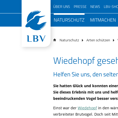
Navigation
ÜBER UNS
PRESSE
NEWS
LBV-SH
überspringen
Navigation
Über den LBV
Pressemitteilungen
NATURSCHUTZ
MITMACHEN
Podcast 
überspringen
LBV vor Ort
Magazin
Mensche
Top Themen
Aktiv im Ve
Mitarbei
Natursc
Schwerpunkte
Podcast
Volksbegehren Artenvielfalt
LBV vor Ort
Vorstan
Naturschutz
Arten schützen
Team
Naturfotos
Arten schützen
NAJU Vo
Veransta
100 Jahr
Geschichte
Newsletter
Bayern
Wiedehopf geseh
Artenkenntnis
Beirat
Mitmacha
Jahresbericht
Freianzeigen
Lebensräume schützen
Kurator
Projekte
Jugendorganisation
Birdlife Newsletter
Helfen Sie uns, den selt
LBV-Schutzgebiete
Ehrenam
Freiwilli
Arbeitskreise
LBV-Gebietsbetreuung
Sie hatten Glück und konnten eine
Für Unt
Partner
Sie dieses Erlebnis mit uns und hel
Monitoring
Für Hobb
Transparenz
beeindruckenden Vogel besser ver
Naturschutzpolitik
Kontakt
Einst war der
Wiedehopf
in den wär
Satellitentelemetrie
verbreiteter Brutvogel. Doch seit Mi
Gratis Infopaket