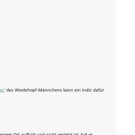
up“
des Wiedehopf-Männchens kann ein Indiz dafür
em Ort aufhält und nicht verletzt ist, hat er