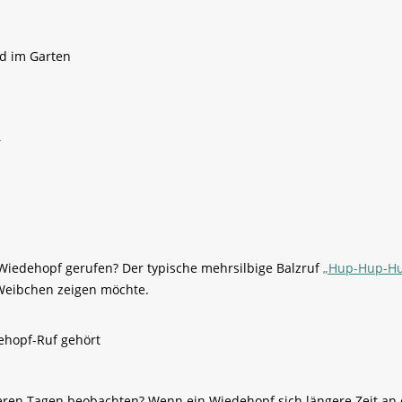
d im Garten
r
z
Wiedehopf gerufen? Der typische mehrsilbige Balzruf
„Hup-Hup-H
 Weibchen zeigen möchte.
ehopf-Ruf gehört
en Tagen beobachten? Wenn ein Wiedehopf sich längere Zeit an ein