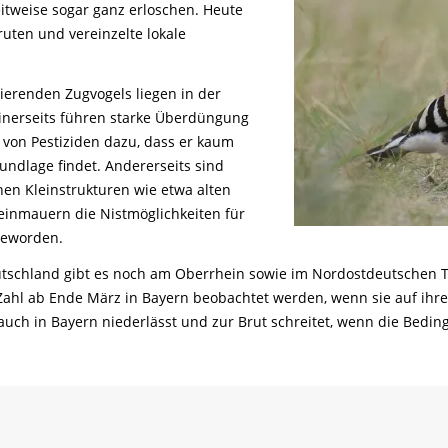
Tier gefunden
Bildungsmaterial
Life-Projekt Keiljungfer
itweise sogar ganz erloschen. Heute
Biologische Vielfalt
Wiesenweihen schützen
FAQs Unternehmenskooperation
Achtsamkeit &
Fortbildungen
ruten und vereinzelte lokale
Life-Projekt Kalktuffquellen
Burkina Faso
Naturverträgliche Energiewende
Weißstorch-Horstbetreuer*in
Vogelbeobachtung
Life-Projekt Rohrdommel
Vogelmord
Atomkraft
ierenden Zugvogels liegen in der
Gobibär
Einerseits führen starke Überdüngung
Flächenversiegelung
von Pestiziden dazu, dass er kaum
Kuckuck
Wald und Forstwirtschaft
ndlage findet. Andererseits sind
Kormoran
hen Kleinstrukturen wie etwa alten
nmauern die Nistmöglichkeiten für
Moorschutz ist Klimaschutz
geworden.
Jagd in Bayern
schland gibt es noch am Oberrhein sowie im Nordostdeutschen Tief
Landwirtschaft
 Zahl ab Ende März in Bayern beobachtet werden, wenn sie auf ihr
auch in Bayern niederlässt und zur Brut schreitet, wenn die Bedi
Lebendige Flüsse
Sichere Stromleitungen
Fischerei