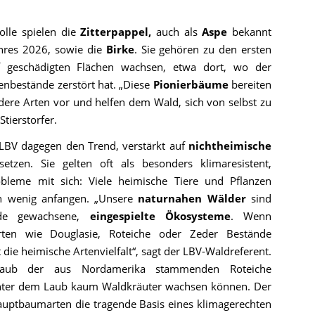
olle spielen die
Zitterpappel,
auch als
Aspe
bekannt
res 2026, sowie die
Birke
. Sie gehören zu den ersten
 geschädigten Flächen wachsen, etwa dort, wo der
enbestände zerstört hat. „Diese
Pionierbäume
bereiten
ere Arten vor und helfen dem Wald, sich von selbst zu
Stierstorfer.
r LBV dagegen den Trend, verstärkt auf
nichtheimische
tzen. Sie gelten oft als besonders klimaresistent,
bleme mit sich: Viele heimische Tiere und Pflanzen
n wenig anfangen. „Unsere
naturnahen Wälder
sind
nde gewachsene,
eingespielte Ökosysteme
. Wenn
rten wie Douglasie, Roteiche oder Zeder Bestände
 die heimische Artenvielfalt“, sagt der LBV-Waldreferent.
aub der aus Nordamerika stammenden Roteiche
s unter dem Laub kaum Waldkräuter wachsen können. Der
Hauptbaumarten die tragende Basis eines klimagerechten