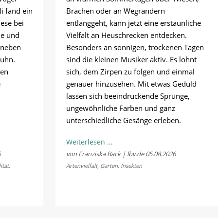
li fand ein
Brachen oder an Wegrändern
ese bei
entlanggeht, kann jetzt eine erstaunliche
ne und
Vielfalt an Heuschrecken entdecken.
 neben
Besonders an sonnigen, trockenen Tagen
huhn.
sind die kleinen Musiker aktiv. Es lohnt
hen
sich, dem Zirpen zu folgen und einmal
e
genauer hinzusehen. Mit etwas Geduld
lassen sich beeindruckende Sprünge,
ungewöhnliche Farben und ganz
unterschiedliche Gesänge erleben.
lität
Kostenloses
Weiterlesen …
Sommerkonzert:
6
von Franziska Back | lbv.de
05.08.2026
Jetzt
ität
,
Artenvielfalt
,
Garten
,
Insekten
Bayerns
Heuschrecken
erleben