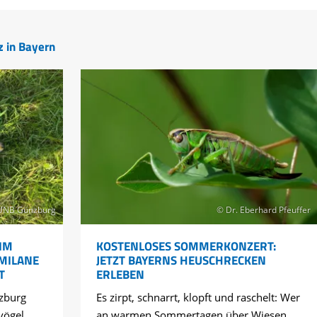
z in Bayern
UNB Günzburg
© Dr. Eberhard Pfeuffer
IM
KOSTENLOSES SOMMERKONZERT:
 MILANE
JETZT BAYERNS HEUSCHRECKEN
T
ERLEBEN
zburg
Es zirpt, schnarrt, klopft und raschelt: Wer
vögel
an warmen Sommertagen über Wiesen,