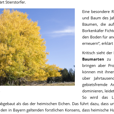
rt Stierstorfer.
Eine besondere R
und Baum des Jah
Bäumen, die auf
Borkenkäfer Ficht
den Boden für and
erneuern“, erklärt 
Kritisch sieht de
Baumarten
zu se
bringen aber Pro
können mit ihne
über Jahrtause
© Marcus Bosch
gebietsfremde A
.
dominieren, leidet
So wird das L
 abgebaut als das der heimischen Eichen. Das führt dazu, das
h den in Bayern geltenden forstlichen Konsens, dass heimische 