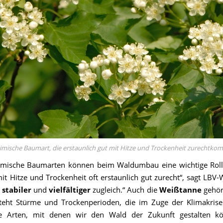
eimische Baumart, die erstaunlich gut mit Hitze und Trockenheit zurechtko
imische Baumarten können beim Waldumbau eine wichtige Rolle
Hitze und Trockenheit oft erstaunlich gut zurecht“, sagt LBV-Wal
r
stabiler
und
vielfältiger
zugleich.“ Auch die
Weißtanne
gehör
rsteht Stürme und Trockenperioden, die im Zuge der Klimakrise
e Arten, mit denen wir den Wald der Zukunft gestalten k