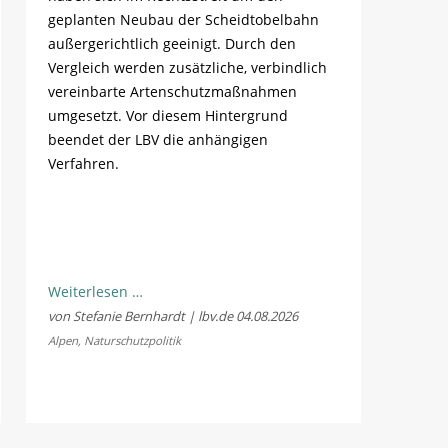
geplanten Neubau der Scheidtobelbahn
außergerichtlich geeinigt. Durch den
Vergleich werden zusätzliche, verbindlich
vereinbarte Artenschutzmaßnahmen
umgesetzt. Vor diesem Hintergrund
beendet der LBV die anhängigen
Verfahren.
LBV
Weiterlesen …
und
von Stefanie Bernhardt | lbv.de
04.08.2026
Fellhornbahn
Alpen
,
Naturschutzpolitik
einigen
sich
im
Rechtsstreit