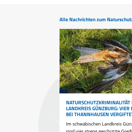
Alle Nachrichten zum Naturschut
© 
NATURSCHUTZKRIMINALITÄT 
LANDKREIS GÜNZBURG: VIER
BEI THANNHAUSEN VERGIFTE
Im schwäbischen Landkreis Gün
sind vier streng geschützte Greif