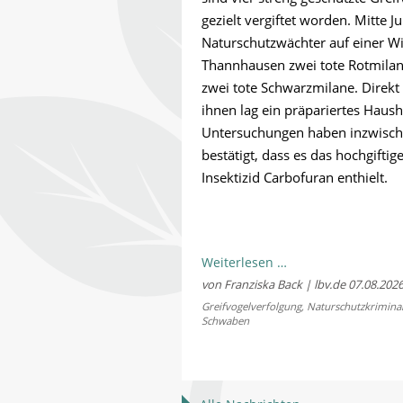
gezielt vergiftet worden. Mitte Ju
Naturschutzwächter auf einer Wi
Thannhausen zwei tote Rotmila
zwei tote Schwarzmilane. Direkt
ihnen lag ein präpariertes Haus
Untersuchungen haben inzwisc
bestätigt, dass es das hochgiftig
Insektizid Carbofuran enthielt.
Naturschutzkrimina
Weiterlesen …
im
von Franziska Back | lbv.de
07.08.202
Landkreis
Greifvogelverfolgung
,
Naturschutzkriminal
Schwaben
Günzburg:
Vier
Milane
bei