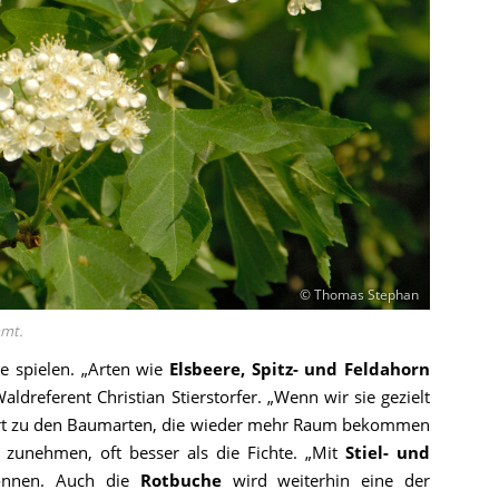
© Thomas Stephan
mmt.
 spielen. „Arten wie
Elsbeere, Spitz- und Feldahorn
dreferent Christian Stierstorfer. „Wenn wir sie gezielt
t zu den Baumarten, die wieder mehr Raum bekommen
 zunehmen, oft besser als die Fichte. „Mit
Stiel- und
önnen. Auch die
Rotbuche
wird weiterhin eine der