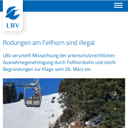
Suchen
Rodungen am Fellhorn sind illegal
LBV verurteilt Missachtung der artenschutzrechtlichen
Ausnahmegenehmigung durch Fellhornbahn und reicht
Begründungen zur Klage vom 26. März ein