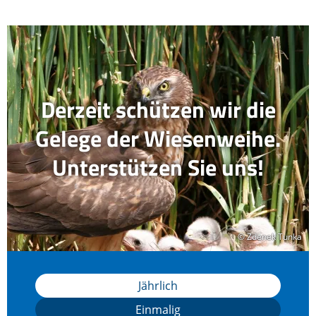
Derzeit schützen wir die
Gelege der Wiesenweihe.
Unterstützen Sie uns!
© Zdenek Tunka
© Zdenek Tunka
Jährlich
Einmalig