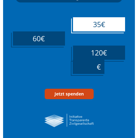
35€
60€
120€
____
Jetzt spenden