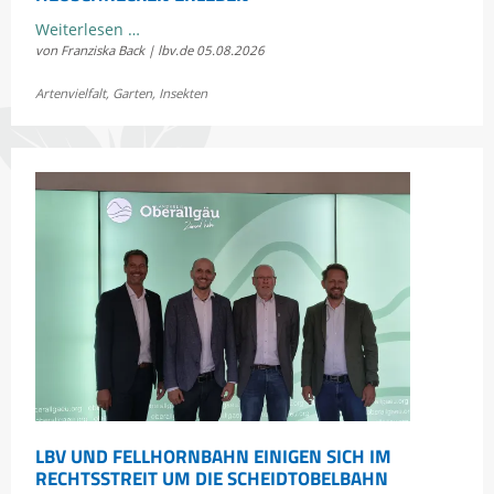
Kostenloses
Weiterlesen …
von Franziska Back | lbv.de
05.08.2026
Sommerkonzert:
Jetzt
Artenvielfalt
,
Garten
,
Insekten
Bayerns
Heuschrecken
erleben
LBV UND FELLHORNBAHN EINIGEN SICH IM
RECHTSSTREIT UM DIE SCHEIDTOBELBAHN