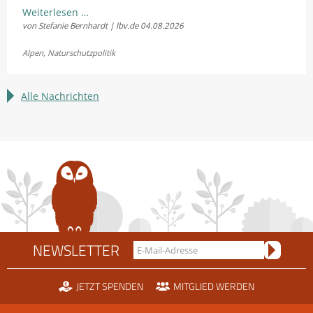
LBV
Weiterlesen …
von Stefanie Bernhardt | lbv.de
04.08.2026
und
Fellhornbahn
Alpen
,
Naturschutzpolitik
einigen
sich
im
Alle Nachrichten
Rechtsstreit
um
die
Scheidtobelbahn
NEWSLETTER
JETZT SPENDEN
MITGLIED WERDEN