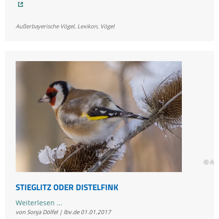
Außerbayerische Vögel
,
Lexikon
,
Vögel
© And
STIEGLITZ ODER DISTELFINK
Stieglitz
Weiterlesen …
von Sonja Dölfel | lbv.de
01.01.2017
oder