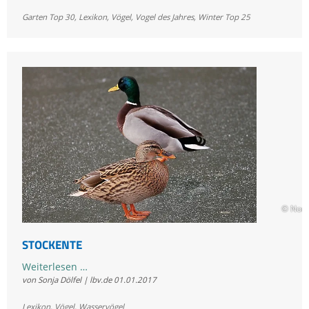
Distelfink
Garten Top 30
,
Lexikon
,
Vögel
,
Vogel des Jahres
,
Winter Top 25
© Norb
STOCKENTE
Stockente
Weiterlesen …
von Sonja Dölfel | lbv.de
01.01.2017
Lexikon
,
Vögel
,
Wasservögel