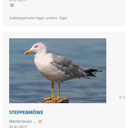
Außerbayerische Vögel
,
Lexikon
,
Vögel
© Zd
STEPPENMÖWE
Steppenmöwe
Weiterlesen …
01.01.2017