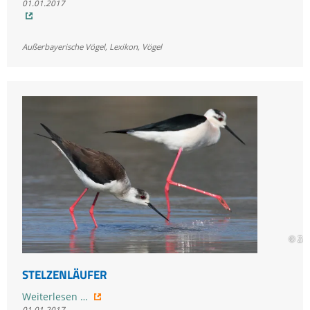
01.01.2017
Außerbayerische Vögel
,
Lexikon
,
Vögel
© Zd
STELZENLÄUFER
Stelzenläufer
Weiterlesen …
01.01.2017