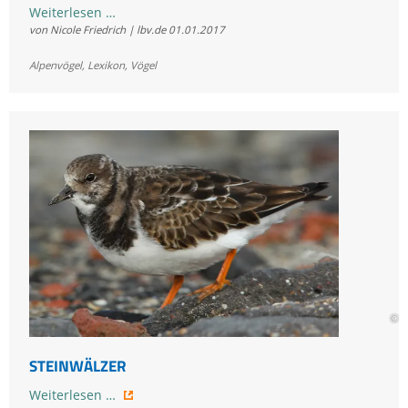
Steinschmätzer
Weiterlesen …
von Nicole Friedrich | lbv.de
01.01.2017
Alpenvögel
,
Lexikon
,
Vögel
© F
STEINWÄLZER
Steinwälzer
Weiterlesen …