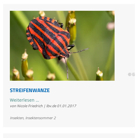
© Gis
STREIFENWANZE
Streifenwanze
Weiterlesen …
von Nicole Friedrich | lbv.de
01.01.2017
Insekten
,
Insektensommer 2