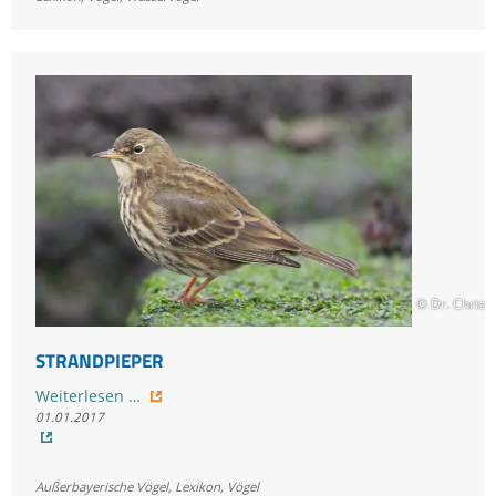
© Dr. Chris
STRANDPIEPER
Strandpieper
Weiterlesen …
01.01.2017
Außerbayerische Vögel
,
Lexikon
,
Vögel