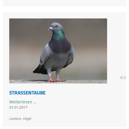
© Zd
STRASSENTAUBE
Straßentaube
Weiterlesen …
01.01.2017
Lexikon
,
Vögel