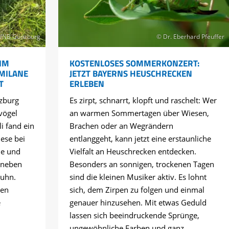
UNB Günzburg
© Dr. Eberhard Pfeuffer
IM
KOSTENLOSES SOMMERKONZERT:
 MILANE
JETZT BAYERNS HEUSCHRECKEN
T
ERLEBEN
zburg
Es zirpt, schnarrt, klopft und raschelt: Wer
vögel
an warmen Sommertagen über Wiesen,
li fand ein
Brachen oder an Wegrändern
ese bei
entlanggeht, kann jetzt eine erstaunliche
ne und
Vielfalt an Heuschrecken entdecken.
 neben
Besonders an sonnigen, trockenen Tagen
huhn.
sind die kleinen Musiker aktiv. Es lohnt
hen
sich, dem Zirpen zu folgen und einmal
e
genauer hinzusehen. Mit etwas Geduld
lassen sich beeindruckende Sprünge,
ungewöhnliche Farben und ganz