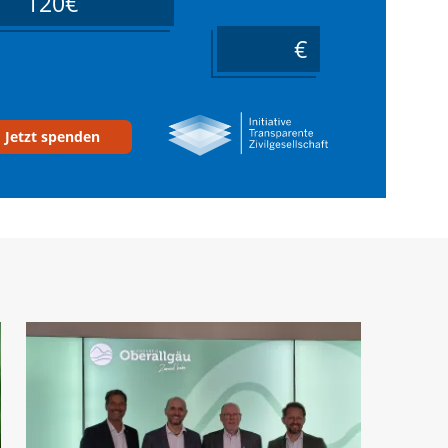
120€
____
Jetzt spenden