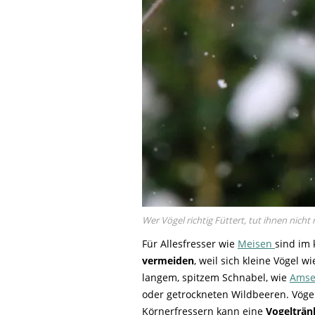
Wer Vögel richtig Füttert, tut ihnen nich
Für Allesfresser wie
Meisen
sind im 
vermeiden
, weil sich kleine Vögel w
langem, spitzem Schnabel, wie
Amse
oder getrockneten Wildbeeren. Vöge
Körnerfressern kann eine
Vogelträ