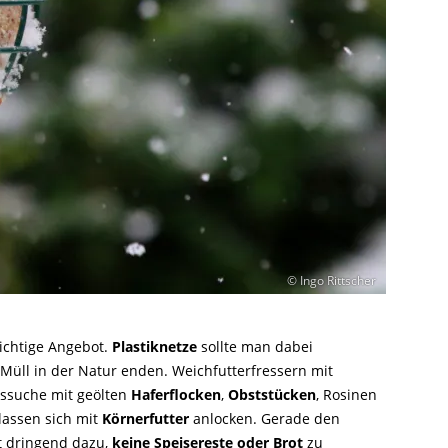
© Ingo Rittscher
ichtige Angebot.
Plastiknetze
sollte man dabei
 Müll in der Natur enden. Weichfutterfressern mit
gssuche mit geölten
Haferflocken
,
Obststücken
, Rosinen
 lassen sich mit
Körnerfutter
anlocken. Gerade den
t dringend dazu,
keine Speisereste oder Brot
zu