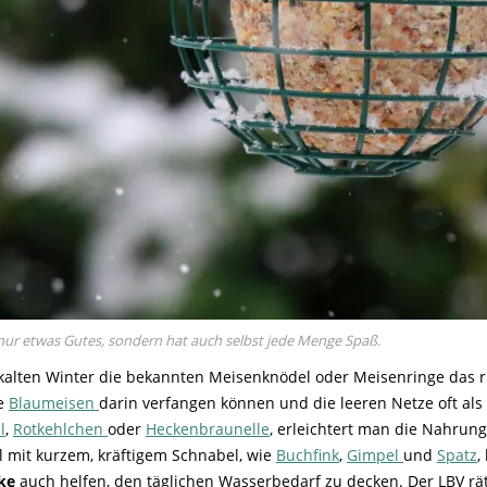
t nur etwas Gutes, sondern hat auch selbst jede Menge Spaß.
kalten Winter die bekannten Meisenknödel oder Meisenringe das r
ie
Blaumeisen
darin verfangen können und die leeren Netze oft als
l
,
Rotkehlchen
oder
Heckenbraunelle
, erleichtert man die Nahrun
l mit kurzem, kräftigem Schnabel, wie
Buchfink
,
Gimpel
und
Spatz
,
nke
auch helfen, den täglichen Wasserbedarf zu decken. Der LBV rä