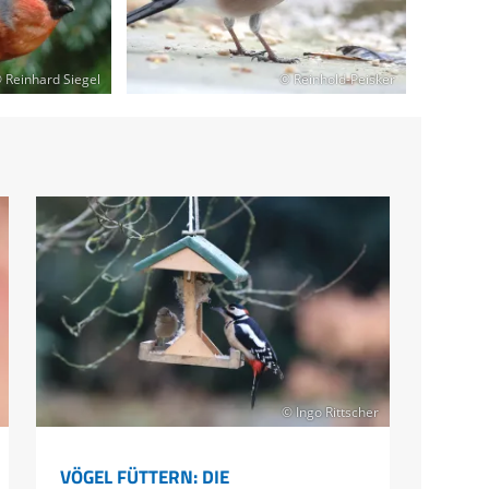
 Reinhard Siegel
© Reinhold-Peisker
© Ingo Rittscher
VÖGEL FÜTTERN: DIE