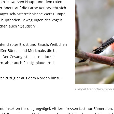
Tier gefunden
Bildungsmaterial
vom schwarzen Haupt und dem roten
Life-Projekt Keiljungfer
Biologische Vielfalt
Wiesenweihen schützen
FAQs Unternehmenskooperation
innert. Auf die Farbe Rot bezieht sich
Achtsamkeit &
Fortbildungen
Life-Projekt Kalktuffquellen
Burkina Faso
Naturverträgliche Energiewende
Weißstorch-Horstbetreuer*in
 bayerisch-österreichische Wort Gümpel
Vogelbeobachtung
Life-Projekt Rohrdommel
Vogelmord
ie hüpfenden Bewegungen des Vogels
Atomkraft
bchen auch "Qeudsch".
Gobibär
Flächenversiegelung
Kuckuck
Wald und Forstwirtschaft
chtend roter Brust und Bauch, Weibchen
Kormoran
er Bürzel sind Merkmale, die bei
Moorschutz ist Klimaschutz
 Der Gesang ist leise, mit locker
ern, aber auch flüssig-plaudernd.
Jagd in Bayern
Landwirtschaft
ter Zuzügler aus dem Norden hinzu.
Lebendige Flüsse
Gimpel Männchen (rechts)
Sichere Stromleitungen
Fischerei
d Insekten für die Jungvögel, Alttiere fressen fast nur Sämerei