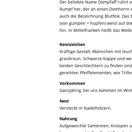
Der beliebte Name Dompfaff rührt 
Life-Natur-Projekte
bestellen
Rumpf her, der an einen Domherrn er
Auffangstation
auch die Bezeichnung Blutfink. Das
International
(von gumpen = hüpfen) weist auf d
hin. In Mittelfranken heißt das Wei
Kennzeichen
Kräftige Gestalt, Männchen mit leu
graubraun. Schwarze Kappe und weiß
beiden Geschlechtern zu finden sind.
gereihten Pfeiffelementen, wie Trill
Vorkommen
Ganzjährig, bei uns kommen im Win
Nest
Versteckt in Nadelhölzern.
Nahrung
Aufgeweichte Sämereien, Knospen un