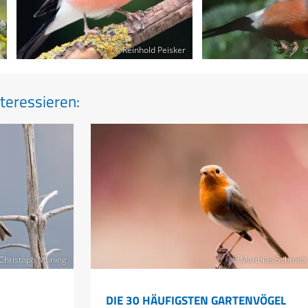
© Reinhold Peisker
©
teressieren:
 Christoph Moning
© Matthias Schmidt
DIE 30 HÄUFIGSTEN GARTENVÖGEL