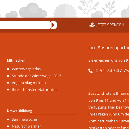
JETZT SPENDEN
Ihre Ansprechpartn
Mitmachen
Sie erreichen uns von 9 
Navigation
Wintervogelatlas
0 91 74 / 47 75
überspringen
Stunde der Wintervögel 2026
Vogelschlag melden
Ihre schönsten Naturfotos
Zusätzlich steht Ihnen 
von 9 bis 11 und von 14
Verfügung. Hier beantwo
Umweltbildung
Ihre Fragen rund um de
Navigation
Sammelwoche
Vom naturnahen Garten 
überspringen
Naturschwärmer
Nistkästen oder gefund