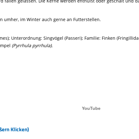
rd fallen gelassen. Die Kerne werden enthülst oder geschält und 
n umher, im Winter auch gerne an Futterstellen.
s); Unterordnung: Singvögel (Passeri); Familie: Finken (Fringillidae
Gimpel
(Pyrrhula pyrrhula).
ßern Klicken)