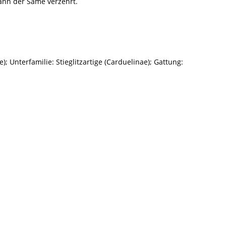
dann der Same verzehrt.
); Unterfamilie: Stieglitzartige (Carduelinae); Gattung: