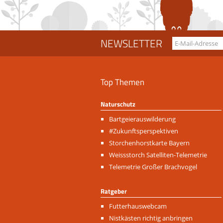
NEWSLETTER
Top Themen
Naturschutz
Navigation
Bartgeierauswilderung
überspringen
#Zukunftsperspektiven
Storchenhorstkarte Bayern
Weissstorch Satelliten-Telemetrie
Telemetrie Großer Brachvogel
Ratgeber
Navigation
Futterhauswebcam
überspringen
Nistkästen richtig anbringen