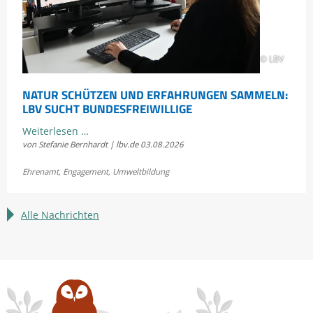
© LBV
NATUR SCHÜTZEN UND ERFAHRUNGEN SAMMELN:
LBV SUCHT BUNDESFREIWILLIGE
Natur
Weiterlesen …
von Stefanie Bernhardt | lbv.de
03.08.2026
schützen
und
Ehrenamt
,
Engagement
,
Umweltbildung
Erfahrungen
sammeln:
LBV
Alle Nachrichten
sucht
Bundesfreiwillige