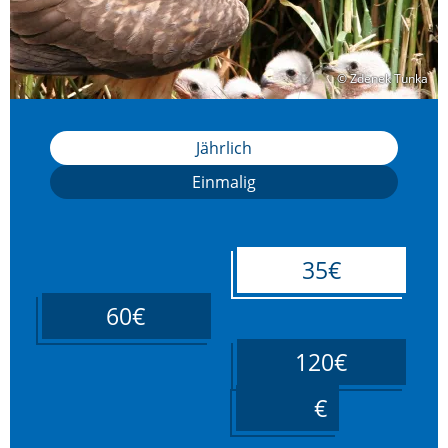
© Zdenek Tunka
© Zdenek Tunka
Jährlich
Einmalig
35€
60€
120€
____