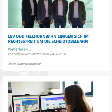
LBV UND FELLHORNBAHN EINIGEN SICH IM
RECHTSSTREIT UM DIE SCHEIDTOBELBAHN
LBV
Weiterlesen …
von Stefanie Bernhardt | lbv.de
04.08.2026
und
Fellhornbahn
Alpen
,
Naturschutzpolitik
einigen
sich
im
Rechtsstreit
um
die
Scheidtobelbahn