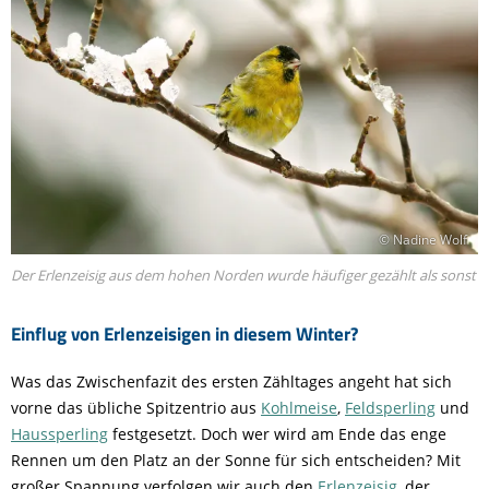
© Nadine Wolf
Der Erlenzeisig aus dem hohen Norden wurde häufiger gezählt als sonst
Einflug von Erlenzeisigen in diesem Winter?
Was das Zwischenfazit des ersten Zähltages angeht hat sich
vorne das übliche Spitzentrio aus
Kohlmeise
,
Feldsperling
und
Haussperling
festgesetzt. Doch wer wird am Ende das enge
Rennen um den Platz an der Sonne für sich entscheiden? Mit
großer Spannung verfolgen wir auch den
Erlenzeisig
, der