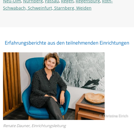
Neu-Ulm
,
Nürnberg
,
Passau
,
Regen
,
Regensburg
,
Roth-
Schwabach,
Schweinfurt,
Starnberg,
Weiden
Erfahrungsberichte aus den teilnehmenden Einrichtungen
© Christina Eirich
Renate Dauner, Einrichtungsleitung