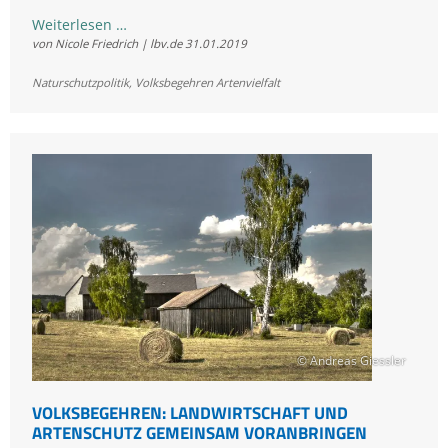
Volksbegehren:
Weiterlesen …
von Nicole Friedrich | lbv.de
31.01.2019
Viele
prominente
Naturschutzpolitik
,
Volksbegehren Artenvielfalt
Erstunterzeichner
in
ganz
Bayern
© Andreas Giessler
VOLKSBEGEHREN: LANDWIRTSCHAFT UND
ARTENSCHUTZ GEMEINSAM VORANBRINGEN