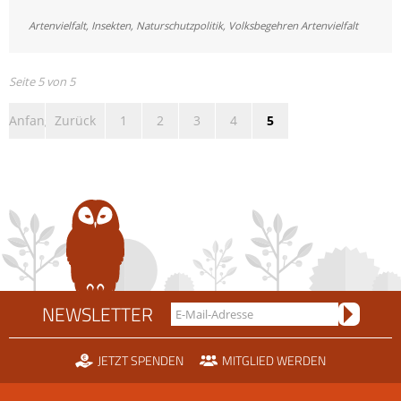
Träger
Artenvielfalt
,
Insekten
,
Naturschutzpolitik
,
Volksbegehren Artenvielfalt
des
Volksbegehrens
gegen
Seite 5 von 5
das
Anfang
Zurück
1
2
3
4
5
Artensterben
NEWSLETTER
JETZT SPENDEN
MITGLIED WERDEN