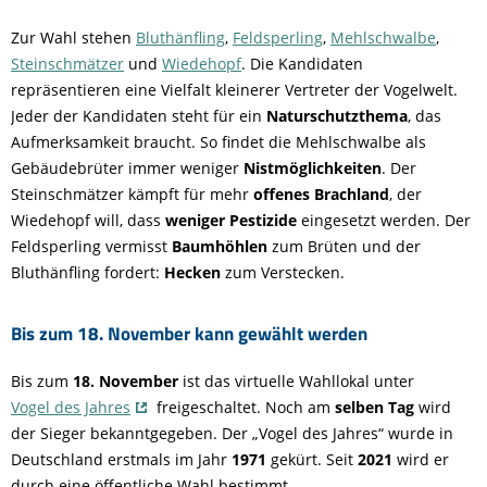
Zur Wahl stehen
Bluthänfling
,
Feldsperling
,
Mehlschwalbe
,
Steinschmätzer
und
Wiedehopf
. Die Kandidaten
repräsentieren eine Vielfalt kleinerer Vertreter der Vogelwelt.
Jeder der Kandidaten steht für ein
Naturschutzthema
, das
Aufmerksamkeit braucht. So findet die Mehlschwalbe als
Gebäudebrüter immer weniger
Nistmöglichkeiten
. Der
Steinschmätzer kämpft für mehr
offenes Brachland
, der
Wiedehopf will, dass
weniger Pestizide
eingesetzt werden. Der
Feldsperling vermisst
Baumhöhlen
zum Brüten und der
Bluthänfling fordert:
Hecken
zum Verstecken.
Bis zum 18. November kann gewählt werden
Bis zum
18. November
ist das virtuelle Wahllokal unter
Vogel des Jahres
freigeschaltet. Noch am
selben Tag
wird
der Sieger bekanntgegeben. Der „Vogel des Jahres“ wurde in
Deutschland erstmals im Jahr
1971
gekürt. Seit
2021
wird er
durch eine öffentliche Wahl bestimmt.