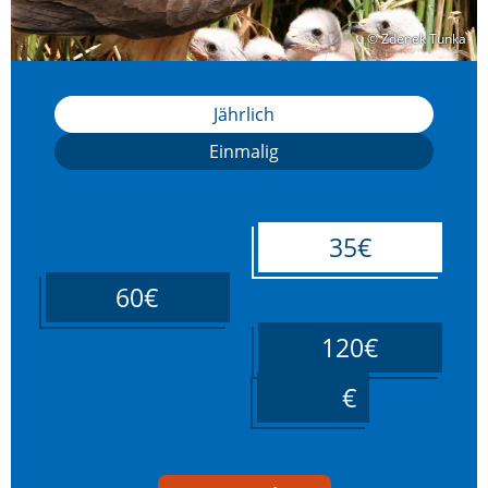
© Zdenek Tunka
© Zdenek Tunka
Jährlich
Einmalig
35€
60€
120€
____