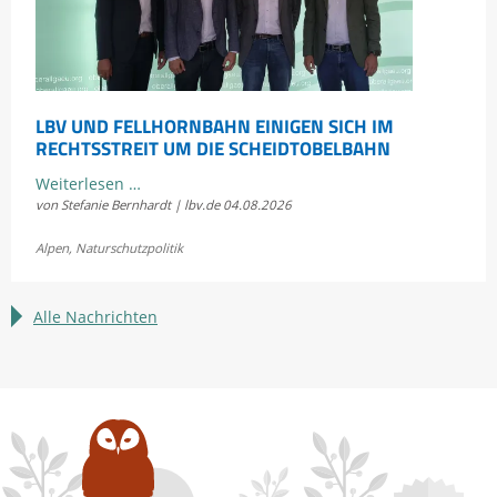
LBV UND FELLHORNBAHN EINIGEN SICH IM
RECHTSSTREIT UM DIE SCHEIDTOBELBAHN
LBV
Weiterlesen …
von Stefanie Bernhardt | lbv.de
04.08.2026
und
Fellhornbahn
Alpen
,
Naturschutzpolitik
einigen
sich
im
Alle Nachrichten
Rechtsstreit
um
die
Scheidtobelbahn