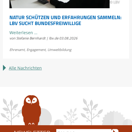
© LBV
NATUR SCHÜTZEN UND ERFAHRUNGEN SAMMELN:
LBV SUCHT BUNDESFREIWILLIGE
Natur
Weiterlesen …
von Stefanie Bernhardt | lbv.de
03.08.2026
schützen
und
Ehrenamt
,
Engagement
,
Umweltbildung
Erfahrungen
sammeln:
LBV
Alle Nachrichten
sucht
Bundesfreiwillige