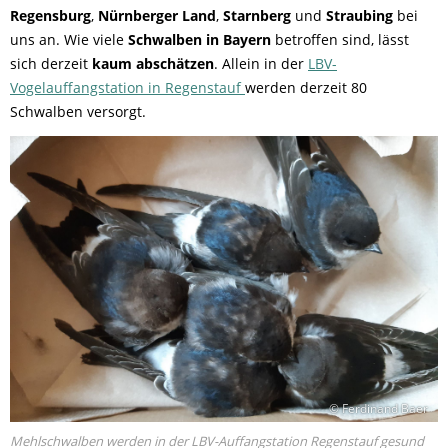
Regensburg
,
Nürnberger Land
,
Starnberg
und
Straubing
bei
uns an. Wie viele
Schwalben in Bayern
betroffen sind, lässt
sich derzeit
kaum abschätzen
. Allein in der
LBV-
Vogelauffangstation in Regenstauf
werden derzeit 80
Schwalben versorgt.
© Ferdinand Baer
Mehlschwalben werden in der LBV-Auffangstation Regenstauf gesund