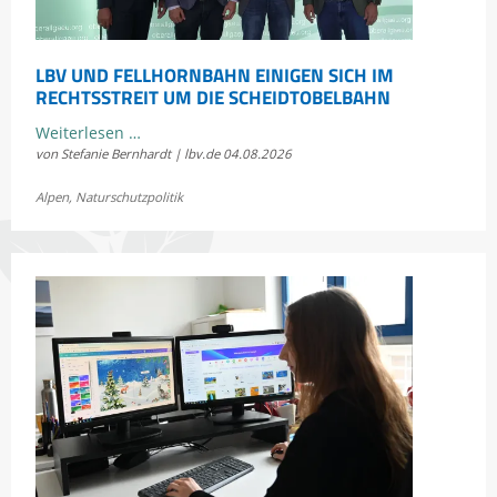
LBV UND FELLHORNBAHN EINIGEN SICH IM
RECHTSSTREIT UM DIE SCHEIDTOBELBAHN
LBV
Weiterlesen …
von Stefanie Bernhardt | lbv.de
04.08.2026
und
Fellhornbahn
Alpen
,
Naturschutzpolitik
einigen
sich
im
Rechtsstreit
um
die
Scheidtobelbahn