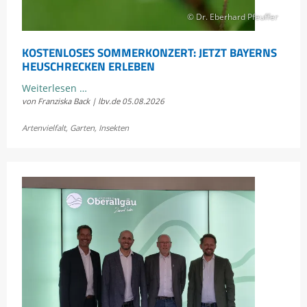
© Dr. Eberhard Pfeuffer
KOSTENLOSES SOMMERKONZERT: JETZT BAYERNS
HEUSCHRECKEN ERLEBEN
Kostenloses
Weiterlesen …
von Franziska Back | lbv.de
05.08.2026
Sommerkonzert:
Jetzt
Artenvielfalt
,
Garten
,
Insekten
Bayerns
Heuschrecken
erleben