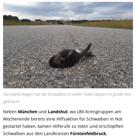
© Ferdinand Baer
Die starke Regen hat die Schwalben in vielen Teilen Bayern in große Not
gebracht.
Neben
München
und
Landshut
, wo LBV-Kreisgruppen am
Wochenende bereits eine Hilfsaktion für Schwalben in Not
gestartet haben, kamen Hilferufe zu toten und erschöpften
Schwalben aus den Landkreisen
Fürstenfeldbruck
,