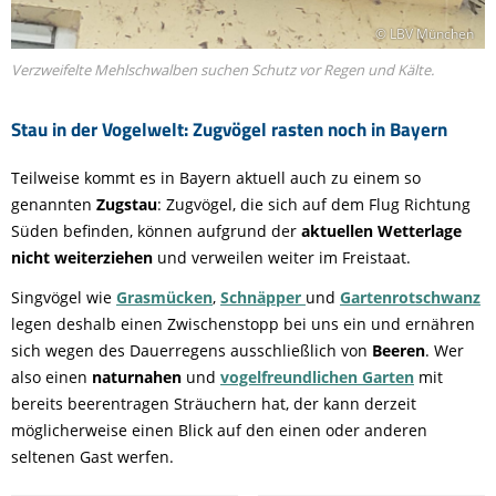
© LBV München
Verzweifelte Mehlschwalben suchen Schutz vor Regen und Kälte.
Stau in der Vogelwelt: Zugvögel rasten noch in Bayern
Teilweise kommt es in Bayern aktuell auch zu einem so
genannten
Zugstau
: Zugvögel, die sich auf dem Flug Richtung
Süden befinden, können aufgrund der
aktuellen Wetterlage
nicht weiterziehen
und verweilen weiter im Freistaat.
Singvögel wie
Grasmücken
,
Schnäpper
und
Gartenrotschwanz
legen deshalb einen Zwischenstopp bei uns ein und ernähren
sich wegen des Dauerregens ausschließlich von
Beeren
. Wer
also einen
naturnahen
und
vogelfreundlichen Garten
mit
bereits beerentragen Sträuchern hat, der kann derzeit
möglicherweise einen Blick auf den einen oder anderen
seltenen Gast werfen.