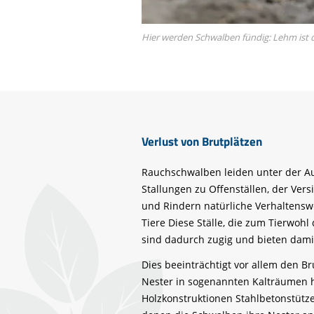
Hier werden Schwalben fündig: Lehm ist d
Verlust von Brutplätzen
Rauchschwalben leiden unter der A
Stallungen zu Offenställen, der Ve
und Rindern natürliche Verhaltenswe
Tiere Diese Ställe, die zum Tierwohl 
sind dadurch zugig und bieten damit
Dies beeinträchtigt vor allem den B
Nester in sogenannten Kalträumen h
Holzkonstruktionen Stahlbetonstütze