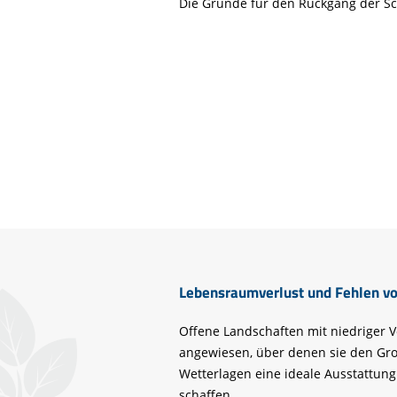
Die Gründe für den Rückgang der Sch
Life-Natur-Projekte
bestellen
Auffangstation
International
Lebensraumverlust und Fehlen vo
Offene Landschaften mit niedriger 
angewiesen, über denen sie den Gro
Wetterlagen eine ideale Ausstattu
schaffen.