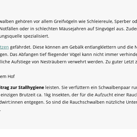
walben gehören vor allem Greifvögeln wie Schleiereule, Sperber 
otfällen oder in schlechten Mäusejahren auf Singvögel aus. Zudem
ngsquelle spezialisiert.
tzen
gefährdet. Diese können am Gebälk entlangklettern und die N
en. Das Abfangen tief fliegender Vögel kann nicht immer verhind
liche Aufstiege von Nesträubern verwehrt werden. Zu guter Letzt 
dem Hof
trag zur Stallhygiene
leisten. Sie verfüttern ein Schwalbenpaar ru
inzigen Brutzeit ca. 1kg Insekten, der für die Aufzucht einer Rau
irt:innen entgegen. So sind die Rauchschwalben nützliche Unterm
.