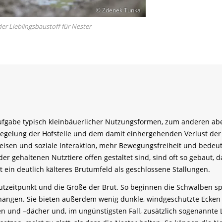
© Zdenek Tunka
er Lieblingsbaustoff für Nester
ufgabe typisch kleinbäuerlicher Nutzungsformen, zum anderen ab
rsiegelung der Hofstelle und dem damit einhergehenden Verlust de
isen und soziale Interaktion, mehr Bewegungsfreiheit und bedeute
der gehaltenen Nutztiere offen gestaltet sind, sind oft so gebaut, 
 ein deutlich kälteres Brutumfeld als geschlossene Stallungen.
rutzeitpunkt und die Größe der Brut. So beginnen die Schwalben s
ängen. Sie bieten außerdem wenig dunkle, windgeschützte Ecken fü
n und –dächer und, im ungünstigsten Fall, zusätzlich sogenannte 