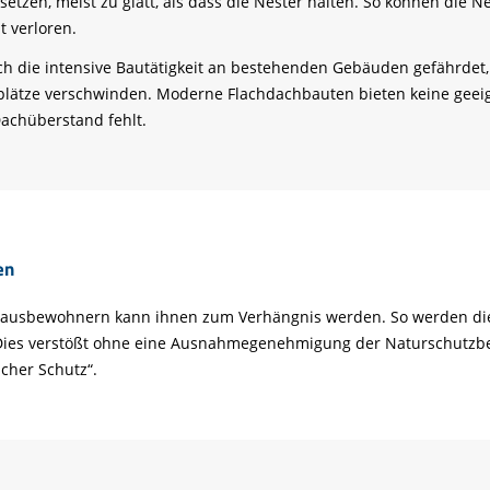
etzen, meist zu glatt, als dass die Nester halten. So können die 
t verloren.
 die intensive Bautätigkeit an bestehenden Gebäuden gefährdet,
plätze verschwinden. Moderne Flachdachbauten bieten keine geeig
Dachüberstand fehlt.
en
Hausbewohnern kann ihnen zum Verhängnis werden. So werden die
t. Dies verstößt ohne eine Ausnahmegenehmigung der Naturschutz
icher Schutz“.