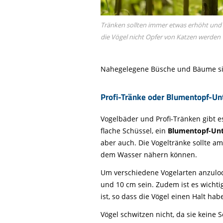
Tränken sollten immer etwas erhöht und 
die Vögel nicht Opfer von Katzen werden
Nahegelegene Büsche und Bäume sind
Profi-Tränke oder Blumentopf-Un
Vogelbäder und Profi-Tränken gibt e
flache Schüssel, ein
Blumentopf-Unt
aber auch. Die Vogeltränke sollte am
dem Wasser nähern können.
Um verschiedene Vogelarten anzulock
und 10 cm sein. Zudem ist es wichti
ist, so dass die Vögel einen Halt ha
Vögel schwitzen nicht, da sie keine