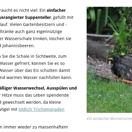
aucht es nicht viel: Ein
einfacher
srangierter Suppenteller
, gefüllt mit
lauf. Vielen Gartenbesitzern und -
eltränke auch ganz eigennützige
er Wasserschale trinken, löschen sie
d Johannisbeeren.
 Sie die Schale in Sichtweite, zum
Wasser gefriert, können Sie es so
asser über das Eis schütten damit
 und warmes Wasser nachfüllen kann.
ßiger Wasserwechsel, Ausspülen und
er Hitze muss das Leben spendende
d gewechselt werden, da kleine
 Vögel mit
tödlich Trichomonaden
Ein einfacher Blumenunte
en immer wieder zu massenhaftem