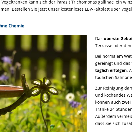
Vogeltränken kann sich der Parasit Trichomonas gallinae, ein winzi
n. Bestellen Sie jetzt unser kostenloses LBV-Faltblatt über Voge
ohne Chemie
Das
oberste Gebot
Terrasse oder dem 
Bei normalem Wett
gereinigt und das
täglich erfolgen
. 
tödlichen Salmone
Zur Reinigung dar
und kochendes Was
können auch zwei
Tränke 24 Stunden 
Außerdem vermeid
dass Sie sich zus