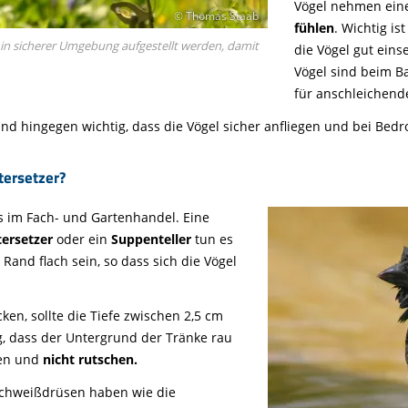
Vögel nehmen eine
© Thomas Staab
fühlen
. Wichtig is
in sicherer Umgebung aufgestellt werden, damit
die Vögel gut eins
Vögel sind beim B
für anschleichend
 hingegen wichtig, dass die Vögel sicher anfliegen und bei Bedr
tersetzer?
s im Fach- und Gartenhandel. Eine
ersetzer
oder ein
Suppenteller
tun es
 Rand flach sein, so dass sich die Vögel
en, sollte die Tiefe zwischen 2,5 cm
g, dass der Untergrund der Tränke rau
ben und
nicht rutschen.
 Schweißdrüsen haben wie die