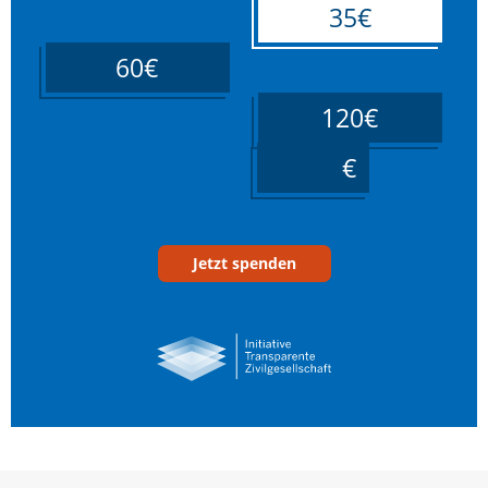
35€
60€
120€
____
Jetzt spenden