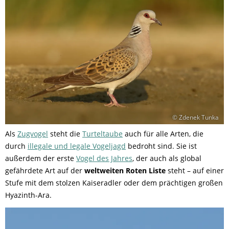
© Zdenek Tunka
Als
Zugvogel
steht die
Turteltaube
auch für alle Arten, die
durch
illegale und legale Vogeljagd
bedroht sind. Sie ist
außerdem der erste
Vogel des Jahres
, der auch als global
gefährdete Art auf der
weltweiten Roten Liste
steht – auf einer
Stufe mit dem stolzen Kaiseradler oder dem prächtigen großen
Hyazinth-Ara.