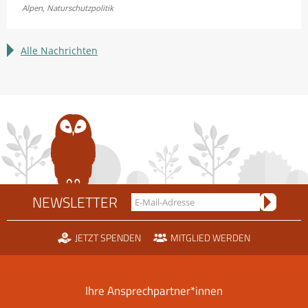
Fellhornbahn
Alpen
,
Naturschutzpolitik
einigen
sich
im
Alle Nachrichten
Rechtsstreit
um
die
Scheidtobelbahn
NEWSLETTER
JETZT SPENDEN
MITGLIED WERDEN
Ihre Ansprechpartner*innen