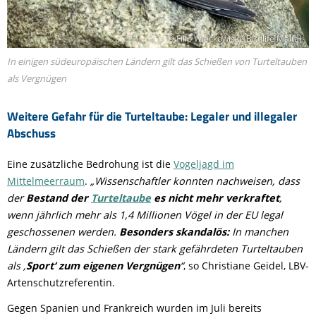
© Filip Wieckowiski (Birdlife Malta)
In einigen südeuropäischen Ländern gilt das Schießen von Turteltauben
als Vergnügen
Weitere Gefahr für die Turteltaube: Legaler und illegaler
Abschuss
Eine zusätzliche Bedrohung ist die
Vogeljagd im
Mittelmeerraum
.
„Wissenschaftler konnten nachweisen, dass
der
Bestand der
Turteltaube
es nicht mehr verkraftet
,
wenn jährlich mehr als 1,4 Millionen Vögel in der EU legal
geschossenen werden.
Besonders skandalös:
In manchen
Ländern gilt das Schießen der stark gefährdeten Turteltauben
als ,
Sport‘ zum eigenen Vergnügen
“
, so Christiane Geidel, LBV-
Artenschutzreferentin.
Gegen Spanien und Frankreich wurden im Juli bereits