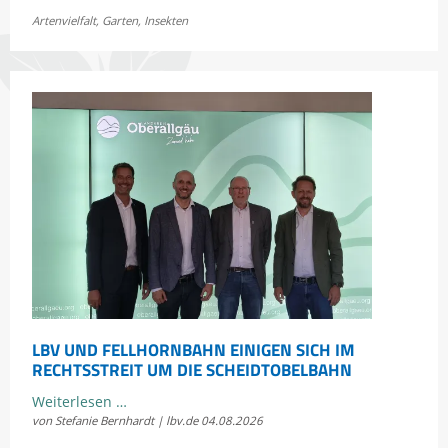
Jetzt
Artenvielfalt
,
Garten
,
Insekten
Bayerns
Heuschrecken
erleben
LBV UND FELLHORNBAHN EINIGEN SICH IM
RECHTSSTREIT UM DIE SCHEIDTOBELBAHN
LBV
Weiterlesen …
von Stefanie Bernhardt | lbv.de
04.08.2026
und