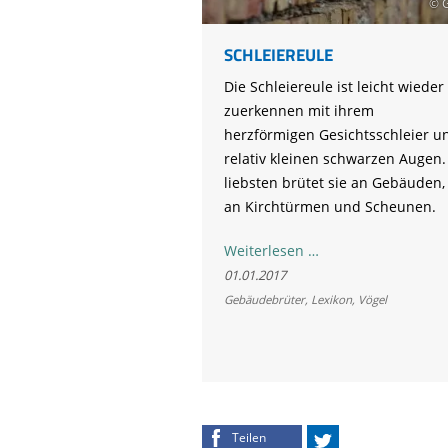
© G
Life-Natur-Projekte
bestellen
Auffangstation
SCHLEIEREULE
International
Die Schleiereule ist leicht wieder
zuerkennen mit ihrem
herzförmigen Gesichtsschleier u
relativ kleinen schwarzen Augen
liebsten brütet sie an Gebäuden,
an Kirchtürmen und Scheunen.
Schleiereule
Weiterlesen …
01.01.2017
Gebäudebrüter
,
Lexikon
,
Vögel
Teilen
Twittern