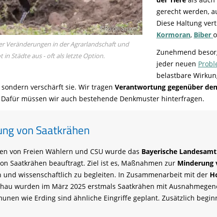
gerecht werden, a
Diese Haltung ver
©Ralph Sturm
Kormoran
,
Biber
er Veränderungen in der Agrarlandschaft und
Zunehmend besorg
 Städte aus - oft als letzte Option.
jeder neuen
Prob
belastbare Wirkun
, sondern verschärft sie. Wir tragen
Verantwortung gegenüber den
 Dafür müssen wir auch bestehende Denkmuster hinterfragen.
ung von Saatkrähen
onen von Freien Wählern und CSU wurde das
Bayerische Landesamt
on Saatkrähen beauftragt. Ziel ist es, Maßnahmen zur
Minderung v
 und wissenschaftlich zu begleiten. In Zusammenarbeit mit der
H
chau wurden im März 2025 erstmals Saatkrähen mit Ausnahmegen
unen wie Erding sind ähnliche Eingriffe geplant. Zusätzlich beg