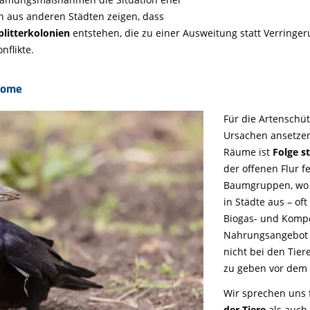
en aus anderen Städten zeigen, dass
plitterkolonien
entstehen, die zu einer Ausweitung statt Verringe
nflikte.
tome
Für die Artenschüt
Ursachen ansetze
Räume ist
Folge s
der offenen Flur f
Baumgruppen, wo s
in Städte aus – oft
Biogas- und Kompo
Nahrungsangebot 
nicht bei den Tie
zu geben vor dem 
Wir sprechen uns 
der Tiere
als auch