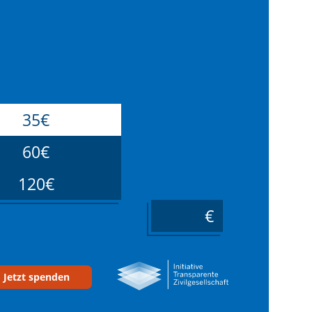
35€
60€
120€
____
Jetzt spenden