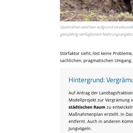
Saatkrähen weichen aufgrund strukturell
ganzjährig verfügbarem Nahrungsangebot in
Störfaktor sieht, löst keine Probleme
sachlichen, pragmatischen Umgang.
Hintergrund: Vergräm
Auf Antrag der Landtagsfrakti
Modellprojekt zur Vergrämung v
städtischen Raum
zu entwickeln
Maßnahmenplan erstellt. In Da
entfernt. Auch in anderen Komm
Jungvögeln.