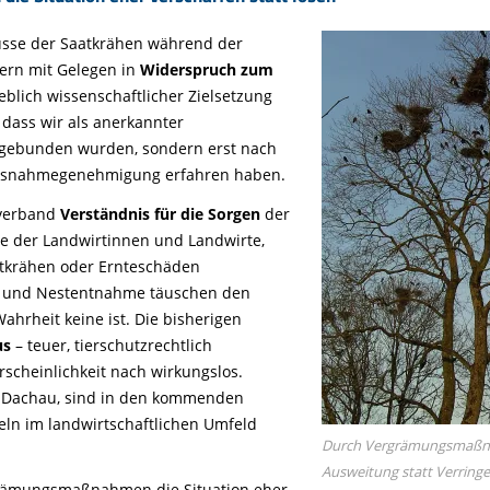
üsse der Saatkrähen während der
ern mit Gelegen in
Widerspruch zum
blich wissenschaftlicher Zielsetzung
 dass wir als anerkannter
ngebunden wurden, sondern erst nach
usnahmegenehmigung erfahren haben.
zverband
Verständnis für die Sorgen
der
 der Landwirtinnen und Landwirte,
atkrähen oder Ernteschäden
se und Nestentnahme täuschen den
Wahrheit keine ist. Die bisherigen
us
– teuer, tierschutzrechtlich
rscheinlichkeit nach wirkungslos.
 Dachau, sind in den kommenden
ln im landwirtschaftlichen Umfeld
Durch Vergrämungsmaßnah
Ausweitung statt Verring
grämungsmaßnahmen die Situation eher