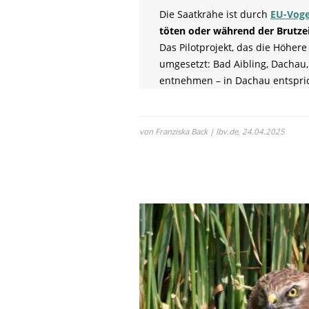
Die Saatkrähe ist durch
EU-Vogel
töten oder während der Brutze
Das Pilotprojekt, das die Höhe
umgesetzt: Bad Aibling, Dachau,
entnehmen – in Dachau entspric
von Franziska Back | lbv.de,
24.04.2025