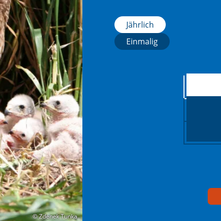
Jährlich
Einmalig
© Zdenek Tunka
© Zdenek Tunka