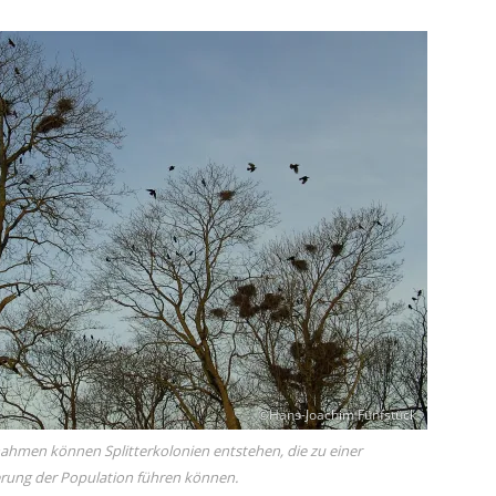
©Hans-Joachim Fünfstück
men können Splitterkolonien entstehen, die zu einer
erung der Population führen können.