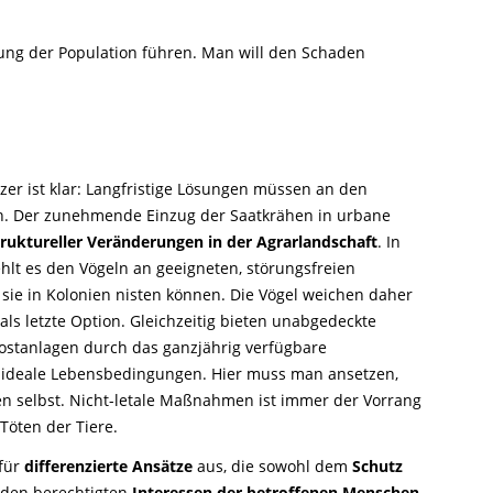
rung der Population führen. Man will den Schaden
zer ist klar: Langfristige Lösungen müssen an den
n. Der zunehmende Einzug der Saatkrähen in urbane
truktureller Veränderungen in der Agrarlandschaft
. In
ehlt es den Vögeln an geeigneten, störungsfreien
ie in Kolonien nisten können. Die Vögel weichen daher
 als letzte Option. Gleichzeitig bieten unabgedeckte
stanlagen durch das ganzjährig verfügbare
ideale Lebensbedingungen. Hier muss man ansetzen,
ren selbst. Nicht-letale Maßnahmen ist immer der Vorrang
Töten der Tiere.
für
differenzierte Ansätze
aus, die sowohl dem
Schutz
 den berechtigten
Interessen der betroffenen Menschen