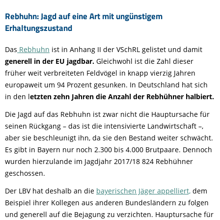
Rebhuhn: Jagd auf eine Art mit ungünstigem
Erhaltungszustand
Das
Rebhuhn
ist in Anhang II der VSchRL gelistet und damit
generell in der EU jagdbar.
Gleichwohl ist die Zahl dieser
früher weit verbreiteten Feldvögel in knapp vierzig Jahren
europaweit um 94 Prozent gesunken. In Deutschland hat sich
in den l
etzten zehn Jahren die Anzahl der Rebhühner halbiert.
Die Jagd auf das Rebhuhn ist zwar nicht die Hauptursache für
seinen Rückgang – das ist die intensivierte Landwirtschaft –,
aber sie beschleunigt ihn, da sie den Bestand weiter schwächt.
Es gibt in Bayern nur noch 2.300 bis 4.000 Brutpaare. Dennoch
wurden hierzulande im Jagdjahr 2017/18 824 Rebhühner
geschossen.
Der LBV hat deshalb an die
bayerischen Jäger appelliert,
dem
Beispiel ihrer Kollegen aus anderen Bundesländern zu folgen
und generell auf die Bejagung zu verzichten. Hauptursache für