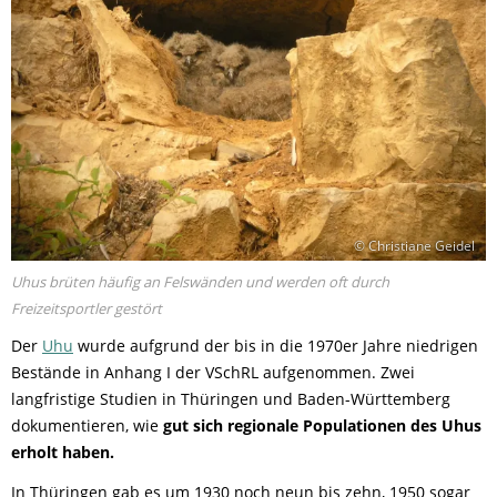
© Christiane Geidel
Uhus brüten häufig an Felswänden und werden oft durch
Freizeitsportler gestört
Der
Uhu
wurde aufgrund der bis in die 1970er Jahre niedrigen
Bestände in Anhang I der VSchRL aufgenommen. Zwei
langfristige Studien in Thüringen und Baden-Württemberg
dokumentieren, wie
gut sich regionale Populationen des Uhus
erholt haben.
In Thüringen gab es um 1930 noch neun bis zehn, 1950 sogar