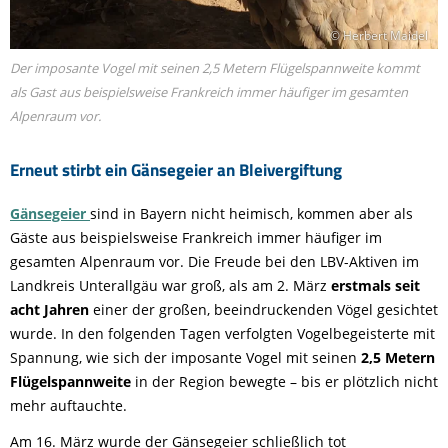
© Herbert Maidel
Der imposante Vogel mit seinen 2,5 Metern Flügelspannweite kommt
als Gast aus beispielsweise Frankreich immer häufiger im gesamten
Alpenraum vor.
Erneut stirbt ein Gänsegeier an Bleivergiftung
Gänsegeier
sind in Bayern nicht heimisch, kommen aber als
Gäste aus beispielsweise Frankreich immer häufiger im
gesamten Alpenraum vor. Die Freude bei den LBV-Aktiven im
Landkreis Unterallgäu war groß, als am 2. März
erstmals seit
acht Jahren
einer der großen, beeindruckenden Vögel gesichtet
wurde. In den folgenden Tagen verfolgten Vogelbegeisterte mit
Spannung, wie sich der imposante Vogel mit seinen
2,5 Metern
Flügelspannweite
in der Region bewegte – bis er plötzlich nicht
mehr auftauchte.
Am 16. März wurde der Gänsegeier schließlich tot