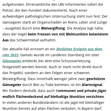
aufgefunden. Ehrenamtliche des LBV informierten sofort die
Polizei, die den Fundort dokumentierte. Nach einer
aufwändigen pathologischen Untersuchung steht nun fest: Der
Gänsegeier starb an Organschäden an Niere, Leber und Lunge
– ausgelöst durch eine
Bleivergiftung
. Die Analyse legt nahe,
dass der Vogel
beim Fressen von mit Bleimunition belastetem
Aas
das Schwermetall aufnahm.
Der aktuelle Fall erinnert an ein
ähnliches Ereignis aus dem
Jahr 2022
: Damals wurde im Landkreis Starnberg ein toter
Gänsegeier
entdeckt, bei dem eine Schussverletzung
festgestellt werden konnte. Auch er starb nicht direkt durch
das Projektil, sondern an den Folgen einer schweren
Bleivergiftung. Dass innerhalb weniger Jahre zwei
geschützte
Gänsegeier
durch Blei zu Tode kommen, ist ein
Alarmsignal
.
Wir fordern deshalb, dass auch K
ommunen und private Jäger
endlich flächendeckend auf bleihaltige Munition verzichten
.
In vielen anderen Bundesländern ist die Jagd mit bleihaltiger
Munition bereits auf allen Flächen verboten. In Bayern darf