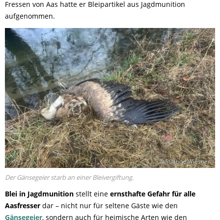
Fressen von Aas hatte er Bleipartikel aus Jagdmunition
aufgenommen.
© Suanne Wiesner
Der Gänsegeier starb an einer Bleivergiftung.
Blei in Jagdmunition
stellt eine
ernsthafte Gefahr für alle
Aasfresser
dar – nicht nur für seltene Gäste wie den
Gänsegeier
, sondern auch für heimische Arten wie den