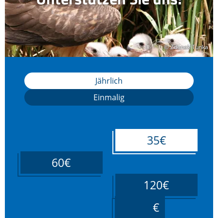
© Zdenek Tunka
© Zdenek Tunka
Jährlich
Einmalig
35€
60€
120€
____