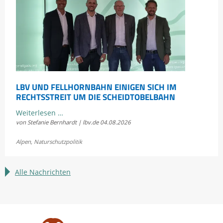
LBV UND FELLHORNBAHN EINIGEN SICH IM
RECHTSSTREIT UM DIE SCHEIDTOBELBAHN
LBV
Weiterlesen …
von Stefanie Bernhardt | lbv.de
04.08.2026
und
Fellhornbahn
Alpen
,
Naturschutzpolitik
einigen
sich
im
Alle Nachrichten
Rechtsstreit
um
die
Scheidtobelbahn