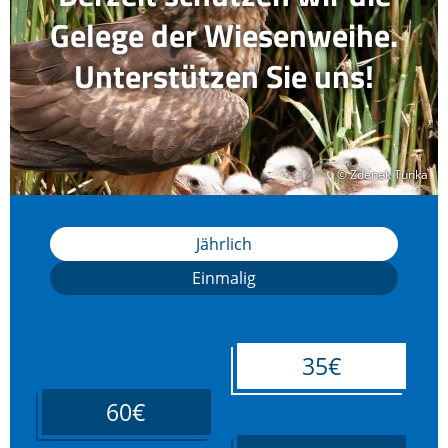
Gelege der Wiesenweihe.
Unterstützen Sie uns!
© Zdenek Tunka
© Zdenek Tunka
Jährlich
Einmalig
35€
60€