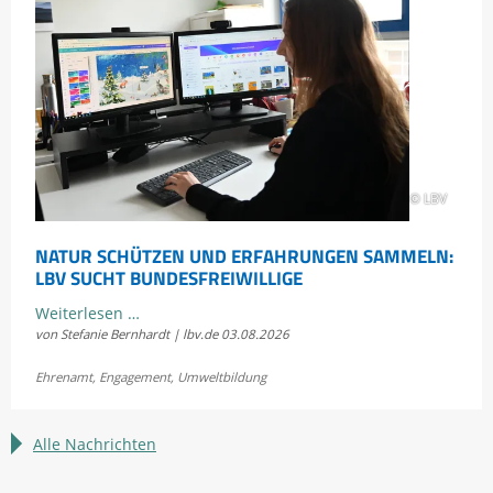
um
die
Scheidtobelbahn
© LBV
NATUR SCHÜTZEN UND ERFAHRUNGEN SAMMELN:
LBV SUCHT BUNDESFREIWILLIGE
Natur
Weiterlesen …
von Stefanie Bernhardt | lbv.de
03.08.2026
schützen
und
Ehrenamt
,
Engagement
,
Umweltbildung
Erfahrungen
sammeln:
LBV
Alle Nachrichten
sucht