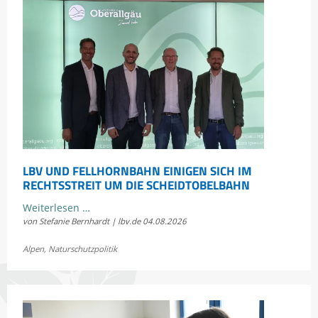
LBV UND FELLHORNBAHN EINIGEN SICH IM
RECHTSSTREIT UM DIE SCHEIDTOBELBAHN
LBV
Weiterlesen …
von Stefanie Bernhardt | lbv.de
04.08.2026
und
Fellhornbahn
Alpen
,
Naturschutzpolitik
einigen
sich
im
Rechtsstreit