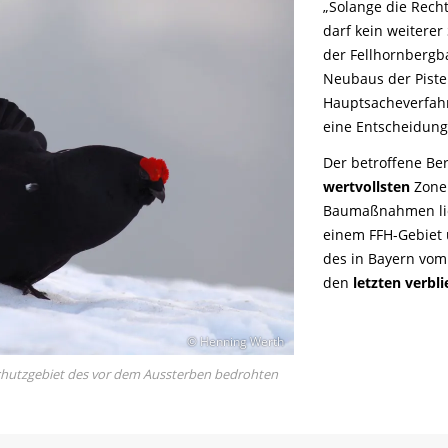
„Solange die Recht
darf kein weiterer
der Fellhornbergb
Neubaus der Pisten
Hauptsacheverfahre
eine Entscheidung,
Der betroffene Be
wertvollsten
Zone
Baumaßnahmen lie
einem FFH-Gebiet 
des in Bayern vo
den
letzten verb
© Henning Werth
 Schutzgebiet des vor dem Aussterben bedrohten