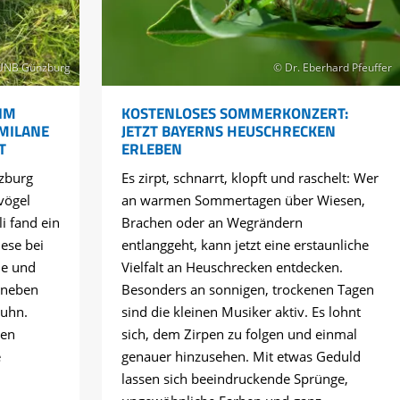
UNB Günzburg
© Dr. Eberhard Pfeuffer
IM
KOSTENLOSES SOMMERKONZERT:
 MILANE
JETZT BAYERNS HEUSCHRECKEN
T
ERLEBEN
zburg
Es zirpt, schnarrt, klopft und raschelt: Wer
vögel
an warmen Sommertagen über Wiesen,
li fand ein
Brachen oder an Wegrändern
ese bei
entlanggeht, kann jetzt eine erstaunliche
ne und
Vielfalt an Heuschrecken entdecken.
 neben
Besonders an sonnigen, trockenen Tagen
huhn.
sind die kleinen Musiker aktiv. Es lohnt
hen
sich, dem Zirpen zu folgen und einmal
e
genauer hinzusehen. Mit etwas Geduld
lassen sich beeindruckende Sprünge,