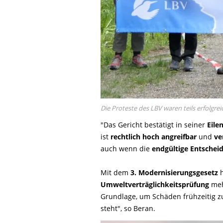
Die Proteste des LBV waren teils erfolgr
"Das Gericht bestätigt in seiner
Eile
ist
rechtlich hoch angreifbar
und
ve
auch wenn die
endgültige Entschei
Mit dem
3. Modernisierungsgesetz
h
Umweltverträglichkeitsprüfung
meh
Grundlage, um Schäden frühzeitig zu
steht", so Beran.