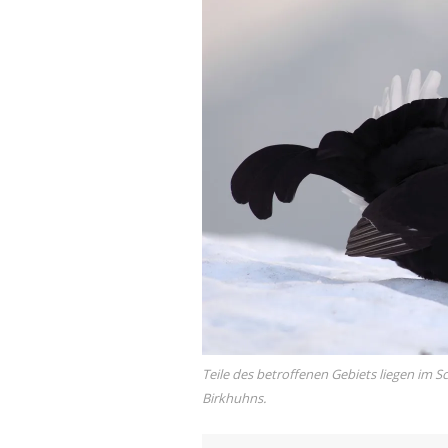
Teile des betroffenen Gebiets liegen im
Birkhuhns.