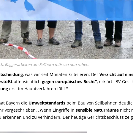
eich: Baggerarbeiten am Fellhorn müssen nun ruhen.
ntscheidung
, was wir seit Monaten kritisieren: Der
Verzicht auf ei
rstößt
offensichtlich
gegen europäisches Recht"
, erklärt LBV-Gesc
dung
erst im Hauptverfahren fällt."
at Bayern die
Umweltstandards
beim Bau von Seilbahnen deutlich
r vorgeschrieben. „Wenn Eingriffe in
sensible Naturräume
nicht 
 erkennen und zu verhindern. Der heutige Gerichtsbeschluss zeigt