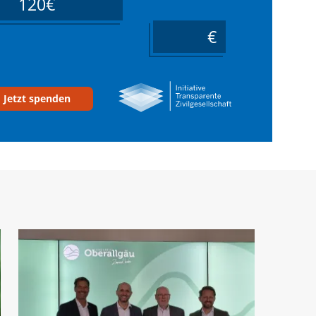
120€
____
Jetzt spenden