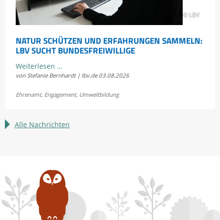
© LBV
NATUR SCHÜTZEN UND ERFAHRUNGEN SAMMELN:
LBV SUCHT BUNDESFREIWILLIGE
Natur
Weiterlesen …
von Stefanie Bernhardt | lbv.de
03.08.2026
schützen
und
Ehrenamt
,
Engagement
,
Umweltbildung
Erfahrungen
sammeln:
LBV
Alle Nachrichten
sucht
Bundesfreiwillige