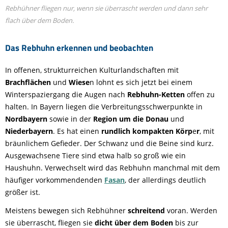
Rebhühner fliegen nur, wenn sie überrascht werden und dann sehr
flach über dem Boden.
Das Rebhuhn erkennen und beobachten
In
offenen, strukturreichen Kulturlandschaften mit
Brachflächen
und
Wiese
n lohnt es sich jetzt bei einem
Winterspaziergang die Augen nach
Rebhuhn-Ketten
offen zu
halten. In Bayern liegen die Verbreitungsschwerpunkte in
Nordbayern
sowie in der
Region um die Donau
und
Niederbayern
. Es hat einen
rundlich kompakten Körp
e
r
, mit
bräunlichem Gefieder. Der Schwanz und die Beine sind kurz.
Ausgewachsene Tiere sind etwa halb so groß wie ein
Haushuhn. Verwechselt wird das Rebhuhn manchmal mit dem
häufiger vorkommendenden
Fasan
, der allerdings deutlich
größer ist.
Meistens bewegen sich Rebhühner
schreitend
voran. Werden
sie überrascht, fliegen sie
dicht über dem Boden
bis zur