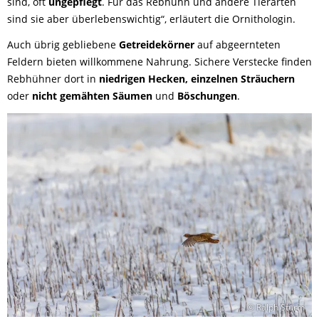
sind, oft
ungepflegt
. Für das Rebhuhn und andere Tierarten
sind sie aber überlebenswichtig“, erläutert die Ornithologin.
Auch übrig gebliebene
Getreidekörner
auf abgeernteten
Feldern bieten willkommene Nahrung. Sichere Verstecke finden
Rebhühner dort in
niedrigen Hecken, einzelnen Sträuchern
oder
nicht gemähten Säumen
und
Böschungen
.
© Ralph Sturm