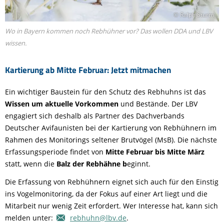
© Ralph Sturm
Wo in Bayern kommen noch Rebhühner vor? Das wollen DDA und LBV
wissen.
Kartierung ab Mitte Februar: Jetzt mitmachen
Ein wichtiger Baustein für den Schutz des Rebhuhns ist das
Wissen um aktuelle Vorkommen
und Bestände. Der LBV
engagiert sich deshalb als Partner des Dachverbands
Deutscher Avifaunisten bei der Kartierung von Rebhühnern im
Rahmen des Monitorings seltener Brutvögel (MsB). Die nächste
Erfassungsperiode findet von
Mitte Februar bis Mitte März
statt, wenn die
Balz der Rebhähne b
eginnt.
Die Erfassung von Rebhühnern eignet sich auch für den Einstig
ins Vogelmonitoring, da der Fokus auf einer Art liegt und die
Mitarbeit nur wenig Zeit erfordert. Wer Interesse hat, kann sich
melden unter:
rebhuhn@lbv.de
.