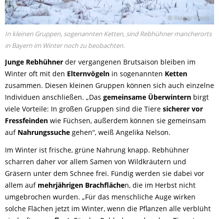
© Holger Frank
In kleinen Gruppen, sogenannten Ketten, sind Rebhühner mancherorts
in Bayern im Winter noch zu beobachten.
Junge Rebhühner
der vergangenen Brutsaison bleiben im
Winter oft mit den
Elternvögeln
in sogenannten
Ketten
zusammen. Diesen kleinen Gruppen können sich auch einzelne
Individuen anschließen. „Das
gemeinsame Überwintern
birgt
viele Vorteile: In großen Gruppen sind die Tiere
sicherer vor
Fressfeinden
wie Füchsen, außerdem können sie gemeinsam
auf
Nahrungssuche
gehen“, weiß Angelika Nelson.
Im Winter ist frische, grüne Nahrung knapp. Rebhühner
scharren daher vor allem Samen von Wildkräutern und
Gräsern unter dem Schnee frei. Fündig werden sie dabei vor
allem auf
mehrjährigen Brachfläche
n, die im Herbst nicht
umgebrochen wurden. „Für das menschliche Auge wirken
solche Flächen jetzt im Winter, wenn die Pflanzen alle verblüht