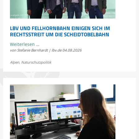
LBV UND FELLHORNBAHN EINIGEN SICH IM
RECHTSSTREIT UM DIE SCHEIDTOBELBAHN
LBV
Weiterlesen …
von Stefanie Bernhardt | lbv.de
04.08.2026
und
Fellhornbahn
Alpen
,
Naturschutzpolitik
einigen
sich
im
Rechtsstreit
um
die
Scheidtobelbahn