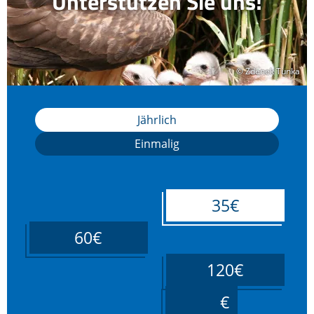
Unterstützen Sie uns!
© Zdenek Tunka
© Zdenek Tunka
Jährlich
Einmalig
35€
60€
120€
____