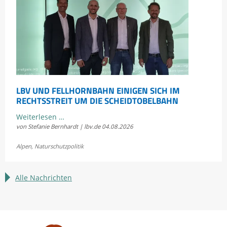
LBV UND FELLHORNBAHN EINIGEN SICH IM
RECHTSSTREIT UM DIE SCHEIDTOBELBAHN
LBV
Weiterlesen …
von Stefanie Bernhardt | lbv.de
04.08.2026
und
Fellhornbahn
Alpen
,
Naturschutzpolitik
einigen
sich
im
Alle Nachrichten
Rechtsstreit
um
die
Scheidtobelbahn