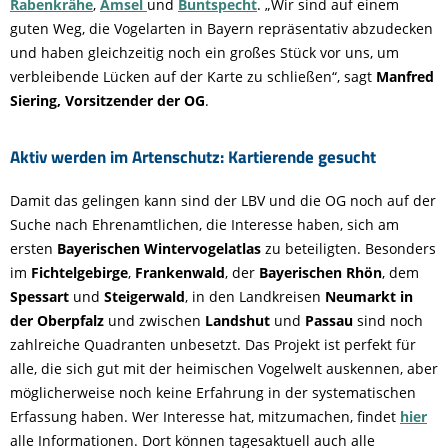
Rabenkrähe
,
Amsel
und
Buntspecht
. „Wir sind auf einem
guten Weg, die Vogelarten in Bayern repräsentativ abzudecken
und haben gleichzeitig noch ein großes Stück vor uns, um
verbleibende Lücken auf der Karte zu schließen“, sagt
Manfred
Siering, Vorsitzender der OG
.
Aktiv werden im Artenschutz: Kartierende gesucht
Damit das gelingen kann sind der LBV und die OG noch auf der
Suche nach Ehrenamtlichen, die Interesse haben, sich am
ersten
Bayerischen Wintervogelatlas
zu beteiligten. Besonders
im
Fichtelgebirge
,
Frankenwald
, der
Bayerischen Rhön
, dem
Spessart
und
Steigerwald
, in den Landkreisen
Neumarkt in
der Oberpfalz
und zwischen
Landshut
und
Passau
sind noch
zahlreiche Quadranten unbesetzt. Das Projekt ist perfekt für
alle, die sich gut mit der heimischen Vogelwelt auskennen, aber
möglicherweise noch keine Erfahrung in der systematischen
Erfassung haben. Wer Interesse hat, mitzumachen, findet
hier
alle Informationen. Dort können tagesaktuell auch alle