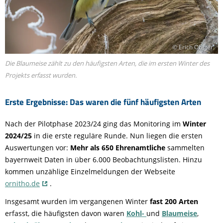
© Erich Obster
Die Blaumeise zählt zu den häufigsten Arten, die im ersten Winter des
Projekts erfasst wurden.
Erste Ergebnisse: Das waren die fünf häufigsten Arten
Nach der Pilotphase 2023/24 ging das Monitoring im
Winter
2024/25
in die erste reguläre Runde. Nun liegen die ersten
Auswertungen vor:
Mehr als 650 Ehrenamtliche
sammelten
bayernweit Daten in über 6.000 Beobachtungslisten. Hinzu
kommen unzählige Einzelmeldungen der Webseite
ornitho.de
.
Insgesamt wurden im vergangenen Winter
fast 200 Arten
erfasst, die häufigsten davon waren
Kohl-
und
Blaumeise
,