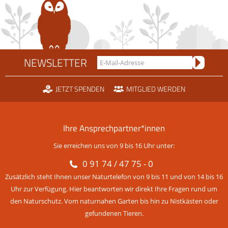
NEWSLETTER
JETZT SPENDEN
MITGLIED WERDEN
Ihre Ansprechpartner*innen
Sie erreichen uns von 9 bis 16 Uhr unter:
0 91 74 / 47 75 - 0
Zusätzlich steht Ihnen unser Naturtelefon von 9 bis 11 und von 14 bis 16
Uhr zur Verfügung. Hier beantworten wir direkt Ihre Fragen rund um
den Naturschutz. Vom naturnahen Garten bis hin zu Nistkästen oder
gefundenen Tieren.