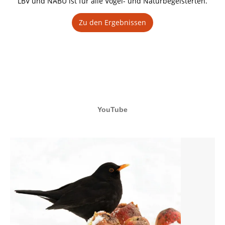
LBV und NABU ist für alle Vogel- und Naturbegeisterten.
Zu den Ergebnissen