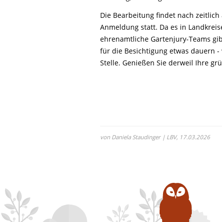
Life-Natur-Projekte
bestellen
Die Bearbeitung findet nach zeitlic
Auffangstation
Anmeldung statt. Da es in Landkreise
International
ehrenamtliche Gartenjury-Teams gib
für die Besichtigung etwas dauern -
Stelle. Genießen Sie derweil Ihre gr
von Daniela Staudinger | LBV,
17.03.2026