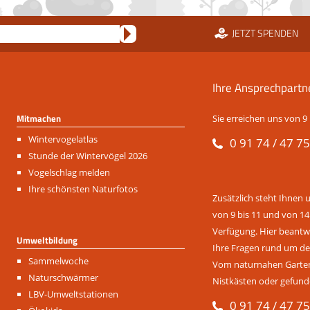
JETZT SPENDEN
Ihre Ansprechpartn
Mitmachen
Sie erreichen uns von 9 
Navigation
Wintervogelatlas
0 91 74 / 47 75
überspringen
Stunde der Wintervögel 2026
Vogelschlag melden
Ihre schönsten Naturfotos
Zusätzlich steht Ihnen 
von 9 bis 11 und von 14
Verfügung. Hier beantwo
Umweltbildung
Ihre Fragen rund um de
Navigation
Sammelwoche
Vom naturnahen Garten 
überspringen
Naturschwärmer
Nistkästen oder gefund
LBV-Umweltstationen
0 91 74 / 47 75