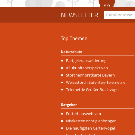
NEWSLETTER
Top Themen
Naturschutz
Navigation
Bartgeierauswilderung
überspringen
#Zukunftsperspektiven
Storchenhorstkarte Bayern
Weissstorch Satelliten-Telemetrie
Telemetrie Großer Brachvogel
Ratgeber
Navigation
Futterhauswebcam
überspringen
Nistkästen richtig anbringen
Die häufigsten Gartenvögel