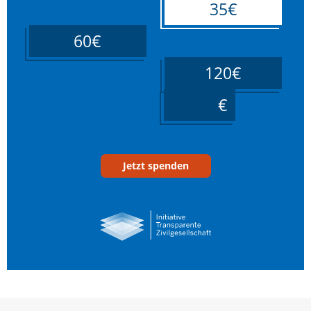
35€
60€
120€
____
Jetzt spenden