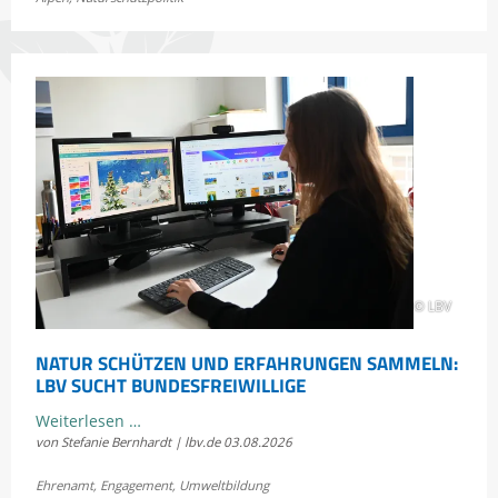
einigen
sich
im
Rechtsstreit
um
die
Scheidtobelbahn
© LBV
NATUR SCHÜTZEN UND ERFAHRUNGEN SAMMELN:
LBV SUCHT BUNDESFREIWILLIGE
Natur
Weiterlesen …
von Stefanie Bernhardt | lbv.de
03.08.2026
schützen
und
Ehrenamt
,
Engagement
,
Umweltbildung