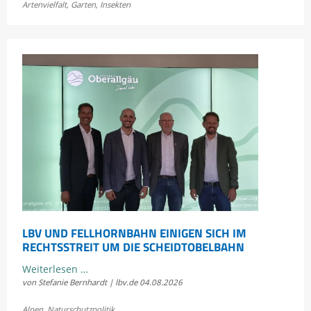
Artenvielfalt
,
Garten
,
Insekten
Bayerns
Heuschrecken
erleben
LBV UND FELLHORNBAHN EINIGEN SICH IM
RECHTSSTREIT UM DIE SCHEIDTOBELBAHN
LBV
Weiterlesen …
von Stefanie Bernhardt | lbv.de
04.08.2026
und
Fellhornbahn
Alpen
,
Naturschutzpolitik