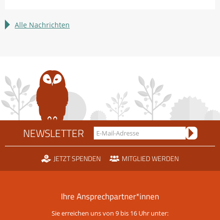
Erfahrungen
sammeln:
LBV
Alle Nachrichten
sucht
Bundesfreiwillige
NEWSLETTER
JETZT SPENDEN
MITGLIED WERDEN
Ihre Ansprechpartner*innen
Sie erreichen uns von 9 bis 16 Uhr unter: